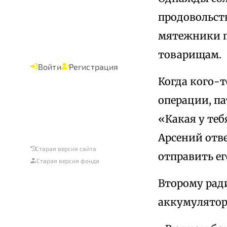
продовольств
мятежники пр
товарищам.
Войти
Регистрация
Когда кого-т
операции, п
«Какая у теб
Арсений отве
Старая версия сайта
отправить ег
Старая версия фонда
Второму ради
аккумуляторы