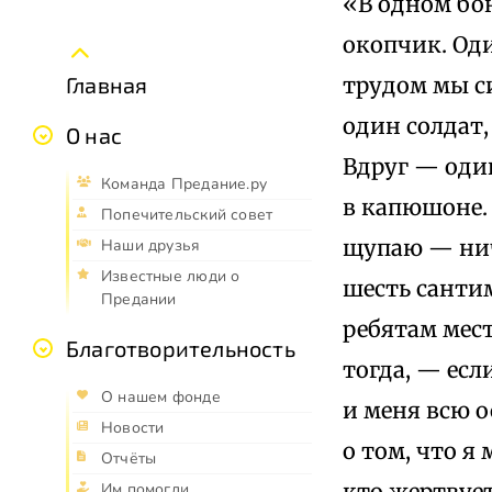
«В одном бо
окопчик. Оди
трудом мы си
Главная
один солдат,
О нас
Вдруг — один
Команда Предание.ру
в капюшоне.
Попечительский совет
щупаю — ниче
Наши друзья
Известные люди о
шесть санти
Предании
ребятам мест
Благотворительность
тогда, — есл
О нашем фонде
и меня всю о
Новости
о том, что я 
Отчёты
кто жертвует
Им помогли