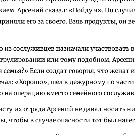
ием. Арсений сказал: «Пойду я». Но случил
иняли его за своего. Взяв продукты, он в
о из сослуживцев назначали участвовать в
атрулировании или тому подобном, Арсени
я семья?» Если солдат говорил, что женат и
чал: «Хорошо», шел к дежурному по части
о на операцию вместо семейного сослужив
сту их отряда Арсений не давал носить н
, чтобы в случае опасности тот был налегк