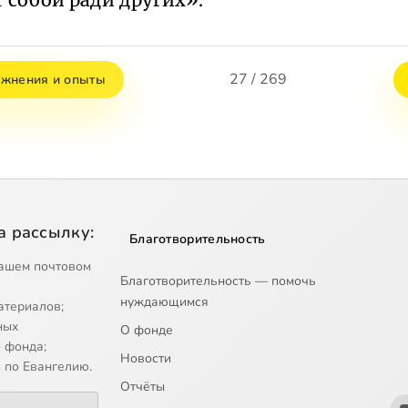
27 / 269
ажнения и опыты
а рассылку:
Благотворительность
ашем почтовом
Благотворительность — помочь
нуждающимся
атериалов;
ных
О фонде
 фонда;
Новости
 по Евангелию.
Отчёты