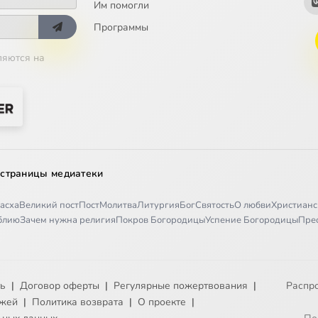
Им помогли
Программы
ляются на
 страницы медиатеки
асха
Великий пост
Пост
Молитва
Литургия
Бог
Святость
О любви
Христианс
иблию
Зачем нужна религия
Покров Богородицы
Успение Богородицы
Пре
ть
|
Договор оферты
|
Регулярные пожертвования
|
Распр
ежей
|
Политика возврата
|
О проекте
|