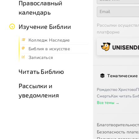
Православный
календарь
Рассылки осуществ
Изучение Библии
платформе
Колледж Наследие
Библия в искусстве
Записаться
Читать Библию
Тематические
Рассылки и
Рождество Христово
П
уведомления
Смерть
Как читать Б
Все темы →
Благотворительнос
Безопасность плат