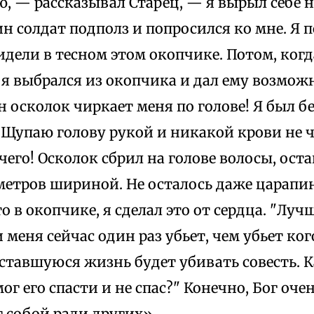
ю, — рассказывал Старец, — я вырыл себе 
н солдат подполз и попросился ко мне. Я п
дели в тесном этом окопчике. Потом, когд
 я выбрался из окопчика и дал ему возмож
 осколок чиркает меня по голове! Я был б
 Щупаю голову рукой и никакой крови не 
го! Осколок сбрил на голове волосы, ост
метров шириной. Не осталось даже царапи
о в окопчике, я сделал это от сердца. "Луч
и меня сейчас один раз убьет, чем убьет ког
ставшуюся жизнь будет убивать совесть. 
мог его спасти и не спас?" Конечно, Бог оче
 собой ради других».