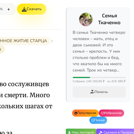
+
Скачать
5%
Семья
Ткаченко
В семье Ткаченко четверо
человек – мать, отец и
РАННОЕ ЖИТИЕ СТАРЦА
двое сыновей. И это
х
семья – крепость. У них
столько проблем и бед,
что хватило бы на много
семей. Трое из четвер…
Собрано 140 250,95 ₽
из 419 389 ₽
тво сослуживцев
Помочь
и смерти. Много
скольких шагах от
Популярное
Избранное
Позже
ю за
Наш лекторий
Сделано в Предан