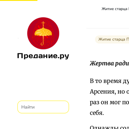
Житие старца
Житие старца 
Предание.ру
Жертва ради
В то время 
Арсения, но 
раз он мог п
себя.
Однажды сол