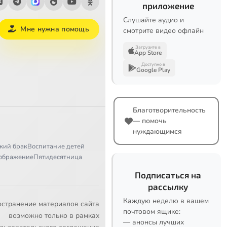
приложение
Слушайте аудио и
Мне нужна помощь
смотрите видео офлайн
Загрузите в
App Store
Доступно в
Google Play
Благотворительность
— помочь
нуждающимся
кий брак
Воспитание детей
ображение
Пятидесятница
Подписаться на
рассылку
Каждую неделю в вашем
остранение материалов сайта
почтовом ящике:
возможно только в рамках
— анонсы лучших