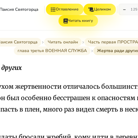
−
 Паисия Святогорца
Оглавление
Целиком
12
Читать книгу
Паисия Святогорца
Читать онлайн
Часть первая ПРОСТ
глава третья ВОЕННАЯ СЛУЖБА
Жертва ради други
 других
духом жертвенности отличалось большинс
он был особенно бесстрашен к опасностям 
опасть в плен, много раз видел смерть в не
даты бросали жребий, кому идти в деревн