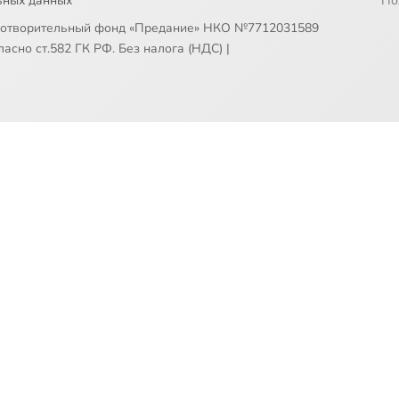
ьных данных
По
готворительный фонд «Предание» НКО №7712031589
асно ст.582 ГК РФ. Без налога (НДС)
|