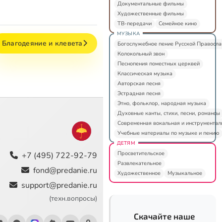
Документальные фильмы
Художественные фильмы
ТВ-передачи
Семейное кино
МУЗЫКА
Благодеяние и клевета
Богослужебное пение Русской Правосл
Колокольный звон
Песнопения поместных церквей
Классическая музыка
Авторская песня
Эстрадная песня
Этно, фольклор, народная музыка
Духовные канты, стихи, песни, романсы
Современная вокальная и инструментал
Учебные материалы по музыке и пению
ДЕТЯМ
Просветительское
+7 (495) 722-92-79
Развлекательное
fond@predanie.ru
Художественное
Музыкальное
support@predanie.ru
(техн.вопросы)
Скачайте наше