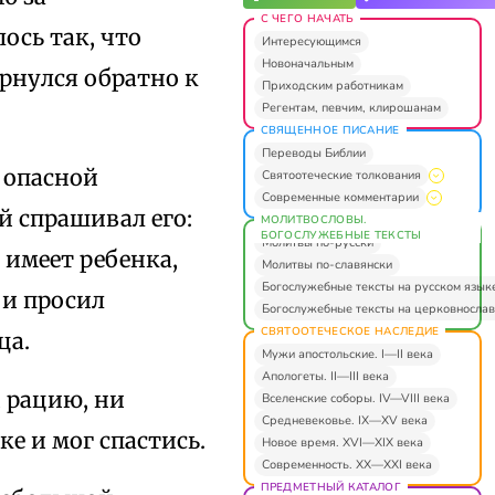
С ЧЕГО НАЧАТЬ
ось так, что
Интересующимся
Новоначальным
ернулся обратно к
Приходским работникам
Регентам, певчим, клирошанам
СВЯЩЕННОЕ ПИСАНИЕ
Переводы Библии
 опасной
Святоотеческие толкования
Современные комментарии
й спрашивал его:
МОЛИТВОСЛОВЫ.
БОГОСЛУЖЕБНЫЕ ТЕКСТЫ
Молитвы по-русски
 имеет ребенка,
Молитвы по-славянски
Богослужебные тексты на русском язык
 и просил
Богослужебные тексты на церковнослав
СВЯТООТЕЧЕСКОЕ НАСЛЕДИЕ
ца.
Мужи апостольские. I—II века
Апологеты. II—III века
и рацию, ни
Вселенские соборы. IV—VIII века
Средневековье. IX—XV века
е и мог спастись.
Новое время. XVI—XIX века
Современность. XX—XXI века
ПРЕДМЕТНЫЙ КАТАЛОГ