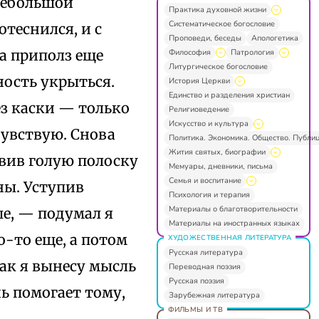
небольшой
Практика духовной жизни
Систематическое богословие
отеснился, и с
Проповеди, беседы
Апологетика
а приполз еще
Философия
Патрология
Литургическое богословие
ность укрыться.
История Церкви
Единство и разделения христиан
ез каски — только
Религиоведение
Искусство и культура
чувствую. Снова
Политика. Экономика. Общество. Публи
Жития святых, биографии
авив голую полоску
Мемуары, дневники, письма
Семья и воспитание
ны. Уступив
Психология и терапия
Материалы о благотворительности
ше, — подумал я
Материалы на иностранных языках
о-то еще, а потом
ХУДОЖЕСТВЕННАЯ ЛИТЕРАТУРА
Русская литература
Как я вынесу мысль
Переводная поэзия
Русская поэзия
нь помогает тому,
Зарубежная литература
ФИЛЬМЫ И ТВ