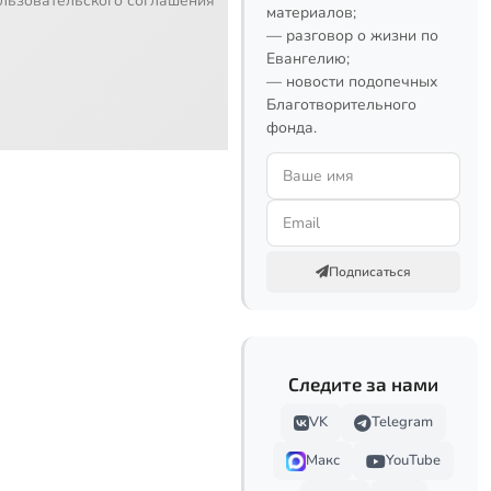
льзовательского соглашения
материалов;
— разговор о жизни по
Евангелию;
— новости подопечных
Благотворительного
фонда.
Подписаться
Следите за нами
VK
Telegram
Макс
YouTube