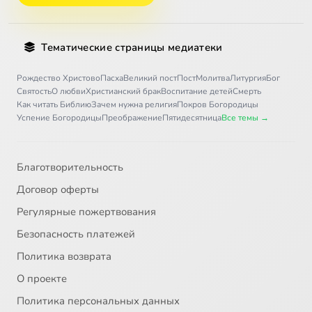
Тематические страницы медиатеки
Рождество Христово
Пасха
Великий пост
Пост
Молитва
Литургия
Бог
Святость
О любви
Христианский брак
Воспитание детей
Смерть
Как читать Библию
Зачем нужна религия
Покров Богородицы
Успение Богородицы
Преображение
Пятидесятница
Все темы →
Благотворительность
Договор оферты
Регулярные пожертвования
Безопасность платежей
Политика возврата
О проекте
Политика персональных данных