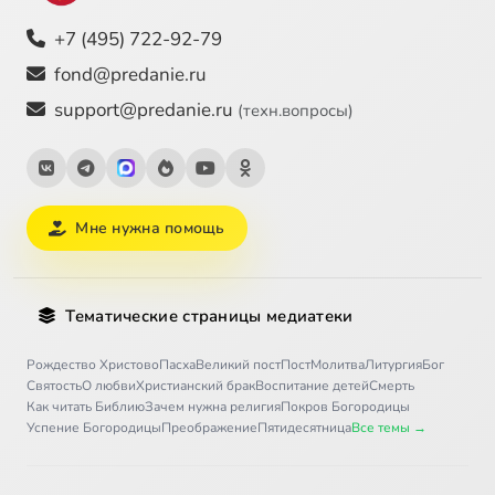
+7 (495) 722-92-79
fond@predanie.ru
support@predanie.ru
(техн.вопросы)
Мне нужна помощь
Тематические страницы медиатеки
Рождество Христово
Пасха
Великий пост
Пост
Молитва
Литургия
Бог
Святость
О любви
Христианский брак
Воспитание детей
Смерть
Как читать Библию
Зачем нужна религия
Покров Богородицы
Успение Богородицы
Преображение
Пятидесятница
Все темы →