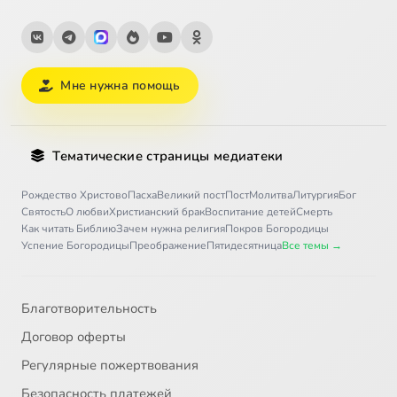
Мне нужна помощь
Тематические страницы медиатеки
Рождество Христово
Пасха
Великий пост
Пост
Молитва
Литургия
Бог
Святость
О любви
Христианский брак
Воспитание детей
Смерть
Как читать Библию
Зачем нужна религия
Покров Богородицы
Успение Богородицы
Преображение
Пятидесятница
Все темы →
Благотворительность
Договор оферты
Регулярные пожертвования
Безопасность платежей