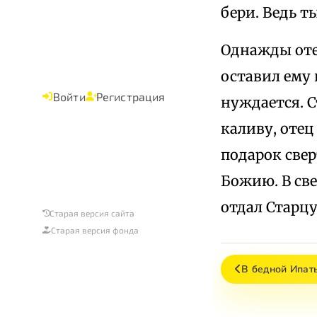
бери. Ведь т
Однажды оте
оставил ему 
Войти
Регистрация
нуждается. С
каливу, отец
подарок свер
Божию. В све
отдал Старцу
Старая версия сайта
Старая версия фонда
В бедной Ипат