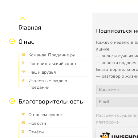
Главная
Подписаться н
О нас
Каждую неделю в в
ящике:
Команда Предание.ру
— анонсы лучших м
— новости подопеч
Попечительский совет
Благотворительного
Наши друзья
— разговор о жизни
Известные люди о
Предании
Благотворительность
О нашем фонде
Рассылки осуществ
платформе
Новости
Отчёты