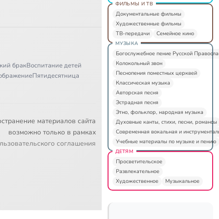
ФИЛЬМЫ И ТВ
Документальные фильмы
Художественные фильмы
ТВ-передачи
Семейное кино
МУЗЫКА
Богослужебное пение Русской Правосл
Колокольный звон
кий брак
Воспитание детей
Песнопения поместных церквей
ображение
Пятидесятница
Классическая музыка
Авторская песня
Эстрадная песня
Этно, фольклор, народная музыка
остранение материалов сайта
Духовные канты, стихи, песни, романсы
возможно только в рамках
Современная вокальная и инструментал
Учебные материалы по музыке и пению
льзовательского соглашения
ДЕТЯМ
Просветительское
Развлекательное
Художественное
Музыкальное