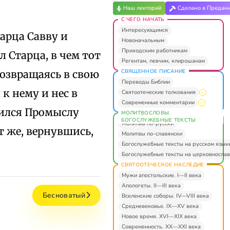
Наш лекторий
Сделано в Предан
С ЧЕГО НАЧАТЬ
Интересующимся
арца Савву и
Новоначальным
Приходским работникам
л Старца, в чем тот
Регентам, певчим, клирошанам
СВЯЩЕННОЕ ПИСАНИЕ
Возвращаясь в свою
Переводы Библии
к нему и нес в
Святоотеческие толкования
Современные комментарии
зился Промыслу
МОЛИТВОСЛОВЫ.
БОГОСЛУЖЕБНЫЕ ТЕКСТЫ
Молитвы по-русски
т же, вернувшись,
Молитвы по-славянски
Богослужебные тексты на русском язык
Богослужебные тексты на церковнослав
СВЯТООТЕЧЕСКОЕ НАСЛЕДИЕ
Мужи апостольские. I—II века
Апологеты. II—III века
Бесноватый
Вселенские соборы. IV—VIII века
Средневековье. IX—XV века
Новое время. XVI—XIX века
Современность. XX—XXI века