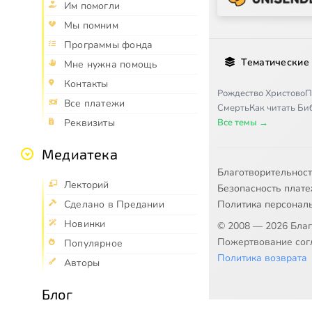
Им помогли
Мы помним
Программы фонда
Тематические
Мне нужна помощь
Контакты
Рождество Христово
П
Все платежи
Смерть
Как читать Б
Все темы →
Реквизиты
Медиатека
Благотворительнос
Лекторий
Безопасность плат
Политика персонал
Сделано в Предании
Новинки
© 2008 — 2026 Бла
Пожертвование согл
Популярное
Политика возврата
Авторы
Блог