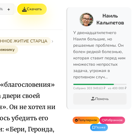
+
Скачать
5%
Наиль
Калыпетов
У двенадцатилетнего
Наиля большие, но
РАННОЕ ЖИТИЕ СТАРЦА
решаемые проблемы. Он
ижнику
болен редкой болезнью,
которая ставит перед ним
множество непростых
задача, угрожая в
противном случ…
 «благословения»
Собрано 303 949,63 ₽
из 400 000 ₽
 двери своей
Помочь
». Он не хотел ни
ось убедить его
Популярное
Избранное
Позже
 «Бери, Геронда,