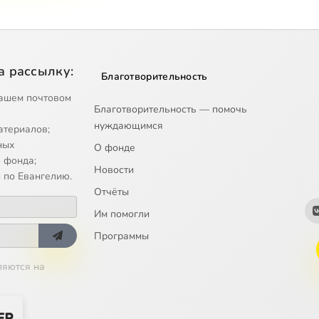
а рассылку:
Благотворительность
ашем почтовом
Благотворительность — помочь
нуждающимся
атериалов;
ных
О фонде
 фонда;
Новости
 по Евангелию.
Отчёты
Им помогли
Программы
ляются на