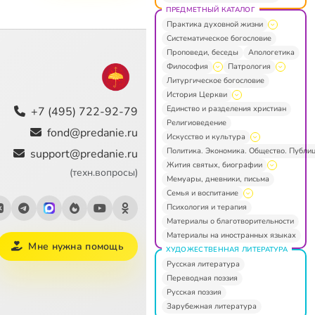
ПРЕДМЕТНЫЙ КАТАЛОГ
Практика духовной жизни
Систематическое богословие
Проповеди, беседы
Апологетика
Философия
Патрология
Литургическое богословие
История Церкви
Единство и разделения христиан
+7 (495) 722-92-79
Религиоведение
fond@predanie.ru
Искусство и культура
Политика. Экономика. Общество. Публи
support@predanie.ru
Жития святых, биографии
(техн.вопросы)
Мемуары, дневники, письма
Семья и воспитание
Психология и терапия
Материалы о благотворительности
Материалы на иностранных языках
Мне нужна помощь
ХУДОЖЕСТВЕННАЯ ЛИТЕРАТУРА
Русская литература
Переводная поэзия
Русская поэзия
Зарубежная литература