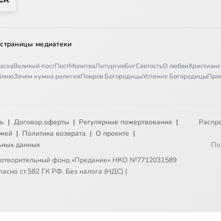
 страницы медиатеки
асха
Великий пост
Пост
Молитва
Литургия
Бог
Святость
О любви
Христианс
иблию
Зачем нужна религия
Покров Богородицы
Успение Богородицы
Пре
ть
|
Договор оферты
|
Регулярные пожертвования
|
Распр
ежей
|
Политика возврата
|
О проекте
|
ьных данных
По
готворительный фонд «Предание» НКО №7712031589
асно ст.582 ГК РФ. Без налога (НДС)
|