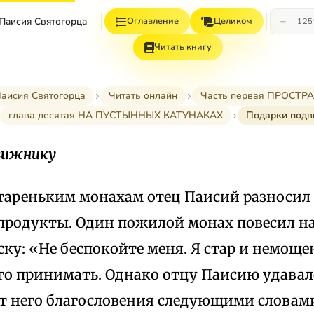
−
 Паисия Святогорца
Оглавление
Целиком
12
Читать книгу
Паисия Святогорца
Читать онлайн
Часть первая ПРОСТ
глава десятая НА ПУСТЫННЫХ КАТУНАКАХ
Подарки подв
вижнику
тареньким монахам отец Паисий разносил
продукты. Один пожилой монах повесил на
ку: «Не беспокойте меня. Я стар и немощен
го принимать. Однако отцу Паисию удавал
т него благословения следующими словами: