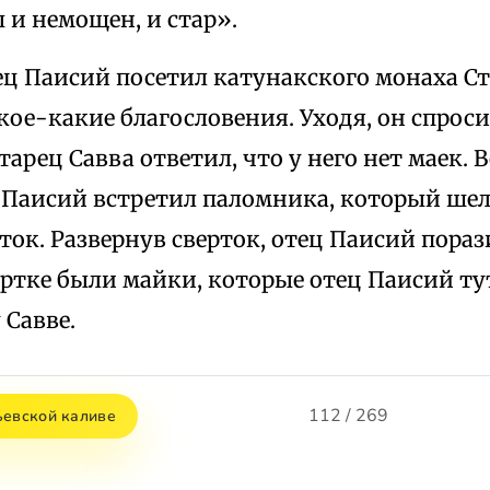
ы и немощен, и стар».
ц Паисий посетил катунакского монаха Ст
кое-какие благословения. Уходя, он спроси
тарец Савва ответил, что у него нет маек. 
 Паисий встретил паломника, который шел 
ток. Развернув сверток, отец Паисий пора
ртке были майки, которые отец Паисий ту
 Савве.
112 / 269
ьевской каливе