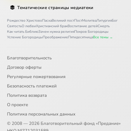
Тематические страницы медиатеки
Рождество Христово
Пасха
Великий пост
Пост
Молитва
Литургия
Бог
Святость
О любви
Христианский брак
Воспитание детей
Смерть
Как читать Библию
Зачем нужна религия
Покров Богородицы
Успение Богородицы
Преображение
Пятидесятница
Все темы →
Благотворительность
Договор оферты
Регулярные пожертвования
Безопасность платежей
Политика возврата
О проекте
Политика персональных данных
© 2008 — 2026 Благотворительный фонд «Предание»
НКО №7712031589