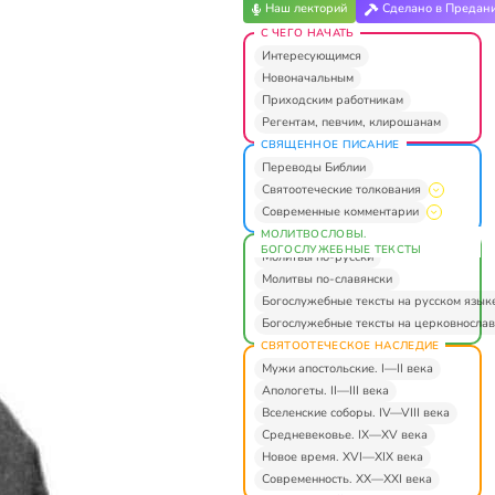
Наш лекторий
Сделано в Предан
С ЧЕГО НАЧАТЬ
Интересующимся
Новоначальным
Приходским работникам
Регентам, певчим, клирошанам
СВЯЩЕННОЕ ПИСАНИЕ
Переводы Библии
Святоотеческие толкования
Современные комментарии
МОЛИТВОСЛОВЫ.
БОГОСЛУЖЕБНЫЕ ТЕКСТЫ
Молитвы по-русски
Молитвы по-славянски
Богослужебные тексты на русском язык
Богослужебные тексты на церковнослав
СВЯТООТЕЧЕСКОЕ НАСЛЕДИЕ
Мужи апостольские. I—II века
Апологеты. II—III века
Вселенские соборы. IV—VIII века
Средневековье. IX—XV века
Новое время. XVI—XIX века
Современность. XX—XXI века