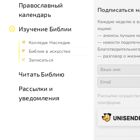
Православный
Подписаться н
календарь
Каждую неделю в в
Изучение Библии
ящике:
— анонсы лучших м
— новости подопеч
Колледж Наследие
Благотворительного
Библия в искусстве
— разговор о жизни
Записаться
Читать Библию
Рассылки и
Рассылки осуществ
уведомления
платформе