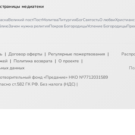
 страницы медиатеки
асха
Великий пост
Пост
Молитва
Литургия
Бог
Святость
О любви
Христианс
иблию
Зачем нужна религия
Покров Богородицы
Успение Богородицы
Пре
ть
|
Договор оферты
|
Регулярные пожертвования
|
Распр
ежей
|
Политика возврата
|
О проекте
|
ьных данных
По
готворительный фонд «Предание» НКО №7712031589
асно ст.582 ГК РФ. Без налога (НДС)
|