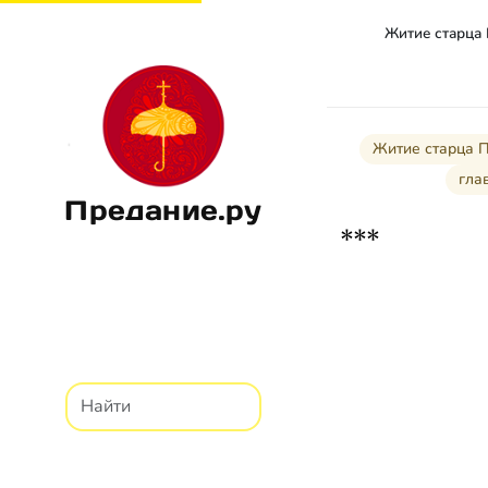
Житие старца
Житие старца 
гл
Предание.ру
***