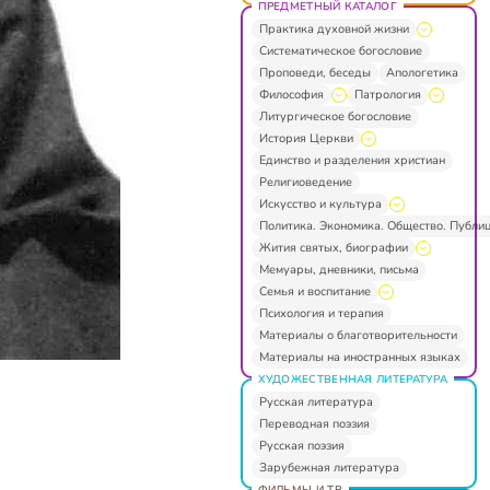
ПРЕДМЕТНЫЙ КАТАЛОГ
Практика духовной жизни
Систематическое богословие
Проповеди, беседы
Апологетика
Философия
Патрология
Литургическое богословие
История Церкви
Единство и разделения христиан
Религиоведение
Искусство и культура
Политика. Экономика. Общество. Публи
Жития святых, биографии
Мемуары, дневники, письма
Семья и воспитание
Психология и терапия
Материалы о благотворительности
Материалы на иностранных языках
ХУДОЖЕСТВЕННАЯ ЛИТЕРАТУРА
Русская литература
Переводная поэзия
Русская поэзия
Зарубежная литература
ФИЛЬМЫ И ТВ