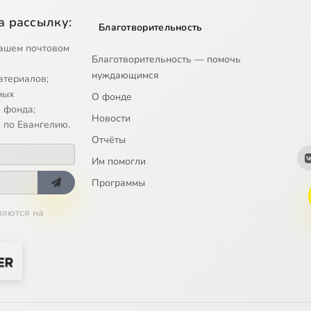
а рассылку:
Благотворительность
ашем почтовом
Благотворительность — помочь
нуждающимся
атериалов;
ных
О фонде
 фонда;
Новости
 по Евангелию.
Отчёты
Им помогли
Программы
ляются на