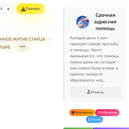
+
Скачать
5%
Срочная
адресная
помощь
Каждый день к нам
РАННОЕ ЖИТИЕ СТАРЦА
приходят новые просьбы
ТЫРЕ
***
о помощи. Часто
оказывается, что помощь
нужна даже не сегодня –
она нужна была вчера: в
приеме лекарств
образовался нед…
Помочь
Популярное
Избранное
Позже