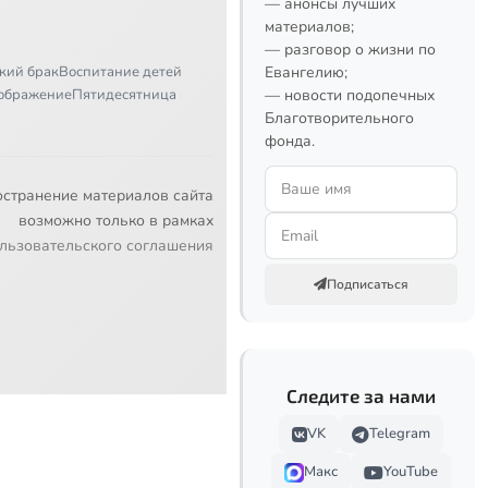
— анонсы лучших
материалов;
— разговор о жизни по
кий брак
Воспитание детей
Евангелию;
ображение
Пятидесятница
— новости подопечных
Благотворительного
фонда.
остранение материалов сайта
возможно только в рамках
льзовательского соглашения
Подписаться
Следите за нами
VK
Telegram
Макс
YouTube