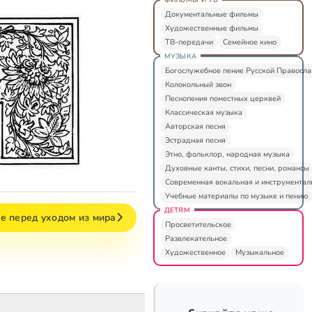
Документальные фильмы
Художественные фильмы
ТВ-передачи
Семейное кино
МУЗЫКА
Богослужебное пение Русской Правосл
Колокольный звон
Песнопения поместных церквей
Классическая музыка
Авторская песня
Эстрадная песня
Этно, фольклор, народная музыка
Духовные канты, стихи, песни, романсы
Современная вокальная и инструментал
Учебные материалы по музыке и пению
ДЕТЯМ
е перед уходом из мира
Просветительское
Развлекательное
Художественное
Музыкальное