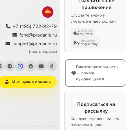
Скачайте наше
приложение
Слушайте аудио и
смотрите видео офлайн
+7 (495) 722-92-79
Загрузите в
App Store
fond@predanie.ru
Доступно в
support@predanie.ru
Google Play
(техн.вопросы)
Благотворительность
— помочь
нуждающимся
Мне нужна помощь
Подписаться на
рассылку
Каждую неделю в вашем
почтовом ящике: