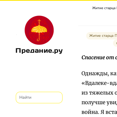
Житие старца
Житие старца 
Предание.ру
Спасение от
Однажды, ка
«Вдалеке-вд
из тяжелых о
получше увид
война. Я вст