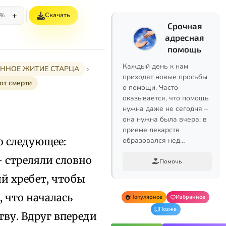
+
Скачать
5%
Срочная
адресная
помощь
Каждый день к нам
РАННОЕ ЖИТИЕ СТАРЦА
приходят новые просьбы
от смерти
о помощи. Часто
оказывается, что помощь
нужна даже не сегодня –
она нужна была вчера: в
приеме лекарств
о следующее:
образовался нед…
 стреляли словно
Помочь
ий хребет, чтобы
, что началась
Популярное
Избранное
Позже
тву. Вдруг впереди