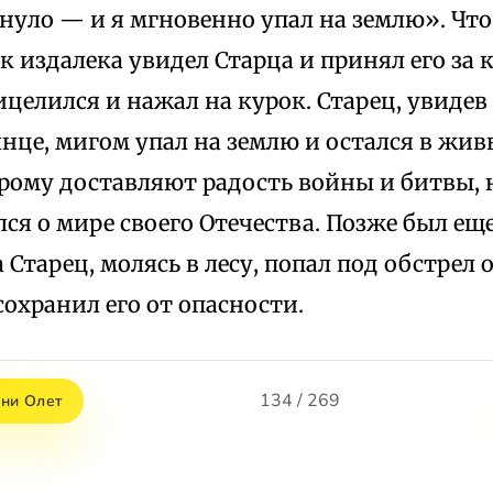
нуло — и я мгновенно упал на землю». Чт
 издалека увидел Старца и принял его за 
ицелился и нажал на курок. Старец, увидев
лнце, мигом упал на землю и остался в жив
рому доставляют радость войны и битвы, н
ся о мире своего Отечества. Позже был е
а Старец, молясь в лесу, попал под обстрел 
 сохранил его от опасности.
134 / 269
ени Олет