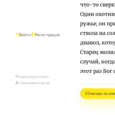
что-то сверк
Один охотник
ружье, он пр
ствола на со
Войти
Регистрация
диавол, кото
Старец молил
случай, когд
этот раз Бог
Старая версия сайта
Старая версия фонда
Снегирь по им