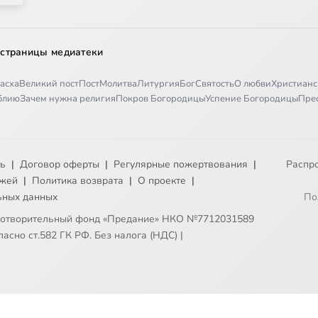
 страницы медиатеки
асха
Великий пост
Пост
Молитва
Литургия
Бог
Святость
О любви
Христианс
иблию
Зачем нужна религия
Покров Богородицы
Успение Богородицы
Пре
ть
|
Договор оферты
|
Регулярные пожертвования
|
Распр
ежей
|
Политика возврата
|
О проекте
|
ьных данных
По
готворительный фонд «Предание» НКО №7712031589
асно ст.582 ГК РФ. Без налога (НДС)
|