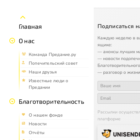
Подписаться н
Главная
Каждую неделю в в
О нас
ящике:
— анонсы лучших м
Команда Предание.ру
— новости подопеч
Попечительский совет
Благотворительного
Наши друзья
— разговор о жизни
Известные люди о
Предании
Благотворительность
Рассылки осуществ
О нашем фонде
платформе
Новости
Отчёты