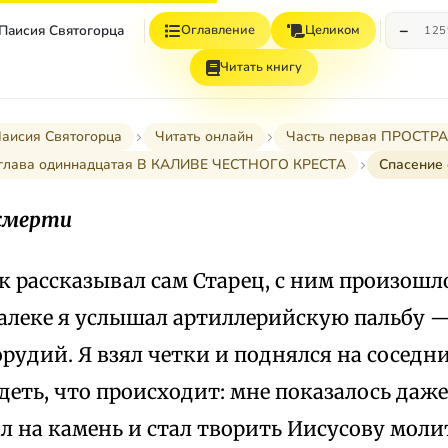
−
 Паисия Святогорца
Оглавление
Целиком
12
Читать книгу
Паисия Святогорца
Читать онлайн
Часть первая ПРОСТ
глава одиннадцатая В КАЛИВЕ ЧЕСТНОГО КРЕСТА
Спасение 
 смерти
к рассказывал сам Старец, с ним произошл
алеке я услышал артиллерийскую пальбу —
рудий. Я взял четки и поднялся на соседн
еть, что происходит: мне показалось даже
ал на камень и стал творить Иисусову моли