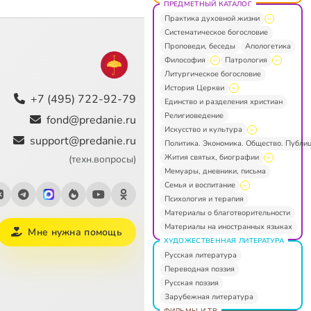
ПРЕДМЕТНЫЙ КАТАЛОГ
Практика духовной жизни
Систематическое богословие
Проповеди, беседы
Апологетика
Философия
Патрология
Литургическое богословие
История Церкви
+7 (495) 722-92-79
Единство и разделения христиан
Религиоведение
fond@predanie.ru
Искусство и культура
support@predanie.ru
Политика. Экономика. Общество. Публи
Жития святых, биографии
(техн.вопросы)
Мемуары, дневники, письма
Семья и воспитание
Психология и терапия
Материалы о благотворительности
Материалы на иностранных языках
Мне нужна помощь
ХУДОЖЕСТВЕННАЯ ЛИТЕРАТУРА
Русская литература
Переводная поэзия
Русская поэзия
Зарубежная литература
ФИЛЬМЫ И ТВ