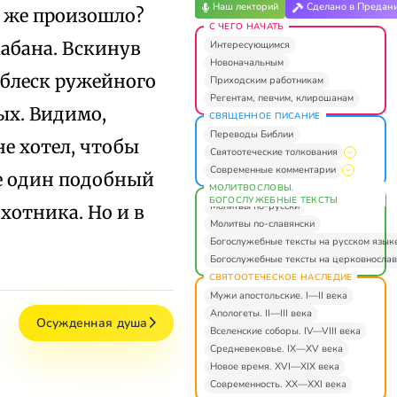
Наш лекторий
Сделано в Предан
о же произошло?
С ЧЕГО НАЧАТЬ
кабана. Вскинув
Интересующимся
Новоначальным
 блеск ружейного
Приходским работникам
Регентам, певчим, клирошанам
ых. Видимо,
СВЯЩЕННОЕ ПИСАНИЕ
Переводы Библии
е хотел, чтобы
Святоотеческие толкования
Современные комментарии
ще один подобный
МОЛИТВОСЛОВЫ.
БОГОСЛУЖЕБНЫЕ ТЕКСТЫ
Молитвы по-русски
охотника. Но и в
Молитвы по-славянски
Богослужебные тексты на русском язык
Богослужебные тексты на церковнослав
СВЯТООТЕЧЕСКОЕ НАСЛЕДИЕ
Мужи апостольские. I—II века
Апологеты. II—III века
Осужденная душа
Вселенские соборы. IV—VIII века
Средневековье. IX—XV века
Новое время. XVI—XIX века
Современность. XX—XXI века