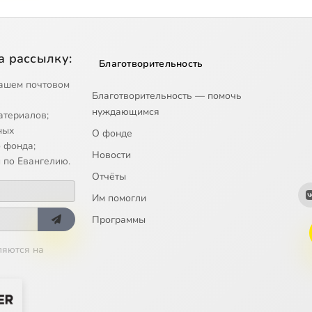
а рассылку:
Благотворительность
ашем почтовом
Благотворительность — помочь
нуждающимся
атериалов;
ных
О фонде
 фонда;
Новости
 по Евангелию.
Отчёты
Им помогли
Программы
ляются на