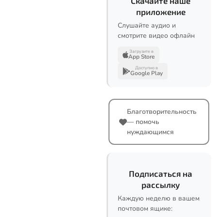
Скачайте наше
приложение
Слушайте аудио и
смотрите видео офлайн
Загрузите в
App Store
Доступно в
Google Play
Благотворительность
— помочь
нуждающимся
Подписаться на
рассылку
Каждую неделю в вашем
почтовом ящике: