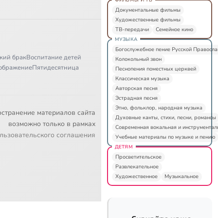
Документальные фильмы
Художественные фильмы
ТВ-передачи
Семейное кино
МУЗЫКА
Богослужебное пение Русской Правосл
кий брак
Воспитание детей
Колокольный звон
ображение
Пятидесятница
Песнопения поместных церквей
Классическая музыка
Авторская песня
Эстрадная песня
Этно, фольклор, народная музыка
остранение материалов сайта
Духовные канты, стихи, песни, романсы
возможно только в рамках
Современная вокальная и инструментал
льзовательского соглашения
Учебные материалы по музыке и пению
ДЕТЯМ
Просветительское
Развлекательное
Художественное
Музыкальное