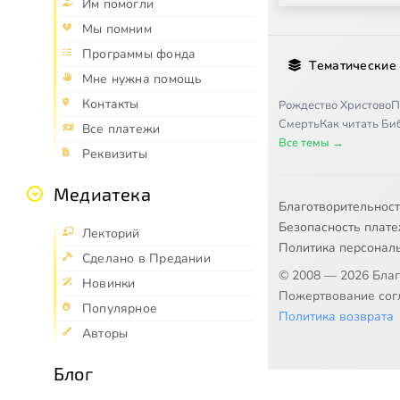
Им помогли
Мы помним
Программы фонда
Тематические
Мне нужна помощь
Контакты
Рождество Христово
П
Смерть
Как читать Б
Все платежи
Все темы →
Реквизиты
Медиатека
Благотворительнос
Безопасность плат
Лекторий
Политика персонал
Сделано в Предании
© 2008 — 2026 Бла
Новинки
Пожертвование согл
Популярное
Политика возврата
Авторы
Блог