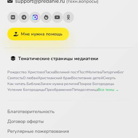
support@predanie.ru
(техн.вопросы)
Мне нужна помощь
Тематические страницы медиатеки
Рождество Христово
Пасха
Великий пост
Пост
Молитва
Литургия
Бог
Святость
О любви
Христианский брак
Воспитание детей
Смерть
Как читать Библию
Зачем нужна религия
Покров Богородицы
Успение Богородицы
Преображение
Пятидесятница
Все темы →
Благотворительность
Договор оферты
Регулярные пожертвования