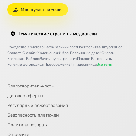
Мне нужна помощь
Тематические страницы медиатеки
Рождество Христово
Пасха
Великий пост
Пост
Молитва
Литургия
Бог
Святость
О любви
Христианский брак
Воспитание детей
Смерть
Как читать Библию
Зачем нужна религия
Покров Богородицы
Успение Богородицы
Преображение
Пятидесятница
Все темы →
Благотворительность
Договор оферты
Регулярные пожертвования
Безопасность платежей
Политика возврата
О проекте