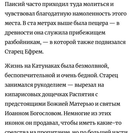
Паисий часто приходил туда молиться и
чувствовал благодатную намоленность этого
места. В ста метрах выше была пещера — в
древности она служила прибежищем
разбойникам, — в которой также подвизался
Старец Ефрем.
Жизнь на Катунаках была безмолвной,
беспопечительной и очень бедной. Старец
занимался рукоделием — вырезал на
кипарисовых дощечках Распятия с
предстоящими Божией Матерью и святым
Иоанном Богословом. Немногие из этих
иконок он продавал, чтобы иметь какие-то
средства на пропитание, но по большей части