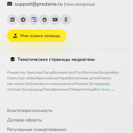
support@predanie.ru
(техн.вопросы)
Мне нужна помощь
Тематические страницы медиатеки
Рождество Христово
Пасха
Великий пост
Пост
Молитва
Литургия
Бог
Святость
О любви
Христианский брак
Воспитание детей
Смерть
Как читать Библию
Зачем нужна религия
Покров Богородицы
Успение Богородицы
Преображение
Пятидесятница
Все темы →
Благотворительность
Договор оферты
Регулярные пожертвования