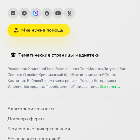
Мне нужна помощь
Тематические страницы медиатеки
Рождество Христово
Пасха
Великий пост
Пост
Молитва
Литургия
Бог
Святость
О любви
Христианский брак
Воспитание детей
Смерть
Как читать Библию
Зачем нужна религия
Покров Богородицы
Успение Богородицы
Преображение
Пятидесятница
Все темы →
Благотворительность
Договор оферты
Регулярные пожертвования
Безопасность платежей