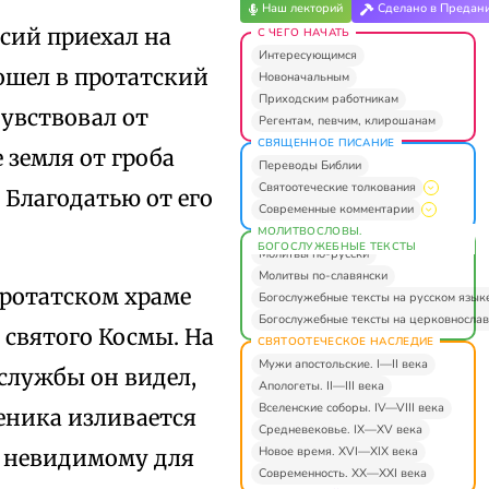
Наш лекторий
Сделано в Предан
сий приехал на
С ЧЕГО НАЧАТЬ
Интересующимся
пошел в протатский
Новоначальным
Приходским работникам
увствовал от
Регентам, певчим, клирошанам
СВЯЩЕННОЕ ПИСАНИЕ
 земля от гроба
Переводы Библии
Святоотеческие толкования
 Благодатью от его
Современные комментарии
МОЛИТВОСЛОВЫ.
БОГОСЛУЖЕБНЫЕ ТЕКСТЫ
Молитвы по-русски
Молитвы по-славянски
протатском храме
Богослужебные тексты на русском язык
Богослужебные тексты на церковнослав
 святого Космы. На
СВЯТООТЕЧЕСКОЕ НАСЛЕДИЕ
Мужи апостольские. I—II века
 службы он видел,
Апологеты. II—III века
Вселенские соборы. IV—VIII века
еника изливается
Средневековье. IX—XV века
Новое время. XVI—XIX века
у невидимому для
Современность. XX—XXI века