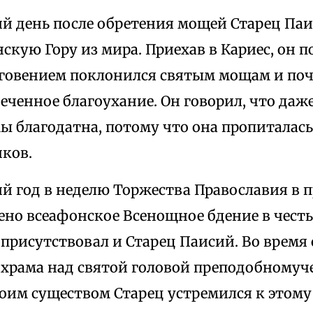
й день после обретения мощей Старец Паи
кую Гору из мира. Приехав в Кариес, он 
гоговением поклонился святым мощам и поч
ченное благоухание. Он говорил, что даже
ы благодатна, потому что она пропиталась
нков.
й год в неделю Торжества Православия в 
но всеафонское Всенощное бдение в честь
присутствовал и Старец Паисий. Во время
 храма над святой головой преподобномуч
своим существом Старец устремился к этом