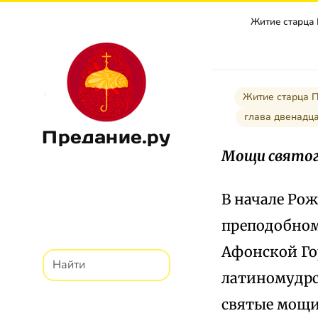
Житие старца
Житие старца 
глава двенад
Предание.ру
Мощи свято
В начале Рож
преподобном
Афонской Го
латиномудрст
святые мощи