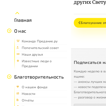
других Свету
Главная
Благоухание о
О нас
Команда Предание.ру
Попечительский совет
Наши друзья
Известные люди о
Подписаться н
Предании
Каждую неделю в в
Благотворительность
ящике:
— анонсы лучших м
— новости подопеч
О нашем фонде
Благотворительного
Новости
— разговор о жизни
Отчёты