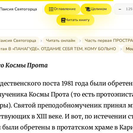
−
 Паисия Святогорца
Оглавление
Целиком
12
Читать книгу
Паисия Святогорца
Читать онлайн
Часть первая ПРОСТ
цатая В «ПАНАГУДЕ». ОТДАНИЕ СЕБЯ ТЕМ, КОМУ БОЛЬНО
Мощ
го Космы Прота
дественского поста 1981 года были обрете
ученика Космы Прота (то есть протоэпист
ры). Святой преподобномученик принял м
вующих в XIII веке. И вот, по истечении с
 были обретены в протатском храме в Кари