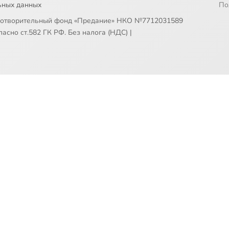
ьных данных
По
готворительный фонд «Предание» НКО №7712031589
асно ст.582 ГК РФ. Без налога (НДС)
|