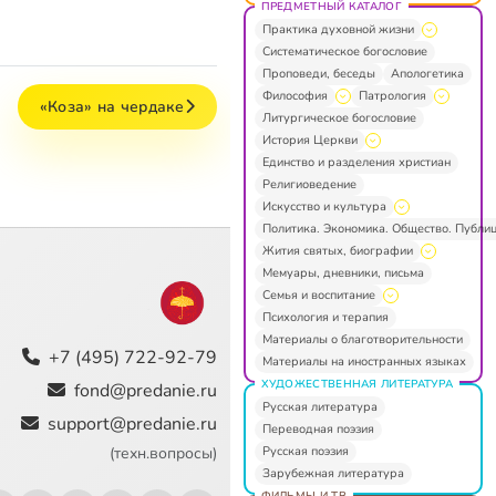
ПРЕДМЕТНЫЙ КАТАЛОГ
Практика духовной жизни
Систематическое богословие
Проповеди, беседы
Апологетика
Философия
Патрология
«Коза» на чердаке
Литургическое богословие
История Церкви
Единство и разделения христиан
Религиоведение
Искусство и культура
Политика. Экономика. Общество. Публи
Жития святых, биографии
Мемуары, дневники, письма
Семья и воспитание
Психология и терапия
Материалы о благотворительности
+7 (495) 722-92-79
Материалы на иностранных языках
ХУДОЖЕСТВЕННАЯ ЛИТЕРАТУРА
fond@predanie.ru
Русская литература
support@predanie.ru
Переводная поэзия
Русская поэзия
(техн.вопросы)
Зарубежная литература
ФИЛЬМЫ И ТВ