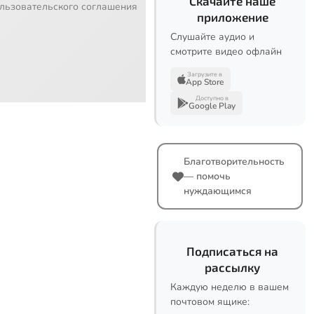
Скачайте наше
льзовательского соглашения
приложение
Слушайте аудио и
смотрите видео офлайн
Загрузите в
App Store
Доступно в
Google Play
Благотворительность
— помочь
нуждающимся
Подписаться на
рассылку
Каждую неделю в вашем
почтовом ящике: