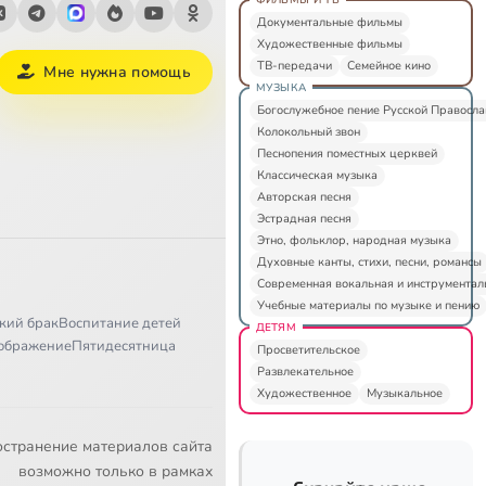
Документальные фильмы
Художественные фильмы
ТВ-передачи
Семейное кино
Мне нужна помощь
МУЗЫКА
Богослужебное пение Русской Правосл
Колокольный звон
Песнопения поместных церквей
Классическая музыка
Авторская песня
Эстрадная песня
Этно, фольклор, народная музыка
Духовные канты, стихи, песни, романсы
Современная вокальная и инструментал
Учебные материалы по музыке и пению
кий брак
Воспитание детей
ДЕТЯМ
ображение
Пятидесятница
Просветительское
Развлекательное
Художественное
Музыкальное
остранение материалов сайта
возможно только в рамках