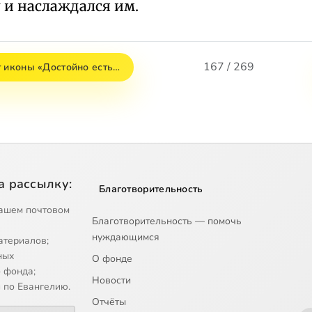
 и наслаждался им.
167 / 269
т иконы «Достойно есть…
а рассылку:
Благотворительность
ашем почтовом
Благотворительность — помочь
нуждающимся
атериалов;
ных
О фонде
 фонда;
Новости
 по Евангелию.
Отчёты