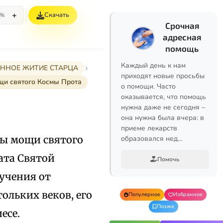
+
Скачать
5%
Срочная
адресная
помощь
Каждый день к нам
РАННОЕ ЖИТИЕ СТАРЦА
приходят новые просьбы
и святого Космы Прота
о помощи. Часто
оказывается, что помощь
нужна даже не сегодня –
она нужна была вчера: в
приеме лекарств
ны мощи святого
образовался нед…
ата Святой
Помочь
учения от
тольких веков, его
Популярное
Избранное
Позже
есе.