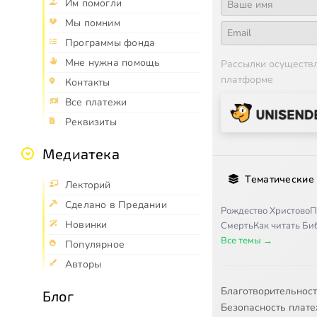
Им помогли
Мы помним
Программы фонда
Мне нужна помощь
Рассылки осуществ
платформе
Контакты
Все платежи
Реквизиты
Медиатека
Тематические
Лекторий
Сделано в Предании
Рождество Христово
П
Новинки
Смерть
Как читать Б
Все темы →
Популярное
Авторы
Благотворительнос
Блог
Безопасность плат