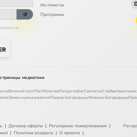
Им помогли
Программы
ляются на
 страницы медиатеки
асха
Великий пост
Пост
Молитва
Литургия
Бог
Святость
О любви
Христианс
иблию
Зачем нужна религия
Покров Богородицы
Успение Богородицы
Пре
ть
|
Договор оферты
|
Регулярные пожертвования
|
Распр
ежей
|
Политика возврата
|
О проекте
|