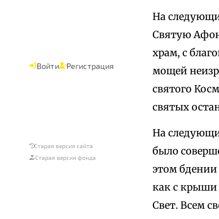
На следующи
Святую Афонс
храм, с бла
Войти
Регистрация
мощей неизре
святого Косм
святых оста
На следующи
Старая версия сайта
было соверше
Старая версия фонда
этом бдении 
как с крыши
Свет. Всем 