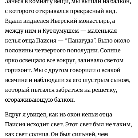
Занеся в комнату вещи, мы вышли на балкон,
с которого открывался прекрасный вид.
Вдали виднелся Иверский монастырь, а
между ним и Кутлумушем — маленькая
келья отца Паисия — "Панагуда". Было около
половины четвертого пополудни. Солнце
ярко освещало все вокруг, заливало светом
горизонт. Мы с другом говорили о всякой
всячине и наблюдали за его шустрым сыном,
который пытался забраться на решетку,
огораживающую балкон.
Вдруг я увидел, как из окон кельи отца
Паисия исходит свет. Этот свет был не таким,
как свет солнца. Он был сильней, чем