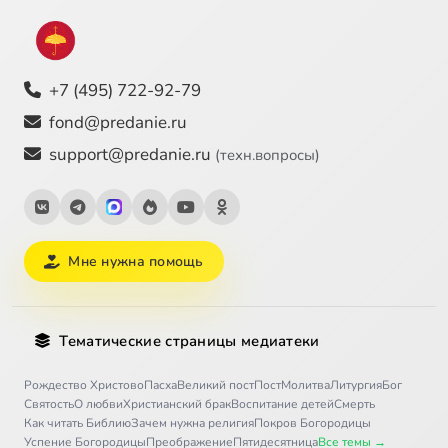
+7 (495) 722-92-79
fond@predanie.ru
support@predanie.ru
(техн.вопросы)
Мне нужна помощь
Тематические страницы медиатеки
Рождество Христово
Пасха
Великий пост
Пост
Молитва
Литургия
Бог
Святость
О любви
Христианский брак
Воспитание детей
Смерть
Как читать Библию
Зачем нужна религия
Покров Богородицы
Успение Богородицы
Преображение
Пятидесятница
Все темы →