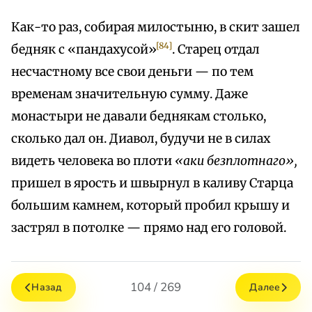
Как-то раз, собирая милостыню, в скит зашел
[84]
бедняк с «пандахусой»
. Старец отдал
несчастному все свои деньги — по тем
временам значительную сумму. Даже
монастыри не давали беднякам столько,
сколько дал он. Диавол, будучи не в силах
видеть человека во плоти
«аки безплотнаго»,
пришел в ярость и швырнул в каливу Старца
большим камнем, который пробил крышу и
застрял в потолке — прямо над его головой.
104 / 269
Назад
Далее