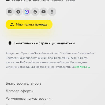
Мне нужна помощь
Тематические страницы медиатеки
Рождество Христово
Пасха
Великий пост
Пост
Молитва
Литургия
Бог
Святость
О любви
Христианский брак
Воспитание детей
Смерть
Как читать Библию
Зачем нужна религия
Покров Богородицы
Успение Богородицы
Преображение
Пятидесятница
Все темы →
Благотворительность
Договор оферты
Регулярные пожертвования