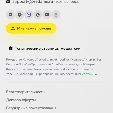
support@predanie.ru
(техн.вопросы)
Мне нужна помощь
Тематические страницы медиатеки
Рождество Христово
Пасха
Великий пост
Пост
Молитва
Литургия
Бог
Святость
О любви
Христианский брак
Воспитание детей
Смерть
Как читать Библию
Зачем нужна религия
Покров Богородицы
Успение Богородицы
Преображение
Пятидесятница
Все темы →
Благотворительность
Договор оферты
Регулярные пожертвования