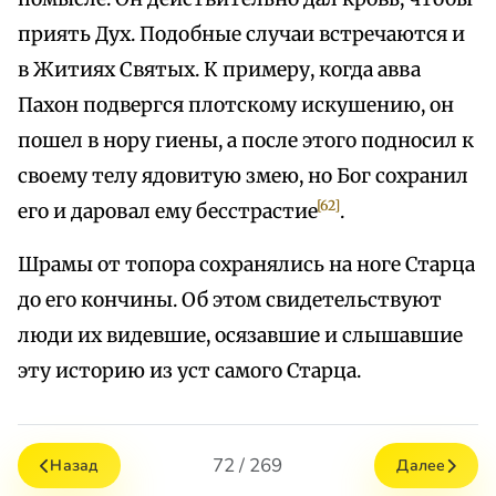
приять Дух. Подобные случаи встречаются и
в Житиях Святых. К примеру, когда авва
Пахон подвергся плотскому искушению, он
пошел в нору гиены, а после этого подносил к
своему телу ядовитую змею, но Бог сохранил
[62]
его и даровал ему бесстрастие
.
Шрамы от топора сохранялись на ноге Старца
до его кончины. Об этом свидетельствуют
люди их видевшие, осязавшие и слышавшие
эту историю из уст самого Старца.
72 / 269
Назад
Далее