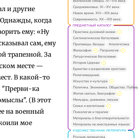
Вселенские соборы. IV—VIII века
Средневековье. IX—XV века
л и другие
Новое время. XVI—XIX века
. Однажды, когда
Современность. XX—XXI века
ПРЕДМЕТНЫЙ КАТАЛОГ
ворить ему: «Ну
Практика духовной жизни
Систематическое богословие
сказывал сам, ему
Проповеди, беседы
Апологетика
Философия
Патрология
й трапезной. За
Литургическое богословие
История Церкви
нском месте —
Единство и разделения христиан
Религиоведение
ест. В какой-то
Искусство и культура
: "Прерви-ка
Политика. Экономика. Общество. Публи
Жития святых, биографии
омыслы". (В этот
Мемуары, дневники, письма
Семья и воспитание
ее на военный
Психология и терапия
Материалы о благотворительности
окоили мое
Материалы на иностранных языках
ХУДОЖЕСТВЕННАЯ ЛИТЕРАТУРА
Русская литература