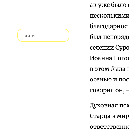
ак уже было 
несколькими
благодарност
был непорядо
селении Суро
Иоанна Богос
в этом была 
осенью и пос
говорил он, 
Духовная по
Старца в мир
ответственно