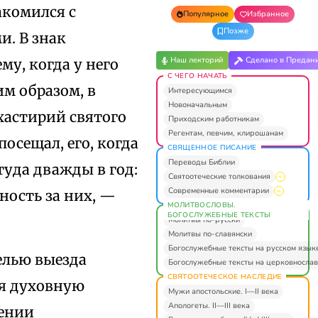
акомился с
Популярное
Избранное
Позже
. В знак
Наш лекторий
Сделано в Предан
му, когда у него
С ЧЕГО НАЧАТЬ
им образом, в
Интересующимся
Новоначальным
хастирий святого
Приходским работникам
Регентам, певчим, клирошанам
осещал, его, когда
СВЯЩЕННОЕ ПИСАНИЕ
Переводы Библии
туда дважды в год:
Святоотеческие толкования
Современные комментарии
нность за них, —
МОЛИТВОСЛОВЫ.
БОГОСЛУЖЕБНЫЕ ТЕКСТЫ
Молитвы по-русски
Молитвы по-славянски
Богослужебные тексты на русском язык
елью выезда
Богослужебные тексты на церковнослав
СВЯТООТЕЧЕСКОЕ НАСЛЕДИЕ
бя духовную
Мужи апостольские. I—II века
Апологеты. II—III века
лении