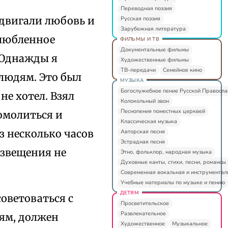
Переводная поэзия
одвигали любовь и
Русская поэзия
Зарубежная литература
злюбленное
ФИЛЬМЫ И ТВ
Документальные фильмы
 «Однажды я
Художественные фильмы
ТВ-передачи
Семейное кино
 людям. Это был
МУЗЫКА
Богослужебное пение Русской Правосл
не хотел. Взял
Колокольный звон
Песнопения поместных церквей
омолиться и
Классическая музыка
ез несколько часов
Авторская песня
Эстрадная песня
извещения не
Этно, фольклор, народная музыка
Духовные канты, стихи, песни, романсы
Современная вокальная и инструментал
Учебные материалы по музыке и пению
ДЕТЯМ
советоваться с
Просветительское
Развлекательное
дям, должен
Художественное
Музыкальное