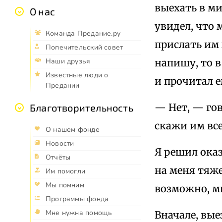
выехать в ми
О нас
увидел, что 
Команда Предание.ру
прислать им 
Попечительский совет
напишу, то в
Наши друзья
Известные люди о
и прочитал е
Предании
— Нет, — гов
Благотворительность
скажи им все
О нашем фонде
Новости
Я решил оказ
Отчёты
на меня тяже
Им помогли
Мы помним
возможно, м
Программы фонда
Мне нужна помощь
Вначале, вые