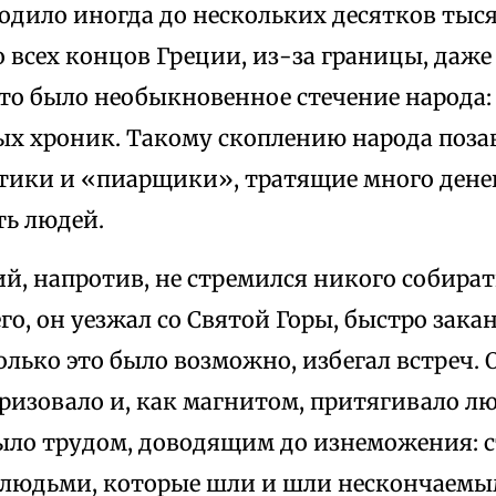
одило иногда до нескольких десятков тыся
 всех концов Греции, из-за границы, даже
Это было необыкновенное стечение народа
ых хроник. Такому скоплению народа поз
тики и «пиарщики», тратящие много денег
ть людей.
й, напротив, не стремился никого собирать
о, он уезжал со Святой Горы, быстро закан
олько это было возможно, избегал встреч.
ризовало и, как магнитом, притягивало лю
ыло трудом, доводящим до изнеможения: ст
с людьми, которые шли и шли нескончаемы