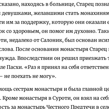
сказано, находясь в больнице, Старец позн
 девушками, желавшими стать монахинями
и им за поддержку, которую они оказали е
к со здоровьем, он помог им духовно. Так
ти, недалеко от Салоник, был основан иси
лова. После основания монастыря Старец п
нужда. Впоследствии он решил приезжать 
ле Пасхи. «Раз я принял на себя ответстве
— не поехать не могу».
мощь сестрам монастыря и была главной ц
. Кроме монастыря в Суроти, он взял на се
сть за монастырь Честного Предтечи в се