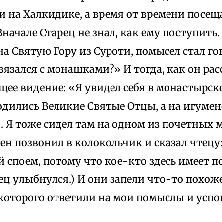
 на Халкидике, а время от времени посеща
начале Старец не знал, как ему поступить
на Святую Гору из Суроти, помысел стал го
связался с монашками?» И тогда, как он рас
ее видение: «Я увидел себя в монастырско
одились Великие Святые Отцы, а на игуме
 Я тоже сидел там на одном из почетных м
н позвонил в колокольчик и сказал чтецу
й споем, потому что кое-кто здесь имеет п
ец улыбнулся.) И они запели что-то похож
 которого ответили на мои помыслы и усп