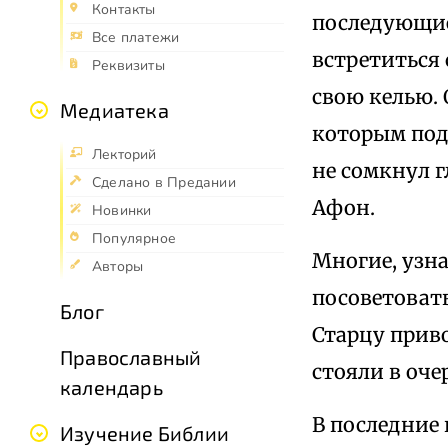
Контакты
последующие
Все платежи
встретиться 
Реквизиты
свою келью. 
Медиатека
которым под
Лекторий
не сомкнул г
Сделано в Предании
Афон.
Новинки
Популярное
Многие, узна
Авторы
посоветовать
Блог
Старцу прив
Православный
стояли в оче
календарь
В последние 
Изучение Библии