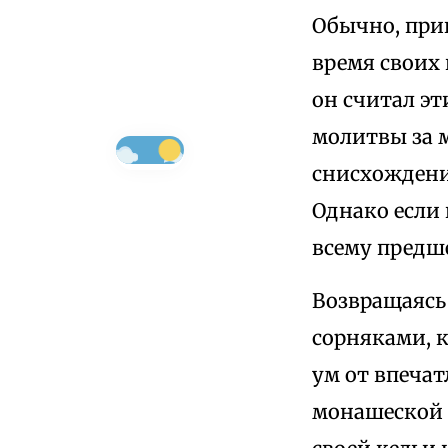
Обычно, прин
время своих 
он считал э
молитвы за 
снисхождени
Однако если 
всему предше
Возвращаясь 
сорняками, к
ум от впеча
монашеской 