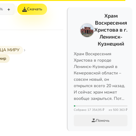
+
Скачать
5%
Храм
Воскресения
Христова в г.
Ленинск-
Кузнецкий
РЦА МИРУ
Храм Воскресения
мир
Христова в городе
Ленинск-Кузнецкий в
Кемеровской области –
совсем новый, он
открылся всего 20 назад.
И сейчас храм может
вообще закрыться. Пот…
Собрано 17 354,95 ₽
из 500 363 ₽
Помочь