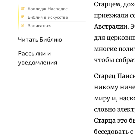
Старцем, дох
Колледж Наследие
приезжали со
Библия в искусстве
Австралии. 
Записаться
для церковн
Читать Библию
многие поли
Рассылки и
чтобы собра
уведомления
Старец Паиси
никому ничег
миру и, наск
словно элект
Старца это б
беседовать 