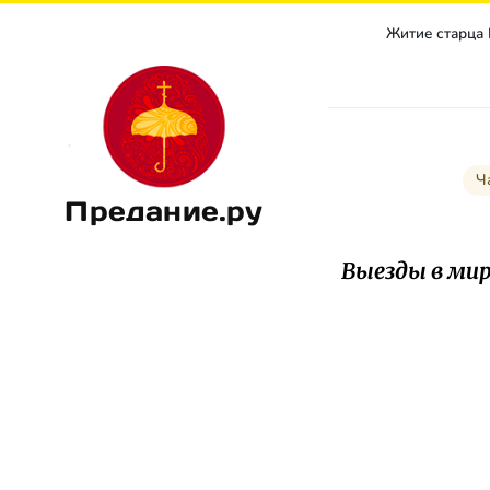
Житие старца
Ч
Предание.ру
Выезды в ми