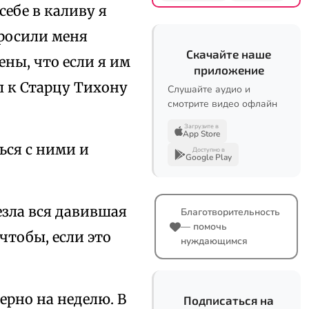
себе в каливу я
просили меня
Скачайте наше
ны, что если я им
приложение
л к Старцу Тихону
Слушайте аудио и
смотрите видео офлайн
Загрузите в
App Store
ься с ними и
Доступно в
Google Play
езла вся давившая
Благотворительность
— помочь
чтобы, если это
нуждающимся
ерно на неделю. В
Подписаться на