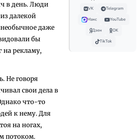
ч в день. Люди
VK
Telegram
 из далекой
Макс
YouTube
: необычное даже
Дзен
OK
авидовали бы
TikTok
 на рекламу,
. Не говоря
чивал свои дела в
 Однако что-то
дей к нему. Для
оя на ногах,
м потоком.