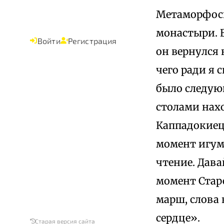
Метаморфоси
монастыри. В
Войти
Регистрация
он вернулся 
чего ради я 
было следующ
столами нах
Каппадокиец.
момент игуме
чтение. Дава
момент Стар
марш, слова
сердце».
Старая версия сайта