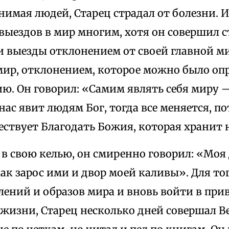
имая людей, Старец страдал от болезни. И
выездов в мир многим, хотя он совершил с
ти выезды отклонением от своей главной м
мир, отклонением, которое можно было опр
ю. Он говорил: «Самим являть себя миру —
нас явит людям Бог, тогда все меняется, п
ствует Благодать Божия, которая хранит н
в свою келью, он смиренно говорил: «Моя
ак зарос ими и двор моей каливы». Для то
тлений и образов мира и вновь войти в пр
жизни, Старец несколько дней совершал В