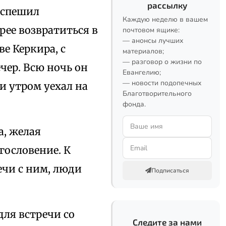
рассылку
 спешил
Каждую неделю в вашем
рее возвратиться в
почтовом ящике:
— анонсы лучших
е Керкира, с
материалов;
— разговор о жизни по
чер. Всю ночь он
Евангелию;
— новости подопечных
 и утром уехал на
Благотворительного
фонда.
а, желая
гословение. К
ечи с ним, люди
Подписаться
для встречи со
Следите за нами