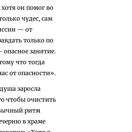
 хотя он помог во
только чудес, сам
иссии — от
авдать только по
 опасное занятие.
отому что тогда
ас от опасности».
 душа заросла
го чтобы очистить
ивычный ритм
ечерню в храме