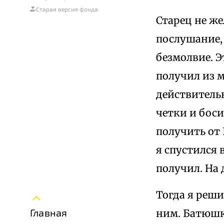
Старая версия фонда
Старец не же
послушание,
безмолвие. Э
получил из м
действительн
четки и бос
получить от 
я спустился 
получил. На 
Тогда я реши
Главная
ним. Батюшка