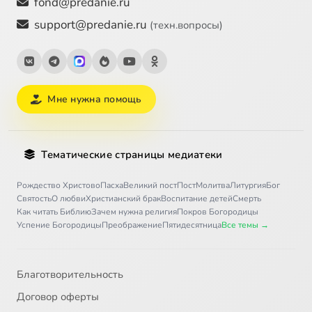
fond@predanie.ru
support@predanie.ru
(техн.вопросы)
Мне нужна помощь
Тематические страницы медиатеки
Рождество Христово
Пасха
Великий пост
Пост
Молитва
Литургия
Бог
Святость
О любви
Христианский брак
Воспитание детей
Смерть
Как читать Библию
Зачем нужна религия
Покров Богородицы
Успение Богородицы
Преображение
Пятидесятница
Все темы →
Благотворительность
Договор оферты