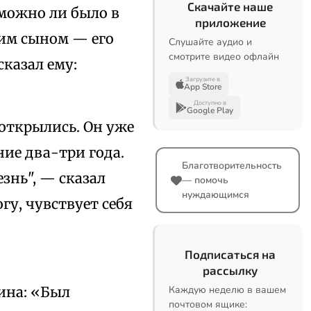
Скачайте наше
зможно ли было в
приложение
оим сыном — его
Слушайте аудио и
смотрите видео офлайн
сказал ему:
Загрузите в
App Store
Доступно в
Google Play
 открылись. Он уже
ние два-три года.
Благотворительность
езнь", — сказал
— помочь
нуждающимся
гу, чувствует себя
Подписаться на
рассылку
ина: «Был
Каждую неделю в вашем
почтовом ящике: