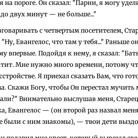
я на пороге. Он сказал: "Парни, я могу уде
 до двух минут — не больше..."
говаривать с четвертым посетителем, Ста
 "Ну, Евангелос, что там у тебя..." Раньше о
му впервые. Подойдя к нему, я сказал: "Ба
тит. Мне нужно много времени, потому чт
стройстве. Я приехал сказать Вам, что гот
. Скажи Богу, чтобы Он перестал мучить 
али?" Внимательно выслушав меня, Старец
, Евангелос — (он второй раз назвал меня
е были с ним знакомы), — твои дети выздо
он подарил мне крест, который вырезал св