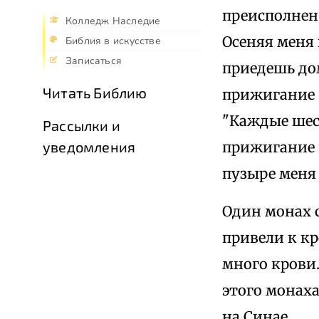
преисполнен 
Колледж Наследие
Осеняя меня 
Библия в искусстве
Записаться
приедешь дом
Читать Библию
прижигание э
"Каждые шест
Рассылки и
прижигание в
уведомления
пузыре меня
Один монах с
привели к кр
много крови.
этого монаха
на Синае.