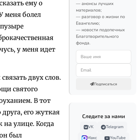
сказать ему о
— анонсы лучших
материалов;
У меня болел
— разговор о жизни по
Евангелию;
 пузыре
— новости подопечных
Благотворительного
брокачественная
фонда.
чусь, у меня идет
 связать двух слов.
Подписаться
ощи святого
оуханием. В тот
друга, его жуткая
Следите за нами
к на улице. Когда
VK
Telegram
 он был
Макс
YouTube