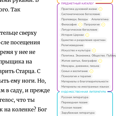
ПРЕДМЕТНЫЙ КАТАЛОГ
го. Так
Практика духовной жизни
Систематическое богословие
Проповеди, беседы
Апологетика
Философия
Патрология
Литургическое богословие
тельце сверху
История Церкви
Единство и разделения христиан
осле посещения
Религиоведение
Искусство и культура
ремя у нее не
Политика. Экономика. Общество. Публи
 прыщика на
Жития святых, биографии
Мемуары, дневники, письма
арить Старца. С
Семья и воспитание
Психология и терапия
ыть ему ноги. Но,
Материалы о благотворительности
Материалы на иностранных языках
м в саду, и прежде
ХУДОЖЕСТВЕННАЯ ЛИТЕРАТУРА
Русская литература
гелос, что ты
Переводная поэзия
Русская поэзия
к на коленке? Бог
Зарубежная литература