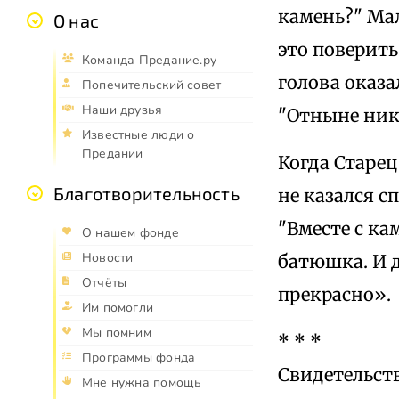
камень?" Мал
О нас
это поверить
Команда Предание.ру
голова оказа
Попечительский совет
Наши друзья
"Отныне ника
Известные люди о
Предании
Когда Старец
Благотворительность
не казался с
"Вместе с ка
О нашем фонде
Новости
батюшка. И д
Отчёты
прекрасно».
Им помогли
Мы помним
* * *
Программы фонда
Свидетельст
Мне нужна помощь