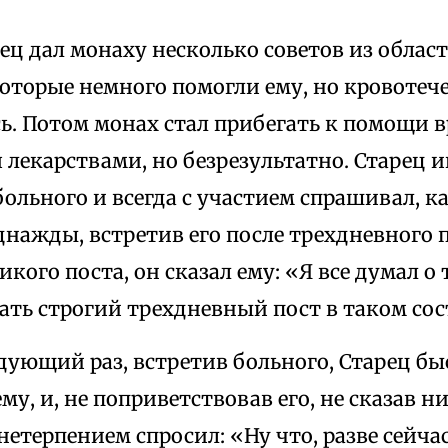
ец дал монаху несколько советов из облас
оторые немного помогли ему, но кровотеч
. Потом монах стал прибегать к помощи в
 лекарствами, но безрезультатно. Старец 
ольного и всегда с участием спрашивал, ка
днажды, встретив его после трехдневного 
кого поста, он сказал ему: «Я все думал о т
ать строгий трехдневный пост в таком со
едующий раз, встретив больного, Старец 
му, и, не поприветствовав его, не сказав ни
с нетерпением спросил: «Ну что, разве сейча