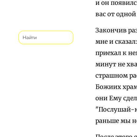
и он появилс
вас от одной
Закончив раз
мне и сказал:
приехал к не
минут не хва
страшном рас
Божиих храма
они Ему сдел
"Послушай-ка
раньше мы н
После этого 