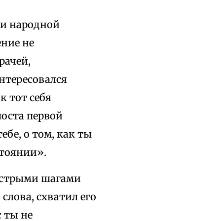
ти народной
ение не
рачей,
интересовался
к тот себя
поста первой
ебе, о том, как ты
стоянии».
быстрыми шагами
 слова, схватил его
с ты не