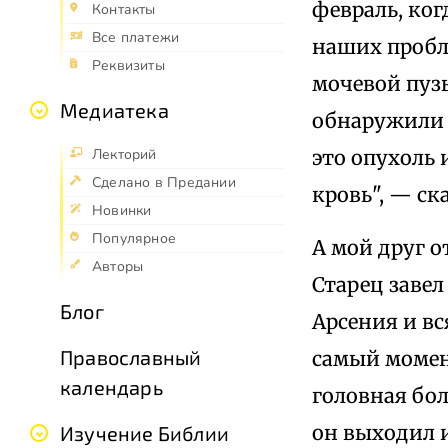
февраль, ког
Контакты
Все платежи
наших пробле
Реквизиты
мочевой пузы
Медиатека
обнаружили 
это опухоль 
Лекторий
Сделано в Предании
кровь", — ска
Новинки
Популярное
А мой друг о
Авторы
Старец завел
Блог
Арсения и вс
Православный
самый момен
календарь
головная бол
он выходил и
Изучение Библии