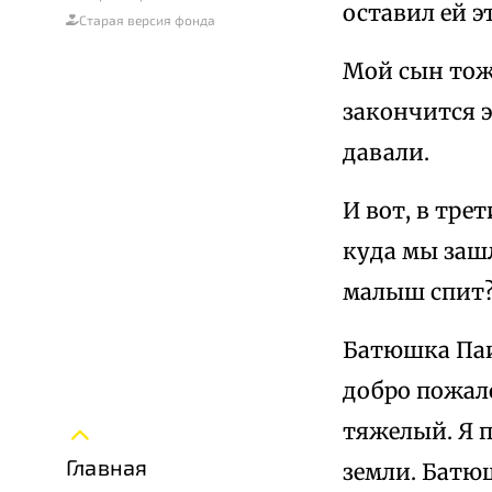
оставил ей э
Старая версия фонда
Мой сын тож
закончится э
давали.
И вот, в трет
куда мы зашл
малыш спит?"
Батюшка Паис
добро пожало
тяжелый. Я п
Главная
земли. Батю