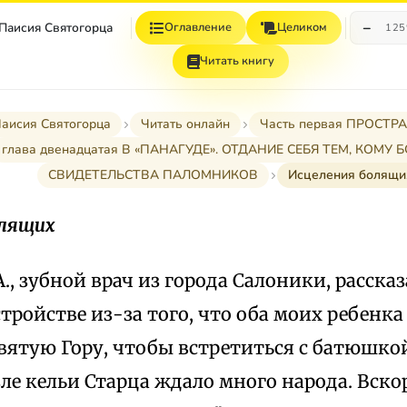
−
 Паисия Святогорца
Оглавление
Целиком
12
Читать книгу
Паисия Святогорца
Читать онлайн
Часть первая ПРОСТ
глава двенадцатая В «ПАНАГУДЕ». ОТДАНИЕ СЕБЯ ТЕМ, КОМУ
СВИДЕТЕЛЬСТВА ПАЛОМНИКОВ
Исцеления болящи
олящих
А., зубной врач из города Салоники, расска
тройстве из-за того, что оба моих ребенка
Святую Гору, чтобы встретиться с батюшк
ле кельи Старца ждало много народа. Вско