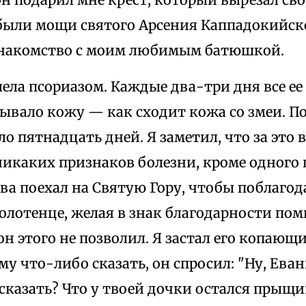
 были мощи святого Арсения Каппадокийско
знакомство с моим любимым батюшкой.
ела псориазом. Каждые два-три дня все ее 
сывало кожу — как сходит кожа со змеи. П
о пятнадцать дней. Я заметил, что за это в
никаких признаков болезни, кроме одного
ова поехал на Святую Гору, чтобы поблагод
полотенце, желая в знак благодарности пом
он этого не позволил. Я застал его копающи
ему что-либо сказать, он спросил: "Ну, Еван
сказать? Что у твоей дочки остался прыщи