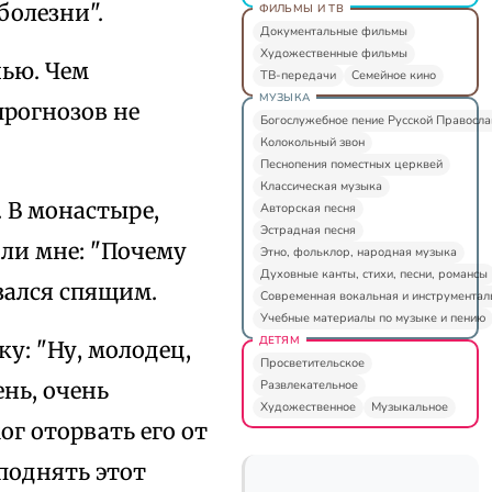
болезни".
ФИЛЬМЫ И ТВ
Документальные фильмы
Художественные фильмы
нью. Чем
ТВ-передачи
Семейное кино
МУЗЫКА
прогнозов не
Богослужебное пение Русской Правосл
Колокольный звон
Песнопения поместных церквей
Классическая музыка
. В монастыре,
Авторская песня
Эстрадная песня
или мне: "Почему
Этно, фольклор, народная музыка
Духовные канты, стихи, песни, романсы
зался спящим.
Современная вокальная и инструментал
Учебные материалы по музыке и пению
ДЕТЯМ
у: "Ну, молодец,
Просветительское
Развлекательное
нь, очень
Художественное
Музыкальное
ог оторвать его от
поднять этот