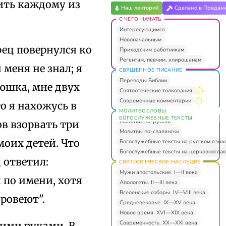
лить каждому из
Наш лекторий
Сделано в Предан
С ЧЕГО НАЧАТЬ
Интересующимся
Новоначальным
рец повернулся ко
Приходским работникам
Регентам, певчим, клирошанам
н меня не знал; я
СВЯЩЕННОЕ ПИСАНИЕ
Переводы Библии
тюшка, мне двух
Святоотеческие толкования
Современные комментарии
о я нахожусь в
МОЛИТВОСЛОВЫ.
БОГОСЛУЖЕБНЫЕ ТЕКСТЫ
Молитвы по-русски
ов взорвать три
Молитвы по-славянски
моих детей. Что
Богослужебные тексты на русском язык
Богослужебные тексты на церковнослав
 ответил:
СВЯТООТЕЧЕСКОЕ НАСЛЕДИЕ
Мужи апостольские. I—II века
 по имени, хотя
Апологеты. II—III века
Вселенские соборы. IV—VIII века
ровеют".
Средневековье. IX—XV века
Новое время. XVI—XIX века
Современность. XX—XXI века
оими руками. В