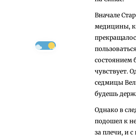
Вначале Стар
медицины, к
прекращалось
пользоваться
состоянием б
чувствует. О
седмицы Вели
будешь держ
Однако в сл
подошел к не
за плечи, и 