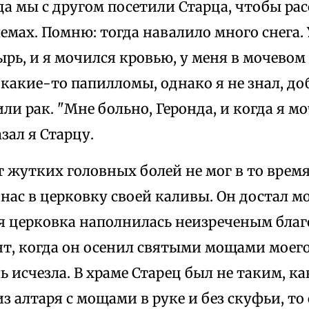
да мы с другом посетили Старца, чтобы рас
мах. Помню: тогда навалило много снега. 
рь, и я мочился кровью, у меня в мочевом
какие-то папилломы, однако я не знал, до
или рак. "Мне больно, Геронда, и когда я мо
зал я Старцу.
т жутких головных болей не мог в то время
 нас в церковку своей каливы. Он достал м
я церковка наполнилась неизреченым благ
т, когда он осенил святыми мощами моего 
ь исчезла. В храме Старец был не таким, ка
з алтаря с мощами в руке и без скуфьи, то