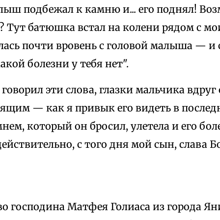
ыш подбежал к камню и... его поднял! Во
? Тут батюшка встал на колени рядом с м
лась почти вровень с головой малыша — и 
кой болезни у тебя нет".
 говорил эти слова, глазки мальчика вдруг
пящим — как я привык его видеть в послед
мнем, который он бросил, улетела и его бол
ействительно, с того дня мой сын, слава Бо
во господина Матфея Голиаса из города Ян