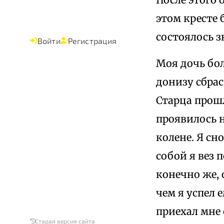
этом кресте
состоялось 
Войти
Регистрация
Моя дочь бол
донизу сбра
Старца прошл
проявилось 
колене. Я сн
собой я вез 
конечно же, 
чем я успел 
приехал мне 
Старая версия сайта