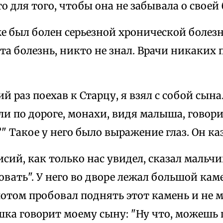
то для того, чтобы она не забывала о своей 
е был болен серьезной хронической болез
та болезнь, никто не знал. Врачи никаких 
ий раз поехав к Старцу, я взял с собой сына
и по дороге, монахи, видя малыша, говор
 Такое у него было выражение глаз. Он ка
ий, как только нас увидел, сказал мальчик
вать". У него во дворе лежал большой каме
отом пробовал поднять этот камень и не м
шка говорит моему сыну: "Ну что, можешь 