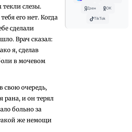
 текли слезы.
Дзен
OK
тебя его нет. Когда
TikTok
ебе сделали
шло. Врач сказал:
ко я, сделав
боли в мочевом
в свою очередь,
 рана, и он терял
тало больно за
 такой же немощи