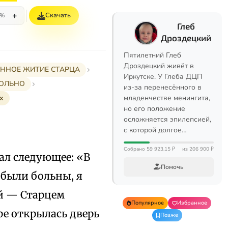
+
Скачать
5%
Глеб
Дроздецкий
Пятилетний Глеб
Дроздецкий живёт в
РАННОЕ ЖИТИЕ СТАРЦА
Иркутске. У Глеба ДЦП
 БОЛЬНО
из-за перенесённого в
х
младенчестве менингита,
но его положение
осложняется эпилепсией,
с которой долгое…
Собрано 59 923,15 ₽
из 206 900 ₽
зал следующее: «В
Помочь
 были больны, я
ой — Старцем
Популярное
Избранное
ре открылась дверь
Позже