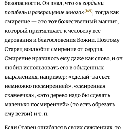
безопасности. Он знал, что
«в гордыни
[149]
погибель и развращение много»
,
тогда как
смирение — это тот божественный магнит,
который притягивает к человеку все
дарования и благословения Божии. Поэтому
Старец возлюбил смирение от сердца.
Смирение нравилось ему даже как слово, и он
любил использовать его в обыденных
выражениях, например: «сделай-ка свет
немножко посмиренней», «смиренная
скамеечка», «это дерево надо бы сделать
маленько посмиренней» (то есть обрезать
ему ветви) и т. п.
Если Старец ошибался в своих суждениях, то