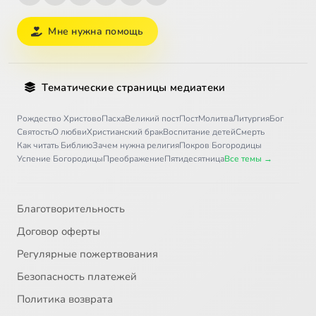
Мне нужна помощь
Тематические страницы медиатеки
Рождество Христово
Пасха
Великий пост
Пост
Молитва
Литургия
Бог
Святость
О любви
Христианский брак
Воспитание детей
Смерть
Как читать Библию
Зачем нужна религия
Покров Богородицы
Успение Богородицы
Преображение
Пятидесятница
Все темы →
Благотворительность
Договор оферты
Регулярные пожертвования
Безопасность платежей
Политика возврата