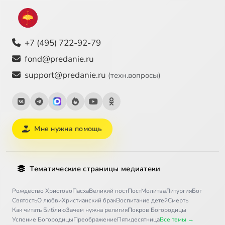
+7 (495) 722-92-79
fond@predanie.ru
support@predanie.ru
(техн.вопросы)
Мне нужна помощь
Тематические страницы медиатеки
Рождество Христово
Пасха
Великий пост
Пост
Молитва
Литургия
Бог
Святость
О любви
Христианский брак
Воспитание детей
Смерть
Как читать Библию
Зачем нужна религия
Покров Богородицы
Успение Богородицы
Преображение
Пятидесятница
Все темы →