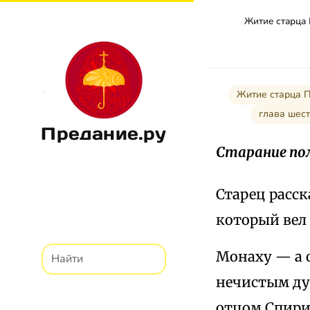
Житие старца
Житие старца 
глава ше
Предание.ру
Старание по
Старец расск
который вел
Монаху — а 
нечистым дух
отцом Спирид