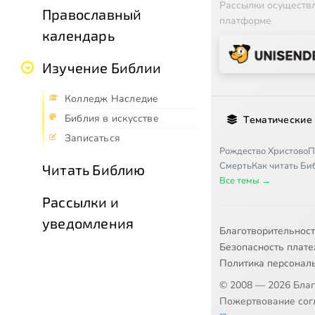
Рассылки осуществ
Православный
платформе
календарь
Изучение Библии
Колледж Наследие
Библия в искусстве
Тематические
Записаться
Рождество Христово
П
Смерть
Как читать Б
Читать Библию
Все темы →
Рассылки и
уведомления
Благотворительнос
Безопасность плат
Политика персонал
© 2008 — 2026 Бла
Пожертвование согл