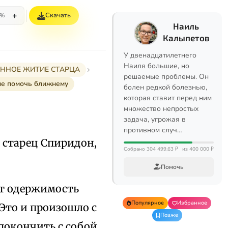
+
Скачать
5%
Наиль
Калыпетов
У двенадцатилетнего
Наиля большие, но
РАННОЕ ЖИТИЕ СТАРЦА
решаемые проблемы. Он
ие помочь ближнему
болен редкой болезнью,
которая ставит перед ним
множество непростых
задача, угрожая в
противном случ…
 старец Спиридон,
Собрано 304 499,63 ₽
из 400 000 ₽
Помочь
ет одержимость
Популярное
Избранное
 Это и произошло с
Позже
покончить с собой,