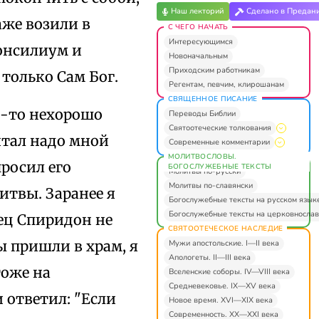
Наш лекторий
Сделано в Предан
аже возили в
С ЧЕГО НАЧАТЬ
Интересующимся
онсилиум и
Новоначальным
Приходским работникам
только Сам Бог.
Регентам, певчим, клирошанам
СВЯЩЕННОЕ ПИСАНИЕ
о-то нехорошо
Переводы Библии
Святоотеческие толкования
итал надо мной
Современные комментарии
МОЛИТВОСЛОВЫ.
росил его
БОГОСЛУЖЕБНЫЕ ТЕКСТЫ
Молитвы по-русски
Молитвы по-славянски
твы. Заранее я
Богослужебные тексты на русском язык
Богослужебные тексты на церковнослав
ец Спиридон не
СВЯТООТЕЧЕСКОЕ НАСЛЕДИЕ
ы пришли в храм, я
Мужи апостольские. I—II века
Апологеты. II—III века
тоже на
Вселенские соборы. IV—VIII века
Средневековье. IX—XV века
 ответил: "Если
Новое время. XVI—XIX века
Современность. XX—XXI века