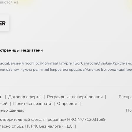
ляются на
 страницы медиатеки
асха
Великий пост
Пост
Молитва
Литургия
Бог
Святость
О любви
Христианс
иблию
Зачем нужна религия
Покров Богородицы
Успение Богородицы
Пре
ть
|
Договор оферты
|
Регулярные пожертвования
|
Распр
ежей
|
Политика возврата
|
О проекте
|
ьных данных
По
готворительный фонд «Предание» НКО №7712031589
асно ст.582 ГК РФ. Без налога (НДС)
|