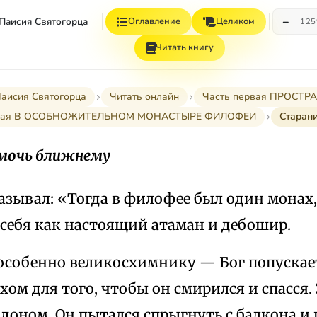
−
 Паисия Святогорца
Оглавление
Целиком
12
Читать книгу
Паисия Святогорца
Читать онлайн
Часть первая ПРОСТ
стая В ОСОБНОЖИТЕЛЬНОМ МОНАСТЫРЕ ФИЛОФЕИ
Старан
мочь ближнему
азывал: «Тогда в филофее был один монах,
 себя как настоящий атаман и дебошир.
особенно великосхимнику — Бог попуска
ом для того, чтобы он смирился и спасся.
оном. Он пытался спрыгнуть с балкона и 