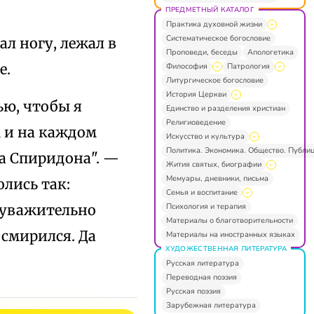
ПРЕДМЕТНЫЙ КАТАЛОГ
Практика духовной жизни
Систематическое богословие
л ногу, лежал в
Проповеди, беседы
Апологетика
е.
Философия
Патрология
Литургическое богословие
История Церкви
ью, чтобы я
Единство и разделения христиан
Религиоведение
м и на каждом
Искусство и культура
Политика. Экономика. Общество. Публи
ца Спиридона". —
Жития святых, биографии
Мемуары, дневники, письма
олись так:
Семья и воспитание
Психология и терапия
 уважительно
Материалы о благотворительности
 смирился. Да
Материалы на иностранных языках
ХУДОЖЕСТВЕННАЯ ЛИТЕРАТУРА
Русская литература
Переводная поэзия
Русская поэзия
Зарубежная литература