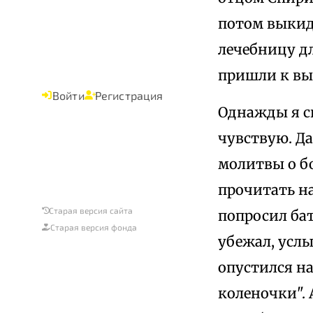
потом выкид
лечебницу д
пришли к вы
Войти
Регистрация
Однажды я ск
чувствую. Д
молитвы о б
прочитать н
Старая версия сайта
попросил ба
Старая версия фонда
убежал, услы
опустился на
коленочки". 