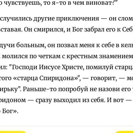
о чувствуешь, то я-то в чем виноват?"
 случились другие приключения — он слома
ставая. Он смирился, и Бог забрал его к Себ
учи больным, он позвал меня к себе в кел
Я молился по четкам с крестным знамение
ил: "Господи Иисусе Христе, помилуй стар
того «старца Спиридона»", — говорит, — м
ирьку". Раньше-то попробуй не назови его
идоном — сразу выходил из себя. И вот —
 Бог».