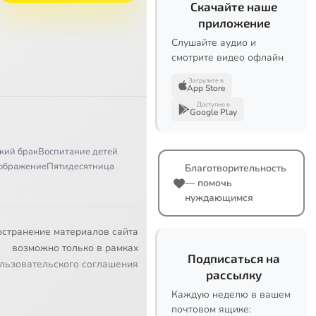
Скачайте наше
приложение
Слушайте аудио и
смотрите видео офлайн
Загрузите в
App Store
Доступно в
Google Play
кий брак
Воспитание детей
ображение
Пятидесятница
Благотворительность
— помочь
нуждающимся
остранение материалов сайта
возможно только в рамках
Подписаться на
льзовательского соглашения
рассылку
Каждую неделю в вашем
почтовом ящике: