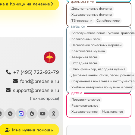
ФИЛЬМЫ И ТВ
ка в Коницу на лечение
Документальные фильмы
Художественные фильмы
ТВ-передачи
Семейное кино
МУЗЫКА
Богослужебное пение Русской Правосл
Колокольный звон
Песнопения поместных церквей
Классическая музыка
Авторская песня
Эстрадная песня
Этно, фольклор, народная музыка
+7 (495) 722-92-79
Духовные канты, стихи, песни, романсы
fond@predanie.ru
Современная вокальная и инструментал
Учебные материалы по музыке и пению
support@predanie.ru
ДЕТЯМ
(техн.вопросы)
Просветительское
Развлекательное
Художественное
Музыкальное
Мне нужна помощь