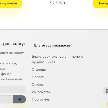
57 / 269
 шуточки»
Поезд
а рассылку:
Благотворительность
ашем почтовом
Благотворительность — помочь
нуждающимся
атериалов;
ных
О фонде
 фонда;
Новости
 по Евангелию.
Отчёты
Им помогли
Программы