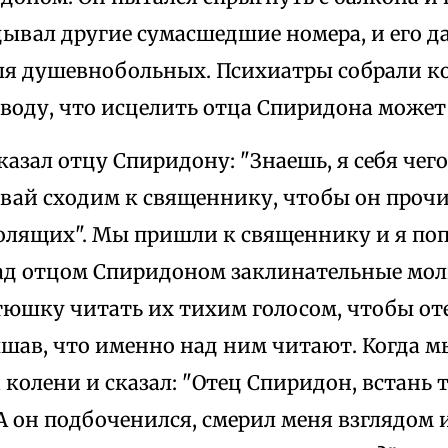
ывал другие сумасшедшие номера, и его д
ля душевнобольных. Психиатры собрали к
воду, что исцелить отца Спиридона может 
азал отцу Спиридону: "Знаешь, я себя чег
авай сходим к священнику, чтобы он проч
олящих". Мы пришли к священнику и я поп
ад отцом Спиридоном заклинательные моли
тюшку читать их тихим голосом, чтобы от
шав, что именно над ним читают. Когда м
 колени и сказал: "Отец Спиридон, встань 
А он подбоченился, смерил меня взглядом и