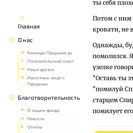
ты себя плох
Потом с ним
Главная
кровати, не в
О нас
Однажды, буд
Команда Предание.ру
помолился. 
Попечительский совет
узелке говор
Наши друзья
"Оставь ты э
Известные люди о
Предании
"помилуй Сп
Благотворительность
старцем Спир
помилует его
О нашем фонде
Новости
Отчёты