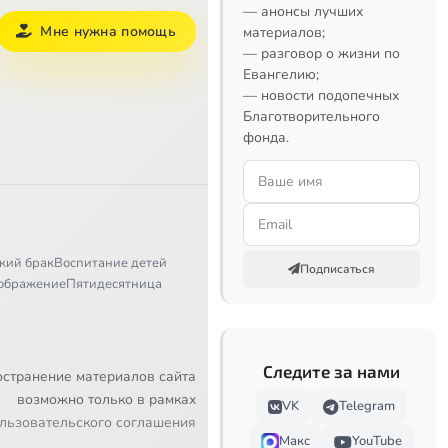
— анонсы лучших
Мне нужна помощь
материалов;
— разговор о жизни по
Евангелию;
— новости подопечных
Благотворительного
фонда.
кий брак
Воспитание детей
Подписаться
ображение
Пятидесятница
Следите за нами
остранение материалов сайта
возможно только в рамках
VK
Telegram
льзовательского соглашения
Макс
YouTube