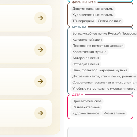
ФИЛЬМЫ И ТВ
Документальные фильмы
Художественные фильмы
ТВ-передачи
Семейное кино
МУЗЫКА
Богослужебное пение Русской Правосл
Колокольный звон
Песнопения поместных церквей
Классическая музыка
Авторская песня
Эстрадная песня
Этно, фольклор, народная музыка
Духовные канты, стихи, песни, романсы
Современная вокальная и инструментал
Учебные материалы по музыке и пению
ДЕТЯМ
Просветительское
Развлекательное
Художественное
Музыкальное