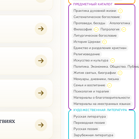
ПРЕДМЕТНЫЙ КАТАЛОГ
Практика духовной жизни
Систематическое богословие
Проповеди, беседы
Апологетика
Философия
Патрология
Литургическое богословие
История Церкви
Единство и разделения христиан
Религиоведение
Искусство и культура
Политика. Экономика. Общество. Публи
Жития святых, биографии
Мемуары, дневники, письма
Семья и воспитание
Психология и терапия
Материалы о благотворительности
Материалы на иностранных языках
ХУДОЖЕСТВЕННАЯ ЛИТЕРАТУРА
Русская литература
твиях
Переводная поэзия
Русская поэзия
Зарубежная литература