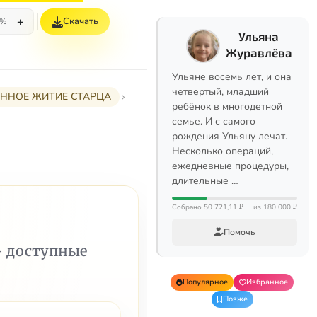
+
Скачать
5%
Ульяна
Журавлёва
Ульяне восемь лет, и она
четвертый, младший
РАННОЕ ЖИТИЕ СТАРЦА
ребёнок в многодетной
семье. И с самого
рождения Ульяну лечат.
Несколько операций,
ежедневные процедуры,
длительные …
Собрано 50 721,11 ₽
из 180 000 ₽
Помочь
— доступные
Популярное
Избранное
Позже