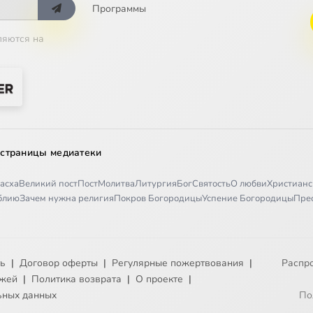
Программы
ляются на
 страницы медиатеки
асха
Великий пост
Пост
Молитва
Литургия
Бог
Святость
О любви
Христианс
иблию
Зачем нужна религия
Покров Богородицы
Успение Богородицы
Пре
ть
|
Договор оферты
|
Регулярные пожертвования
|
Распр
ежей
|
Политика возврата
|
О проекте
|
ьных данных
По