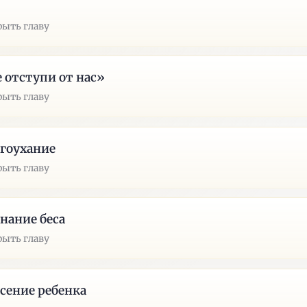
рыть главу
 отступи от нас»
рыть главу
гоухание
рыть главу
нание беса
рыть главу
сение ребенка