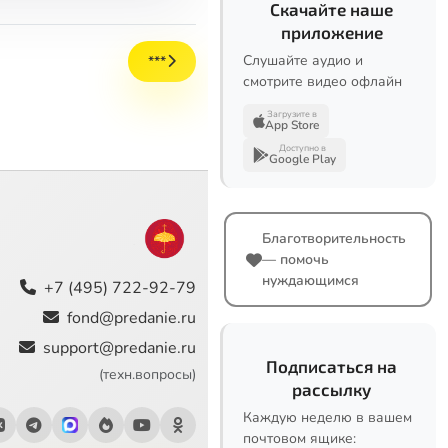
Скачайте наше
приложение
Слушайте аудио и
***
смотрите видео офлайн
Загрузите в
App Store
Доступно в
Google Play
Благотворительность
— помочь
нуждающимся
+7 (495) 722-92-79
fond@predanie.ru
support@predanie.ru
Подписаться на
(техн.вопросы)
рассылку
Каждую неделю в вашем
почтовом ящике: