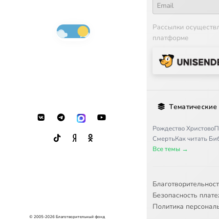
Рассылки осуществ
платформе
Тематические
Рождество Христово
П
Смерть
Как читать Б
Все темы →
Благотворительнос
Безопасность плат
Политика персонал
© 2005-2026 Благотворительный фонд