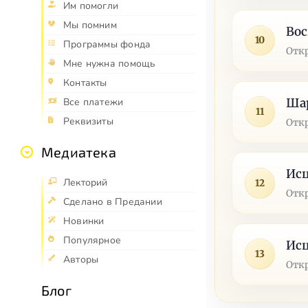
Им помогли
Мы помним
Вос
10
Программы фонда
Отк
Мне нужна помощь
Контакты
Шар
Все платежи
11
Реквизиты
Отк
Медиатека
Исц
Лекторий
12
Отк
Сделано в Предании
Новинки
Популярное
Исц
13
Авторы
Отк
Блог