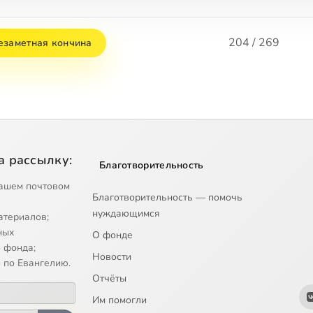
204 / 269
езаметная кончина
а рассылку:
Благотворительность
ашем почтовом
Благотворительность — помочь
нуждающимся
атериалов;
ных
О фонде
 фонда;
Новости
 по Евангелию.
Отчёты
Им помогли