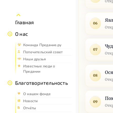
Отк
Явл
Главная
06
Отк
О нас
Команда Предание.ру
Чуд
07
Попечительский совет
Отк
Наши друзья
Известные люди о
Предании
Ося
08
Отк
Благотворительность
О нашем фонде
По
Новости
09
Отк
Отчёты