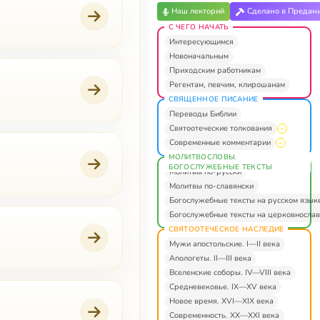
Наш лекторий
Сделано в Предан
С ЧЕГО НАЧАТЬ
Интересующимся
Новоначальным
Приходским работникам
Регентам, певчим, клирошанам
СВЯЩЕННОЕ ПИСАНИЕ
Переводы Библии
Святоотеческие толкования
Современные комментарии
МОЛИТВОСЛОВЫ.
БОГОСЛУЖЕБНЫЕ ТЕКСТЫ
Молитвы по-русски
Молитвы по-славянски
Богослужебные тексты на русском язык
Богослужебные тексты на церковнослав
СВЯТООТЕЧЕСКОЕ НАСЛЕДИЕ
Мужи апостольские. I—II века
Апологеты. II—III века
Вселенские соборы. IV—VIII века
Средневековье. IX—XV века
Новое время. XVI—XIX века
Современность. XX—XXI века