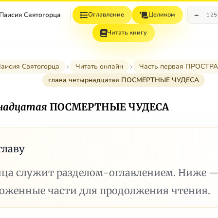
−
 Паисия Святогорца
Оглавление
Целиком
12
Читать книгу
Паисия Святогорца
Читать онлайн
Часть первая ПРОСТ
глава четырнадцатая ПОСМЕРТНЫЕ ЧУДЕСА
надцатая
ПОСМЕРТНЫЕ ЧУДЕСА
главу
ица служит разделом-оглавлением. Ниже 
ложенные части для продолжения чтения.