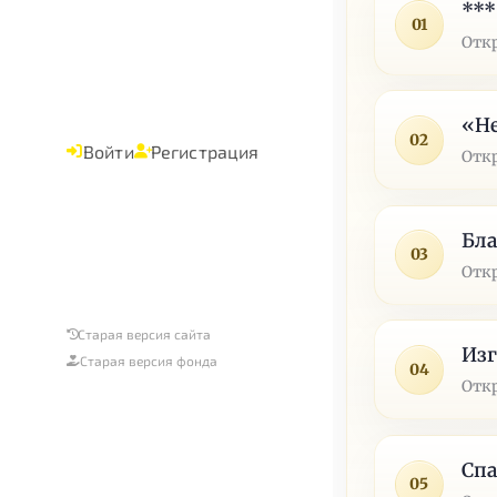
***
01
Отк
«Не
02
Войти
Регистрация
Отк
Бла
03
Отк
Старая версия сайта
Изг
Старая версия фонда
04
Отк
Спа
05