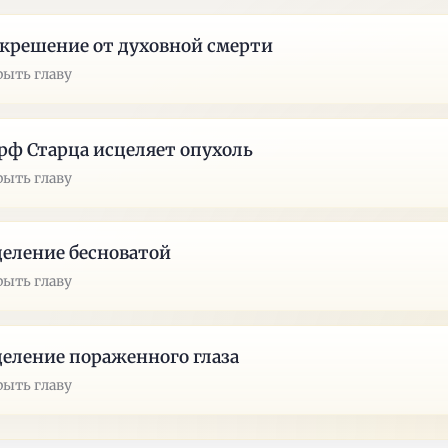
крешение от духовной смерти
рыть главу
ф Старца исцеляет опухоль
рыть главу
еление бесноватой
рыть главу
еление пораженного глаза
рыть главу