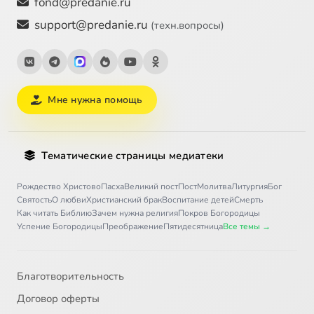
fond@predanie.ru
support@predanie.ru
(техн.вопросы)
Мне нужна помощь
Тематические страницы медиатеки
Рождество Христово
Пасха
Великий пост
Пост
Молитва
Литургия
Бог
Святость
О любви
Христианский брак
Воспитание детей
Смерть
Как читать Библию
Зачем нужна религия
Покров Богородицы
Успение Богородицы
Преображение
Пятидесятница
Все темы →
Благотворительность
Договор оферты