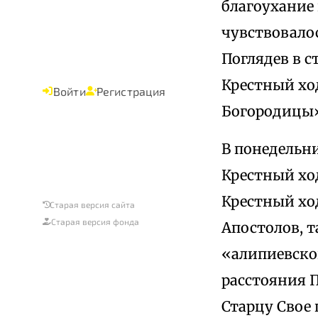
благоухание 
чувствовалос
Поглядев в с
Крестный ход
Войти
Регистрация
Богородицы
В понедельн
Крестный хо
Крестный хо
Старая версия сайта
Старая версия фонда
Апостолов, 
«алипиевско
расстояния П
Старцу Свое 