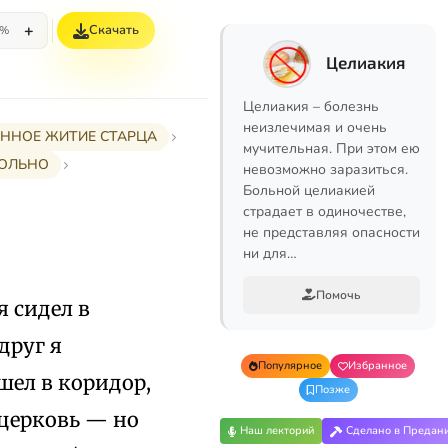
+
Скачать
5%
Целиакия
Целиакия – болезнь
неизлечимая и очень
РАННОЕ ЖИТИЕ СТАРЦА
мучительная. При этом ею
 БОЛЬНО
невозможно заразиться.
Больной целиакией
страдает в одиночестве,
не представляя опасности
ни для…
Помочь
я сидел в
друг я
Популярное
Избранное
шел в коридор,
Позже
 церковь — но
Наш лекторий
Сделано в Предан