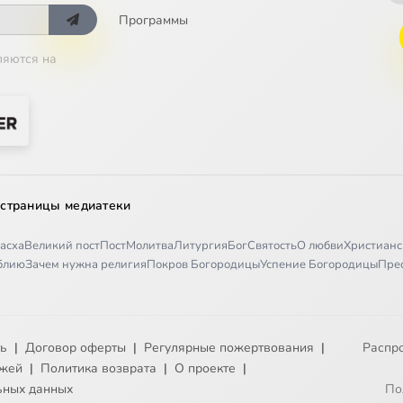
Программы
ляются на
 страницы медиатеки
асха
Великий пост
Пост
Молитва
Литургия
Бог
Святость
О любви
Христианс
иблию
Зачем нужна религия
Покров Богородицы
Успение Богородицы
Пре
ть
|
Договор оферты
|
Регулярные пожертвования
|
Распр
ежей
|
Политика возврата
|
О проекте
|
ьных данных
По