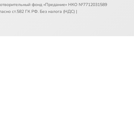
готворительный фонд «Предание» НКО №7712031589
асно ст.582 ГК РФ. Без налога (НДС)
|