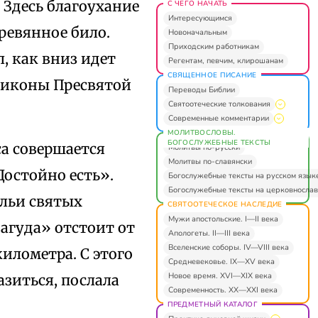
 Здесь благоухание
С ЧЕГО НАЧАТЬ
Интересующимся
еревянное било.
Новоначальным
Приходским работникам
, как вниз идет
Регентам, певчим, клирошанам
СВЯЩЕННОЕ ПИСАНИЕ
т иконы Пресвятой
Переводы Библии
Святоотеческие толкования
Современные комментарии
МОЛИТВОСЛОВЫ.
БОГОСЛУЖЕБНЫЕ ТЕКСТЫ
а совершается
Молитвы по-русски
Молитвы по-славянски
остойно есть».
Богослужебные тексты на русском язык
Богослужебные тексты на церковнослав
ельи святых
СВЯТООТЕЧЕСКОЕ НАСЛЕДИЕ
Мужи апостольские. I—II века
агуда» отстоит от
Апологеты. II—III века
Вселенские соборы. IV—VIII века
илометра. С этого
Средневековье. IX—XV века
Новое время. XVI—XIX века
зиться, послала
Современность. XX—XXI века
ПРЕДМЕТНЫЙ КАТАЛОГ