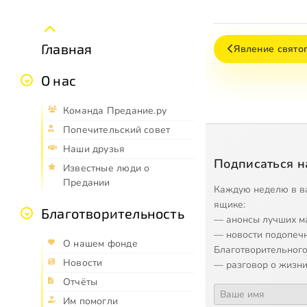
Главная
Явление свято
О нас
Команда Предание.ру
Попечительский совет
Наши друзья
Подписаться н
Известные люди о
Предании
Каждую неделю в в
ящике:
Благотворительность
— анонсы лучших м
— новости подопеч
О нашем фонде
Благотворительного
Новости
— разговор о жизни
Отчёты
Им помогли