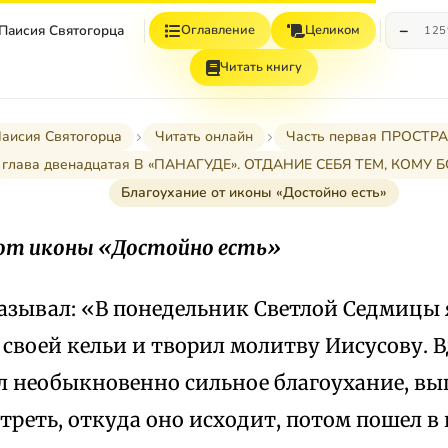
−
 Паисия Святогорца
Оглавление
Целиком
12
Читать книгу
Паисия Святогорца
Читать онлайн
Часть первая ПРОСТ
глава двенадцатая В «ПАНАГУДЕ». ОТДАНИЕ СЕБЯ ТЕМ, КОМУ
Благоухание от иконы «Достойно есть»
 от иконы «Достойно есть»
азывал: «В понедельник Светлой Седмицы 
своей кельи и творил молитву Иисусову. В
л необыкновенно сильное благоухание, вы
реть, откуда оно исходит, потом пошел в