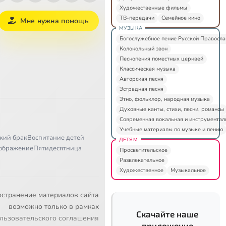
Художественные фильмы
ТВ-передачи
Семейное кино
Мне нужна помощь
МУЗЫКА
Богослужебное пение Русской Правосл
Колокольный звон
Песнопения поместных церквей
Классическая музыка
Авторская песня
Эстрадная песня
Этно, фольклор, народная музыка
Духовные канты, стихи, песни, романсы
Современная вокальная и инструментал
Учебные материалы по музыке и пению
кий брак
Воспитание детей
ДЕТЯМ
ображение
Пятидесятница
Просветительское
Развлекательное
Художественное
Музыкальное
остранение материалов сайта
возможно только в рамках
Скачайте наше
льзовательского соглашения
приложение