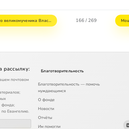
166 / 269
го великомученика Влас…
Мощ
а рассылку:
Благотворительность
ашем почтовом
Благотворительность — помочь
нуждающимся
атериалов;
ных
О фонде
 фонда;
Новости
 по Евангелию.
Отчёты
Им помогли