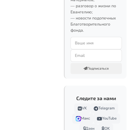
— разговор о жизни по
Евангелию;
— новости подопечных
Благотворительного
фонда.
Подписаться
Следите за нами
VK
Telegram
Макс
YouTube
Дзен
OK