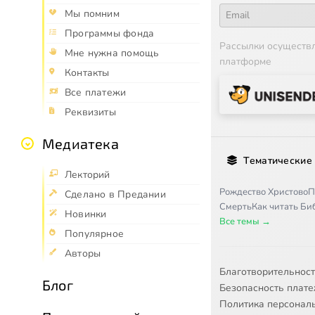
Мы помним
Программы фонда
Рассылки осуществ
Мне нужна помощь
платформе
Контакты
Все платежи
Реквизиты
Медиатека
Тематические
Лекторий
Рождество Христово
П
Сделано в Предании
Смерть
Как читать Б
Новинки
Все темы →
Популярное
Авторы
Благотворительнос
Блог
Безопасность плат
Политика персонал