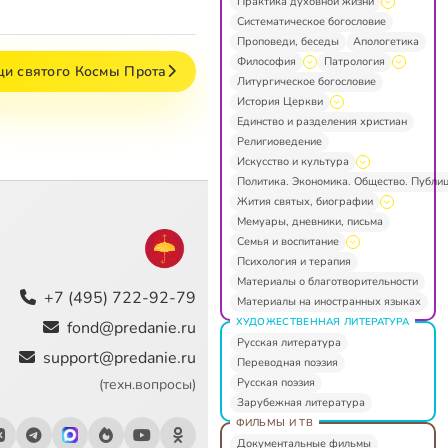
Практика духовной жизни
Систематическое богословие
Проповеди, беседы
Апологетика
Философия
Патрология
и святого Космы Прота
Литургическое богословие
История Церкви
Единство и разделения христиан
Религиоведение
Искусство и культура
Политика. Экономика. Общество. Публи
Жития святых, биографии
Мемуары, дневники, письма
Семья и воспитание
Психология и терапия
Материалы о благотворительности
+7 (495) 722-92-79
Материалы на иностранных языках
ХУДОЖЕСТВЕННАЯ ЛИТЕРАТУРА
fond@predanie.ru
Русская литература
support@predanie.ru
Переводная поэзия
Русская поэзия
(техн.вопросы)
Зарубежная литература
ФИЛЬМЫ И ТВ
Документальные фильмы