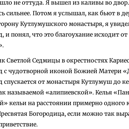
шло не оттуда. Я вышел из каливы во двор.
ь сильнее. Потом я услышал, как бьют в д
торону Кутлумушского монастыря, я увидел
, и понял, что это благоухание исходит о
».
ик Светлой Седмицы в окрестностях Кариес
д с чудотворной иконой Божией Матери «Д
д спускается от монастыря Кутлумуш до к
так называемой «алипиевской». Келья «Пан
й» кельи на расстоянии примерно одного к
ресвятая Богородица, если можно так выра
приветствие.