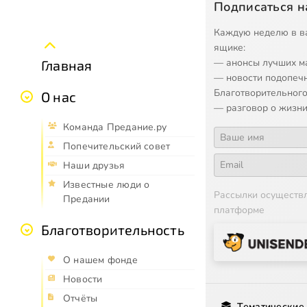
Подписаться н
Каждую неделю в в
ящике:
— анонсы лучших м
Главная
— новости подопеч
Благотворительного
О нас
— разговор о жизни
Команда Предание.ру
Попечительский совет
Наши друзья
Известные люди о
Рассылки осуществ
Предании
платформе
Благотворительность
О нашем фонде
Новости
Отчёты
Тематические