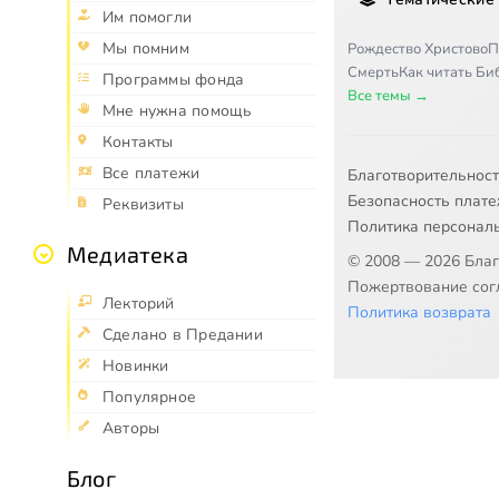
Им помогли
Мы помним
Рождество Христово
П
Смерть
Как читать Б
Программы фонда
Все темы →
Мне нужна помощь
Контакты
Все платежи
Благотворительнос
Безопасность плат
Реквизиты
Политика персонал
Медиатека
© 2008 — 2026 Бла
Пожертвование согл
Лекторий
Политика возврата
Сделано в Предании
Новинки
Популярное
Авторы
Блог