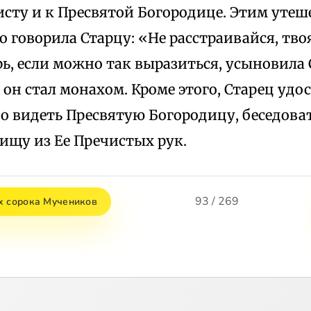
исту и к Пресвятой Богородице. Этим уте
 говорила Старцу: «Не расстраивайся, тво
, если можно так выразиться, усыновила С
 он стал монахом. Кроме этого, Старец удо
 видеть Пресвятую Богородицу, беседоват
ищу из Ее Пречистых рук.
93 / 269
х сорока Мучеников