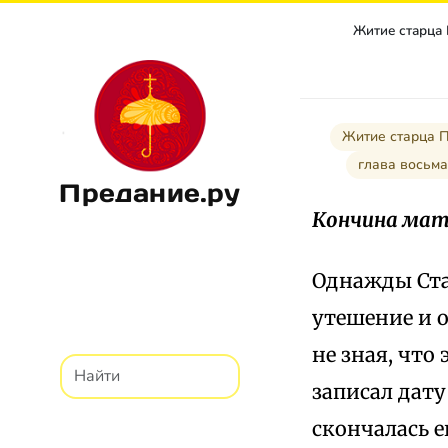
Житие старца
Житие старца 
глава вось
Предание.ру
Кончина мат
Однажды Ста
утешение и 
не зная, что
записал дату
скончалась е