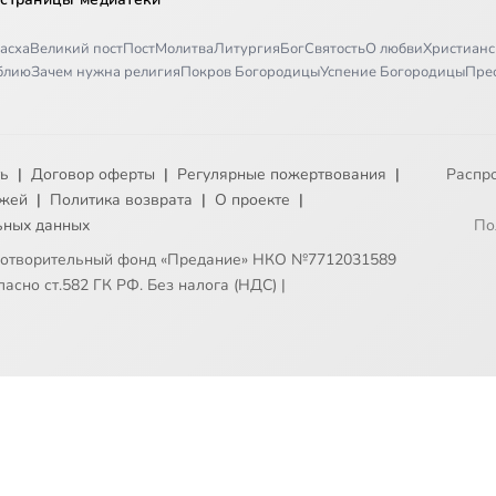
асха
Великий пост
Пост
Молитва
Литургия
Бог
Святость
О любви
Христианс
иблию
Зачем нужна религия
Покров Богородицы
Успение Богородицы
Пре
ть
|
Договор оферты
|
Регулярные пожертвования
|
Распр
ежей
|
Политика возврата
|
О проекте
|
ьных данных
По
готворительный фонд «Предание» НКО №7712031589
асно ст.582 ГК РФ. Без налога (НДС)
|