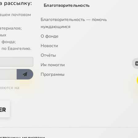
а рассылку:
Благотворительность
ашем почтовом
Благотворительность — помочь
нуждающимся
атериалов;
ных
О фонде
 фонда;
Новости
 по Евангелию.
Отчёты
Им помогли
Программы
ляются на
 страницы медиатеки