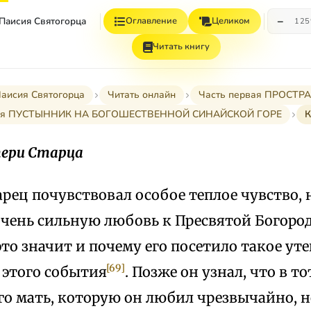
−
 Паисия Святогорца
Оглавление
Целиком
12
Читать книгу
Паисия Святогорца
Читать онлайн
Часть первая ПРОСТ
мая ПУСТЫННИК НА БОГОШЕСТВЕННОЙ СИНАЙСКОЙ ГОРЕ
К
ери Старца
рец почувствовал особое теплое чувство,
очень сильную любовь к Пресвятой Богород
 это значит и почему его посетило такое ут
[69]
 этого события
. Позже он узнал, что в т
го мать, которую он любил чрезвычайно, н