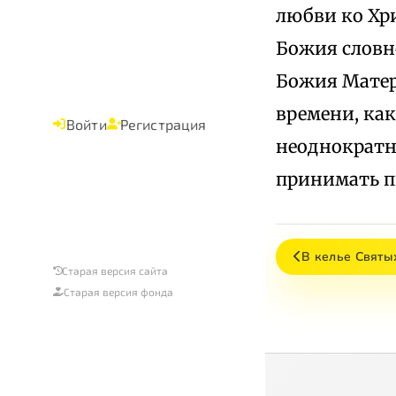
любви ко Хр
Божия словно
Божия Матерь
времени, как
Войти
Регистрация
неоднократно
принимать п
В келье Святы
Старая версия сайта
Старая версия фонда