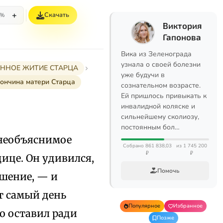
+
Скачать
5%
Виктория
Гапонова
Вика из Зеленограда
узнала о своей болезни
РАННОЕ ЖИТИЕ СТАРЦА
уже будучи в
ончина матери Старца
сознательном возрасте.
Ей пришлось привыкать к
инвалидной коляске и
сильнейшему сколиозу,
постоянным бол…
 необъяснимое
Собрано 861 838,03
из 1 745 200
₽
₽
ице. Он удивился,
Помочь
ешение, — и
от самый день
Популярное
Избранное
о оставил ради
Позже