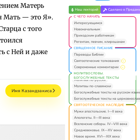
шением Матерь
Наш лекторий
Сделано в Предан
я Мать — это Я».
С ЧЕГО НАЧАТЬ
Интересующимся
тарца с того
Новоначальным
Приходским работникам
стоился
Регентам, певчим, клирошанам
СВЯЩЕННОЕ ПИСАНИЕ
ь с Ней и даже
Переводы Библии
Святоотеческие толкования
Современные комментарии
МОЛИТВОСЛОВЫ.
БОГОСЛУЖЕБНЫЕ ТЕКСТЫ
Молитвы по-русски
Молитвы по-славянски
Имя Казандзакиса
Богослужебные тексты на русском язык
Богослужебные тексты на церковнослав
СВЯТООТЕЧЕСКОЕ НАСЛЕДИЕ
Мужи апостольские. I—II века
Апологеты. II—III века
Вселенские соборы. IV—VIII века
Средневековье. IX—XV века
Новое время. XVI—XIX века