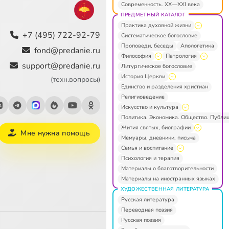
Современность. XX—XXI века
ПРЕДМЕТНЫЙ КАТАЛОГ
Практика духовной жизни
+7 (495) 722-92-79
Систематическое богословие
Проповеди, беседы
Апологетика
fond@predanie.ru
Философия
Патрология
support@predanie.ru
Литургическое богословие
История Церкви
(техн.вопросы)
Единство и разделения христиан
Религиоведение
Искусство и культура
Политика. Экономика. Общество. Публи
Жития святых, биографии
Мне нужна помощь
Мемуары, дневники, письма
Семья и воспитание
Психология и терапия
Материалы о благотворительности
Материалы на иностранных языках
ХУДОЖЕСТВЕННАЯ ЛИТЕРАТУРА
Русская литература
Переводная поэзия
Русская поэзия