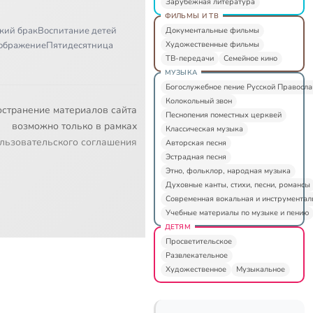
Зарубежная литература
ФИЛЬМЫ И ТВ
кий брак
Воспитание детей
Документальные фильмы
Художественные фильмы
ображение
Пятидесятница
ТВ-передачи
Семейное кино
МУЗЫКА
Богослужебное пение Русской Правосл
Колокольный звон
остранение материалов сайта
Песнопения поместных церквей
возможно только в рамках
Классическая музыка
льзовательского соглашения
Авторская песня
Эстрадная песня
Этно, фольклор, народная музыка
Духовные канты, стихи, песни, романсы
Современная вокальная и инструментал
Учебные материалы по музыке и пению
ДЕТЯМ
Просветительское
Развлекательное
Художественное
Музыкальное