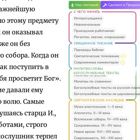
Наш лекторий
Сделано в Предан
иважнейшую
С ЧЕГО НАЧАТЬ
Интересующимся
о этому предмету
Новоначальным
 он оказывал
Приходским работникам
Регентам, певчим, клирошанам
же он без
СВЯЩЕННОЕ ПИСАНИЕ
Переводы Библии
 собора. Когда он
Святоотеческие толкования
Современные комментарии
как поступить в
МОЛИТВОСЛОВЫ.
БОГОСЛУЖЕБНЫЕ ТЕКСТЫ
Молитвы по-русски
ебя просветит Бог».
Молитвы по-славянски
Богослужебные тексты на русском язык
ие давали ему
Богослужебные тексты на церковнослав
ю волю. Самые
СВЯТООТЕЧЕСКОЕ НАСЛЕДИЕ
Мужи апостольские. I—II века
ушаясь старца И.,
Апологеты. II—III века
Вселенские соборы. IV—VIII века
ботами, строго
Средневековье. IX—XV века
Новое время. XVI—XIX века
 послушник терпел
Современность. XX—XXI века