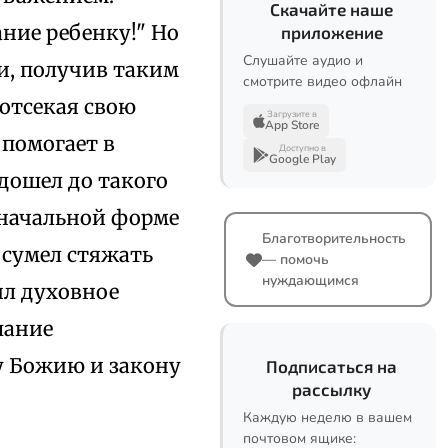
Скачайте наше
ние ребенку!" Но
приложение
Слушайте аудио и
и, получив таким
смотрите видео офлайн
 отсекая свою
Загрузите в
App Store
 помогает в
Доступно в
Google Play
дошел до такого
 начальной форме
Благотворительность
 сумел стяжать
— помочь
нуждающимся
ил духовное
шание
у Божию и закону
Подписаться на
рассылку
Каждую неделю в вашем
почтовом ящике: