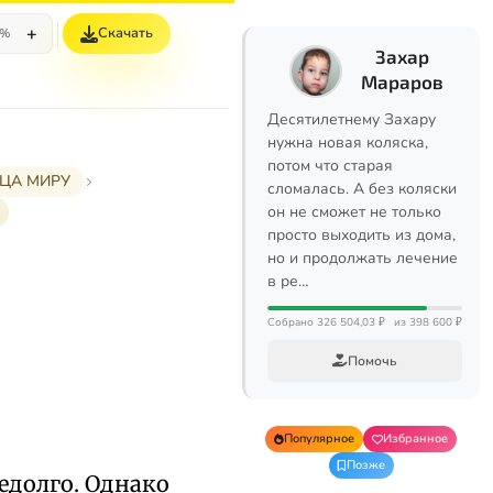
+
Скачать
5%
Захар
Мараров
Десятилетнему Захару
нужна новая коляска,
потом что старая
РЦА МИРУ
сломалась. А без коляски
он не сможет не только
просто выходить из дома,
но и продолжать лечение
в ре…
Собрано 326 504,03 ₽
из 398 600 ₽
Помочь
Популярное
Избранное
Позже
долго. Однако