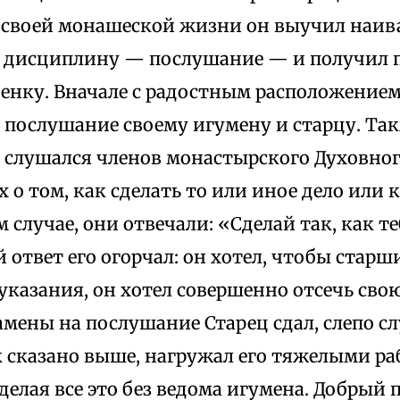
е своей монашеской жизни он выучил на
дисциплину — послушание — и получил п
енку. Вначале с радостным расположением
послушание своему игумену и старцу. Так
 слушался членов монастырского Духовного
 о том, как сделать то или иное дело или 
 случае, они отвечали: «Сделай так, как т
 ответ его огорчал: он хотел, чтобы старш
казания, он хотел совершенно отсечь сво
мены на послушание Старец сдал, слепо сл
 сказано выше, нагружал его тяжелыми ра
 делая все это без ведома игумена. Добрый