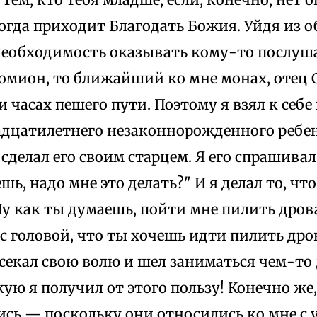
огда приходит Благодать Божия. Уйдя из 
необходимость оказывать кому-то послуша
томион, то ближайший ко мне монах, отец 
и часах пешего пути. Поэтому я взял к себ
адцатилетнего незаконнорожденного ребенк
 сделал его своим старцем. Я его спрашивал:
шь, надо мне это делать?" И я делал то, что
у как ты думаешь, пойти мне пилить дрова
 с головой, что ты хочешь идти пилить дро
тсекал свою волю и шел заниматься чем-то
кую я получил от этого пользу! Конечно же,
ись — поскольку они относились ко мне с