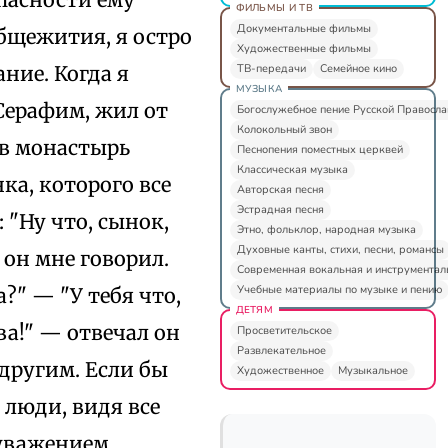
ФИЛЬМЫ И ТВ
Документальные фильмы
общежития, я остро
Художественные фильмы
ТВ-передачи
Семейное кино
ние. Когда я
МУЗЫКА
Серафим, жил от
Богослужебное пение Русской Правосл
Колокольный звон
е в монастырь
Песнопения поместных церквей
Классическая музыка
а, которого все
Авторская песня
Эстрадная песня
 "Ну что, сынок,
Этно, фольклор, народная музыка
Духовные канты, стихи, песни, романсы
 он мне говорил.
Современная вокальная и инструментал
Учебные материалы по музыке и пению
?" — "У тебя что,
ДЕТЯМ
ва!" — отвечал он
Просветительское
Развлекательное
 другим. Если бы
Художественное
Музыкальное
 люди, видя все
 уважением.