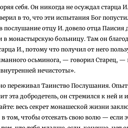
коряя себя. Он никогда не осуждал старца И
верил в то, что эти испытания Бог попустил 
 послушание отцу И. довело отца Паисия 
и в монастырскую больницу. Там он благод
тарца И., потому что получил от него польз
йманного осьминога, — говорил Старец, — 
й внутренней нечистоты».
но переживал Таинство Послушания. Опытн
ит эта добродетель, он стремился к ней и и
айте: весь секрет монашеской жизни закл
в том, чтобы отсекать свою волю — если э
 тем, кто тебя младше, если, конечно, нет 