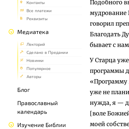
Подобного в
Контакты
Все платежи
мудрование 
Реквизиты
говорил пре
Медиатека
Благодать Ду
бывает с нам
Лекторий
Сделано в Предании
У Старца уже
Новинки
Популярное
программы де
Авторы
«Программу м
Блог
уже не плани
нужда, я — 
Православный
календарь
[воле Божией
моей собств
Изучение Библии