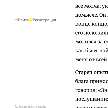
все молча, у
помысле. Он 
Войти
Регистрация
конце концов
его положил
молился за с
как бьют по
меня от все
Старец опыт
блага принос
говорил: «Зн
послушании: 
даже и перед
Старая версия сайта