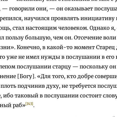
, — говорили они, — он оказывает послуша
крепился, научился проявлять инициативу 
щь, стал настоящим человеком. Однако я,
л пользу большую, чем он. Отсечение воли
зни». Конечно, в какой-то момент Старец 
что уже не имел нужды в послушании в его
 слепом послушании старцу — поскольку он
ение [Богу]. «Для того, кто добре соверш
 плоть подчинив духу, не требуется послу
е, ибо таковый в послушании состоит слов
[143]
рный раб»
.