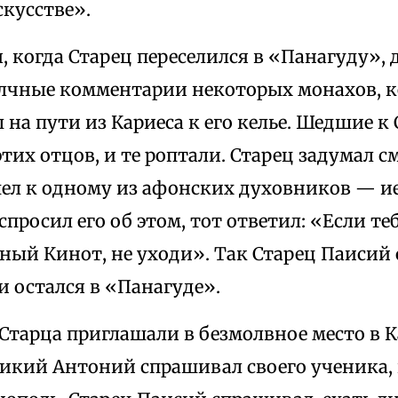
кусстве».
, когда Старец переселился в «Панагуду», 
лчные комментарии некоторых монахов, к
на пути из Кариеса к его келье. Шедшие к
тих отцов, и те роптали. Старец задумал с
шел к одному из афонских духовников — и
просил его об этом, тот ответил: «Если те
ный Кинот, не уходи». Так Старец Паисий 
 остался в «Панагуде».
 Старца приглашали в безмолвное место в 
ликий Антоний спрашивал своего ученика, 