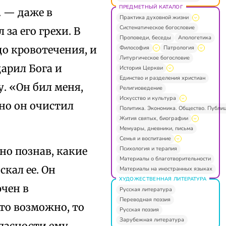
ПРЕДМЕТНЫЙ КАТАЛОГ
. — даже в
Практика духовной жизни
Систематическое богословие
за его грехи. В
Проповеди, беседы
Апологетика
до кровотечения, и
Философия
Патрология
Литургическое богословие
арил Бога и
История Церкви
Единство и разделения христиан
у. «Он бил меня,
Религиоведение
Искусство и культура
но он очистил
Политика. Экономика. Общество. Публи
Жития святых, биографии
Мемуары, дневники, письма
Семья и воспитание
Психология и терапия
о познав, какие
Материалы о благотворительности
скал ее. Он
Материалы на иностранных языках
ХУДОЖЕСТВЕННАЯ ЛИТЕРАТУРА
ючен в
Русская литература
Переводная поэзия
то возможно, то
Русская поэзия
Зарубежная литература
опасности ему