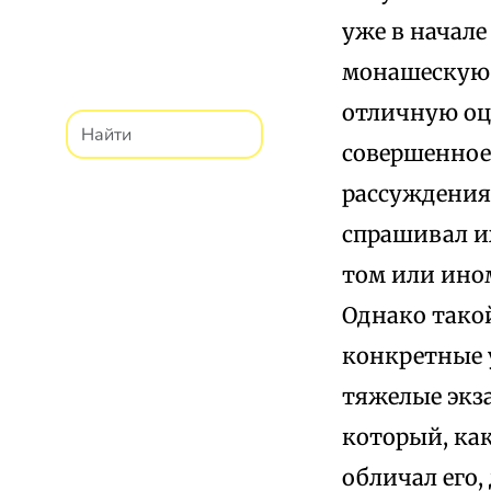
уже в начал
монашескую 
отличную оц
совершенное 
рассуждения
спрашивал их
том или ином
Однако такой
конкретные у
тяжелые экза
который, как
обличал его,