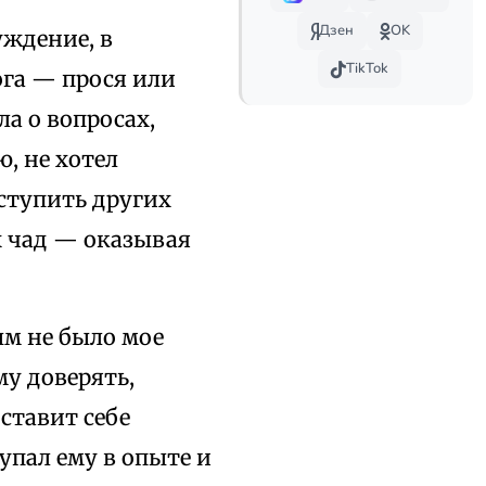
Дзен
OK
уждение, в
TikTok
ога — прося или
ла о вопросах,
, не хотел
оступить других
х чад — оказывая
ым не было мое
му доверять,
 ставит себе
тупал ему в опыте и