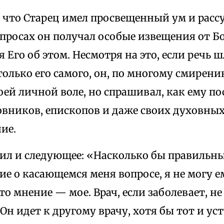
 что Старец имел просвещенный ум и расс
просах он получал особые извещения от Б
я Его об этом. Несмотря на это, если речь ш
олько его самого, он, по многому смирению
оей личной воле, но спрашивал, как ему п
ховников, епископов и даже своих духовны
ие.
рил и следующее: «Насколько бы правильн
е о касающемся меня вопросе, я не могу е
то мнение — мое. Врач, если заболевает, не
 Он идет к другому врачу, хотя бы тот и ус