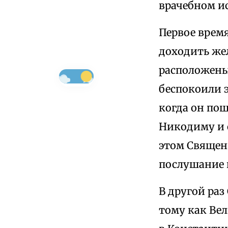
врачебном ис
Первое время
доходить же
расположены 
беспокоили э
когда он по
Никодиму и с
этом Священ
послушание и
В другой раз
тому как Ве