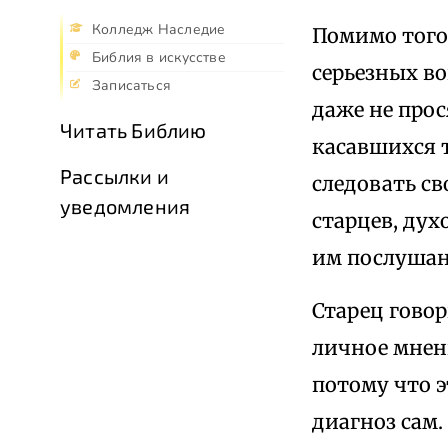
Колледж Наследие
Помимо того
Библия в искусстве
серьезных во
Записаться
даже не прос
Читать Библию
касавшихся т
Рассылки и
следовать св
уведомления
старцев, ду
им послушан
Старец гово
личное мнени
потому что э
диагноз сам.