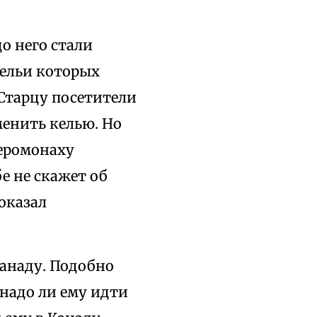
до него стали
ельи которых
 Старцу посетители
менить келью. Но
еромонаху
бе не скажет об
оказал
Канаду. Подобно
надо ли ему идти