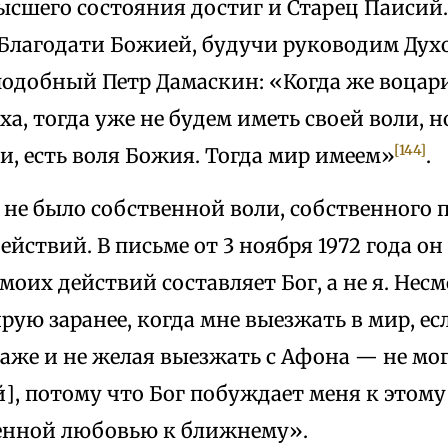
ысшего состояния достиг и Старец Паисий.
Благодати Божией, будучи руководим Дух
подобный Петр Дамаскин: «Когда же воцари
ха, тогда уже не будем иметь своей воли, н
[144]
и, есть воля Божия. Тогда мир имеем»
.
 не было собственной воли, собственного 
йствий. В письме от 3 ноября 1972 года он
оих действий составляет Бог, а не я. Несм
рую заранее, когда мне выезжать в мир, ес
даже и не желая выезжать с Афона — не мо
], потому что Бог побуждает меня к этом
енной любовью к ближнему».