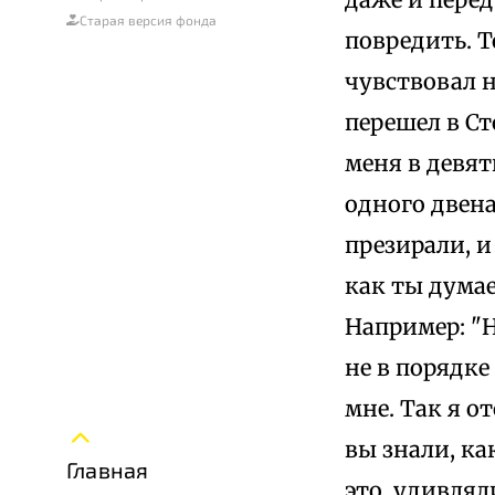
Старая версия фонда
повредить. Т
чувствовал 
перешел в С
меня в девят
одного двен
презирали, и
как ты думае
Например: "Н
не в порядке
мне. Так я о
вы знали, ка
Главная
это, удивлял