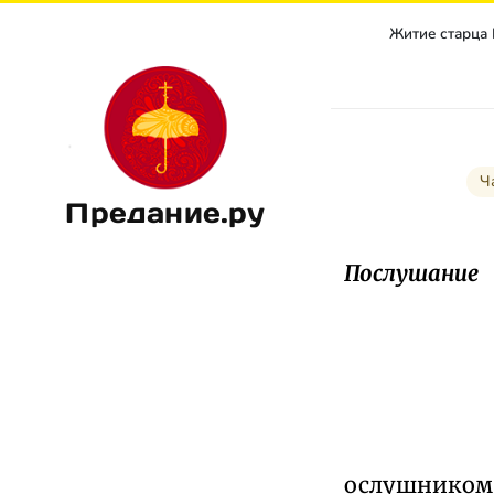
Житие старца
Ч
Предание.ру
Послушание
ослушником 