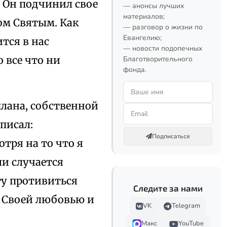
 Он подчинил свое
— анонсы лучших
материалов;
ом Святым. Как
— разговор о жизни по
Евангелию;
тся в нас
— новости подопечных
о все что ни
Благотворительного
фонда.
плана, собственной
 писал:
Подписаться
отря на то что я
ли случается
гу противиться
Следите за нами
у Своей любовью и
VK
Telegram
Макс
YouTube