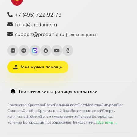
+7 (495) 722-92-79
fond@predanie.ru
support@predanie.ru
(техн.вопросы)
Мне нужна помощь
Тематические страницы медиатеки
Рождество Христово
Пасха
Великий пост
Пост
Молитва
Литургия
Бог
Святость
О любви
Христианский брак
Воспитание детей
Смерть
Как читать Библию
Зачем нужна религия
Покров Богородицы
Успение Богородицы
Преображение
Пятидесятница
Все темы →