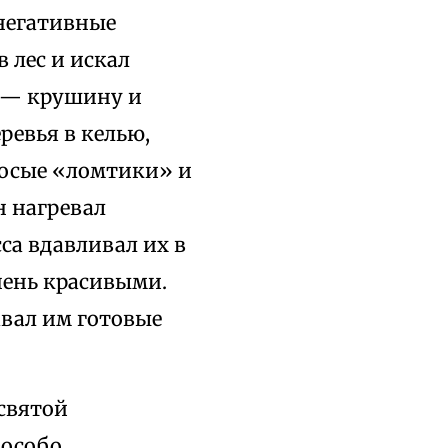
«негативные
 лес и искал
я — крушину и
ревья в келью,
косые «ломтики» и
н нагревал
а вдавливал их в
чень красивыми.
авал им готовые
святой
 особо