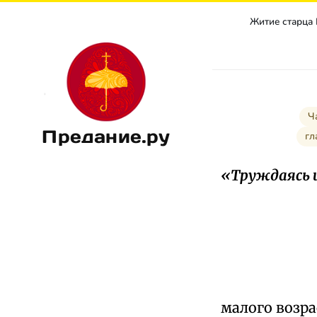
Житие старца
Ч
Предание.ру
гл
«Труждаясь 
малого возра