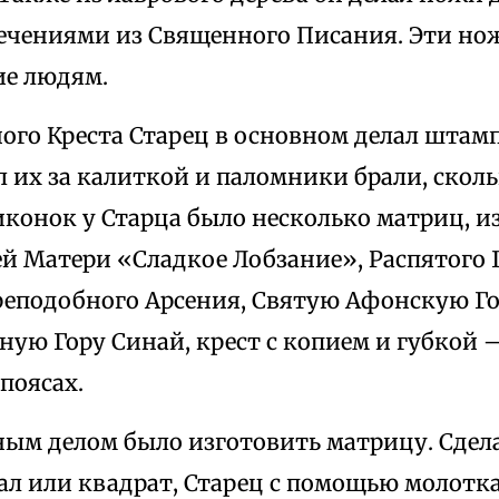
речениями из Священного Писания. Эти нож
ие людям.
ного Креста Старец в основном делал шта
 их за калиткой и паломники брали, сколь
конок у Старца было несколько матриц, 
й Матери «Сладкое Лобзание», Распятого 
еподобного Арсения, Святую Афонскую Го
ую Гору Синай, крест с копием и губкой 
поясах.
ым делом было изготовить матрицу. Сдела
ал или квадрат, Старец с помощью молотк