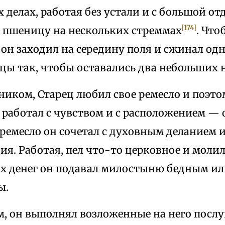
 делах, работая без устали и с большой от
[174]
ь пшеницу на нескольких стреммах
. Что
, он заходил на середину поля и сжинал од
цы так, чтобы оставались два небольших 
ником, Старец любил свое ремесло и поэто
 работал с чувством и с расположением — о
ремесло он сочетал с духовным деланием и
я. Работая, пел что-то церковное и молил
х денег он подавал милостыню бедным или
ы.
м, он выполнял возложенные на него посл