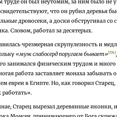
 труде он был неутомим, за ним было не у
 свидетельствуют, что он рубил деревья бы
льные дровосеки, а доски обстругивал со 
ка. Словом, работал за десятерых.
авилась чрезмерная скрупулезность и мед
[176]
кольку
«муж слабосерд поругаем бывает»
,
го занимался физическим трудом и мног
огая работа заставляет монаха забывать о 
ем евреи в Египте. Но, как говорил Старец,
к работать».
инае, Старец вырезал деревянные иконки,
рока Моисея, принимающего от Бога скрижа