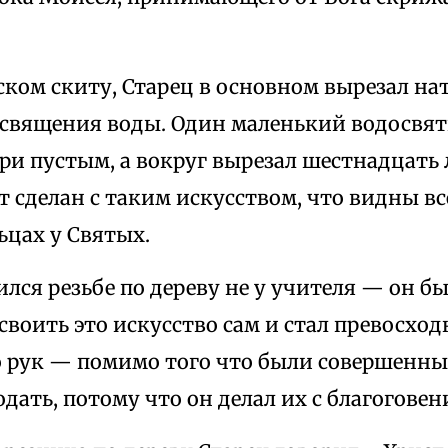
ском скиту, Старец в основном вырезал на
освящения воды. Один маленький водосвят
ри пустым, а вокруг вырезал шестнадцать
т сделан с таким искусством, что видны вс
ьцах у Святых.
лся резьбе по дереву не у учителя — он б
своить это искусство сам и стал превосхо
о рук — помимо того что были совершенны
дать, потому что он делал их с благогове