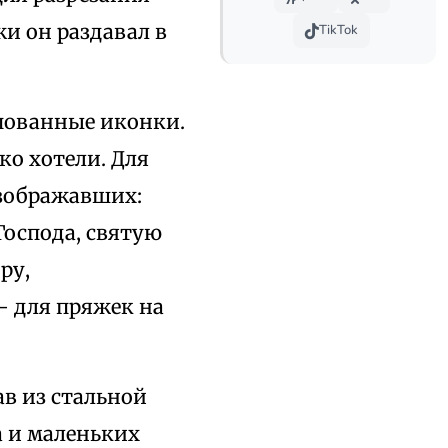
и он раздавал в
TikTok
мпованные иконки.
ко хотели. Для
изображавших:
Господа, святую
ру,
— для пряжек на
в из стальной
а и маленьких