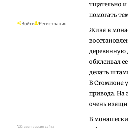
тщательно и 
помогать тем
Войти
Регистрация
Живя в мона
восстановлен
деревянную 
обклеивал е
делать штам
В Стомионе 
привода. На
очень изящ
В монашеских
Старая версия сайта