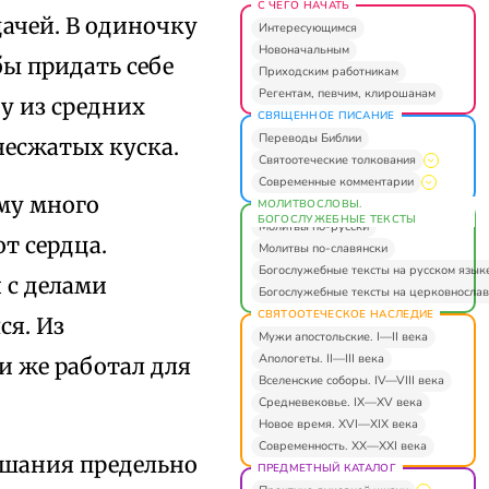
С ЧЕГО НАЧАТЬ
дачей. В одиночку
Интересующимся
Новоначальным
бы придать себе
Приходским работникам
Регентам, певчим, клирошанам
ну из средних
СВЯЩЕННОЕ ПИСАНИЕ
Переводы Библии
несжатых куска.
Святоотеческие толкования
Современные комментарии
му много
МОЛИТВОСЛОВЫ.
БОГОСЛУЖЕБНЫЕ ТЕКСТЫ
Молитвы по-русски
т сердца.
Молитвы по-славянски
Богослужебные тексты на русском язык
 с делами
Богослужебные тексты на церковнослав
СВЯТООТЕЧЕСКОЕ НАСЛЕДИЕ
ся. Из
Мужи апостольские. I—II века
Апологеты. II—III века
 же работал для
Вселенские соборы. IV—VIII века
Средневековье. IX—XV века
Новое время. XVI—XIX века
Современность. XX—XXI века
ушания предельно
ПРЕДМЕТНЫЙ КАТАЛОГ