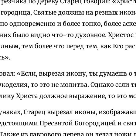
 резчика по дереву Старец говорил: «Христо
огородица, Святые должны на резных икон
 но одновременно и более тонко, более аск
них было видно что-то духовное. Христос
лным, тем более что перед тем, как Его ра
ть».
овал: «Если, вырезая икону, ты думаешь о 
укоделия, то это не молитва. Однако если 
лику Христа должное выражение, то это м
унаках, Старец вырезал иконы, изображав
редстоящими Пресвятой Богородицей и св
Также из лаврового дерева он делал ножи 