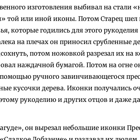
твенного изготовления выбивал на стали 
 той или иной иконы. Потом Старец шел в
вья, которые годились для этого рукодели
лека на плечах он приносил срубленные де
дсохнуть, потом ножовкой разрезал их на 
овал наждачной бумагой. Потом на огне о
 помощью ручного завинчивающегося пресс
ные кусочки дерева. Иконки получались о
этому рукоделию и других отцов и даже д
агуде», он вырезал небольшие иконки Пре
«Сладкое Лобзание» и раздавал их людям,