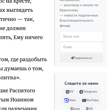
с на Кресте,
— разговор о жизни по
ах выглядеть
Евангелию;
— новости подопечных
етично — так,
Благотворительного
фонда.
 не должен
спять, Ему ничего
Подписаться
том, где раздобыть
ты думаешь о том,
олитва».
Следите за нами
шие Распятого
VK
Telegram
ятым Иоанном
Макс
YouTube
для разрезания
Дзен
OK