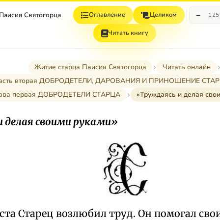
−
 Паисия Святогорца
Оглавление
Целиком
12
Читать книгу
Житие старца Паисия Святогорца
Читать онлайн
асть вторая ДОБРОДЕТЕЛИ, ДАРОВАНИЯ И ПРИНОШЕНИЕ СТА
ава первая ДОБРОДЕТЕЛИ СТАРЦА
«Труждаясь и делая сво
и делая своими руками»
ста Старец возлюбил труд. Он помогал сво