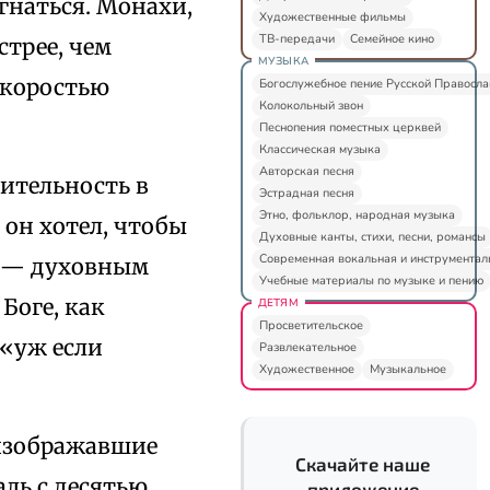
гнаться. Монахи,
Художественные фильмы
ТВ-передачи
Семейное кино
стрее, чем
МУЗЫКА
скоростью
Богослужебное пение Русской Правосл
Колокольный звон
Песнопения поместных церквей
Классическая музыка
Авторская песня
лительность в
Эстрадная песня
Этно, фольклор, народная музыка
он хотел, чтобы
Духовные канты, стихи, песни, романсы
Современная вокальная и инструментал
о — духовным
Учебные материалы по музыке и пению
Боге, как
ДЕТЯМ
Просветительское
 «уж если
Развлекательное
Художественное
Музыкальное
 изображавшие
Скачайте наше
ль с десятью
приложение