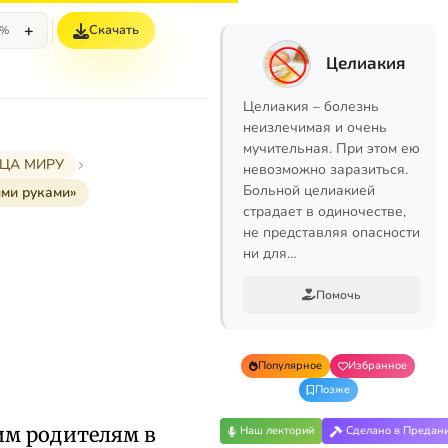
+
Скачать
5%
Целиакия
Целиакия – болезнь
неизлечимая и очень
мучительная. При этом ею
РЦА МИРУ
невозможно заразиться.
Больной целиакией
ими руками»
страдает в одиночестве,
не представляя опасности
ни для…
Помочь
Популярное
Избранное
Позже
им родителям в
Наш лекторий
Сделано в Предан