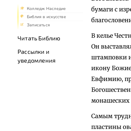
бумаги с из
Колледж Наследие
Библия в искусстве
благословен
Записаться
В келье Чест
Читать Библию
Он выставлял
Рассылки и
штамповки и
уведомления
икону Божие
Евфимию, пр
Богошественн
монашеских 
Самым трудн
пластины ов