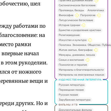
Практика духовной жизни
любочестию, шел
Систематическое богословие
Проповеди, беседы
Апологетика
Философия
Патрология
Литургическое богословие
между работами по
История Церкви
Единство и разделения христиан
благословение: на
Религиоведение
Искусство и культура
место рамки
Политика. Экономика. Общество. Публи
Жития святых, биографии
 впервые начал
Мемуары, дневники, письма
Семья и воспитание
в этом рукоделии.
Психология и терапия
Материалы о благотворительности
ился от ножного
Материалы на иностранных языках
деревянные вещи и
ХУДОЖЕСТВЕННАЯ ЛИТЕРАТУРА
Русская литература
Переводная поэзия
Русская поэзия
Зарубежная литература
ереди других. Но и
ФИЛЬМЫ И ТВ
Документальные фильмы