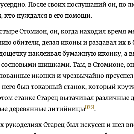
усердно. После своих послушаний он, по 
, кто нуждался в его помощи.
стыре Стомион, он, когда находил время 
ию обители, делал иконы и раздавал их в 
дощечку наклеивал бумажную иконку, а в
е сосновыми шишками. Там, в Стомионе, он
пованные иконки и чрезвычайно преуспел 
у него был токарный станок, который крут
 этом станке Старец вытачивал различные 
[175]
ные деревянные литийницы
.
 рукоделиях Старец был искусен и шел вп