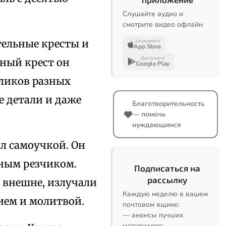
Слушайте аудио и
смотрите видео офлайн
тельные кресты и
Загрузите в
App Store
Доступно в
ный крест он
Google Play
 ликов разных
е детали и даже
Благотворительность
— помочь
нуждающимся
ыл самоучкой. Он
дным резчиком.
Подписаться на
рассылку
 внешне, излучали
Каждую неделю в вашем
нием и молитвой.
почтовом ящике:
— анонсы лучших
материалов;