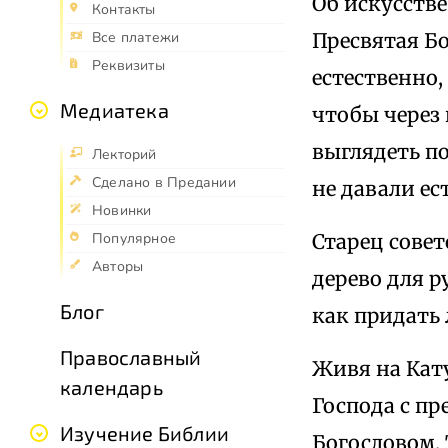
Об искусстве
Контакты
Пресвятая Б
Все платежи
Реквизиты
естественно,
Медиатека
чтобы через 
выглядеть по
Лекторий
Сделано в Предании
не давали ес
Новинки
Старец совет
Популярное
Авторы
дерево для р
Блог
как придать 
Православный
Живя на Кат
календарь
Господа с п
Изучение Библии
Богословом. 