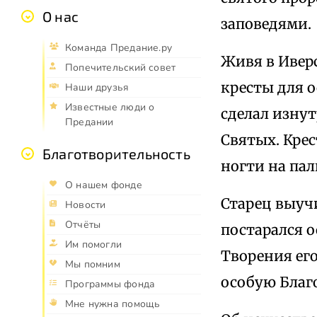
О нас
заповедями.
Команда Предание.ру
Живя в Ивер
Попечительский совет
кресты для 
Наши друзья
Известные люди о
сделал изнут
Предании
Святых. Крес
Благотворительность
ногти на пал
О нашем фонде
Старец выучи
Новости
Отчёты
постарался о
Им помогли
Творения ег
Мы помним
особую Благо
Программы фонда
Мне нужна помощь