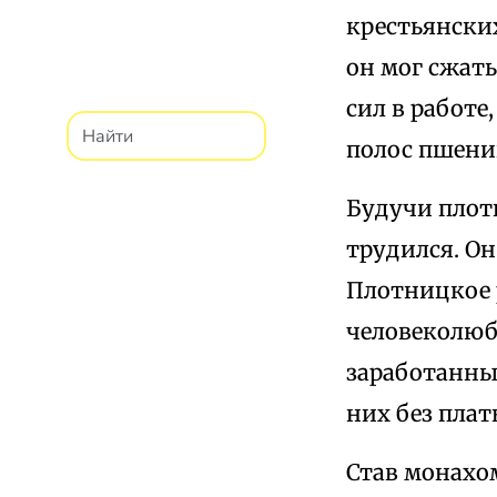
крестьянских
он мог сжат
сил в работе
полос пшени
Будучи плот
трудился. Он
Плотницкое 
человеколюби
заработанны
них без плат
Став монахо