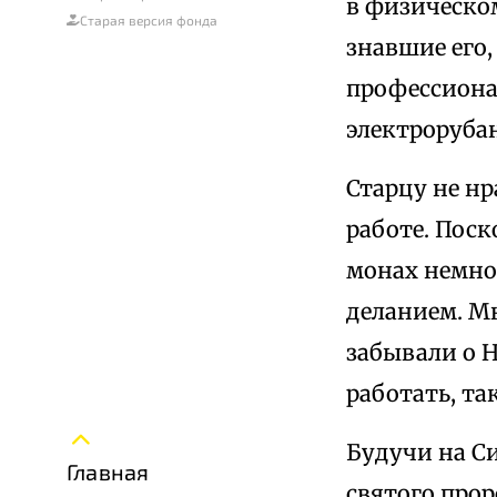
в физическом
Старая версия фонда
знавшие его,
профессиона
электрорубан
Старцу не нр
работе. Пос
монах немно
деланием. Мн
забывали о Н
работать, та
Будучи на С
Главная
святого про