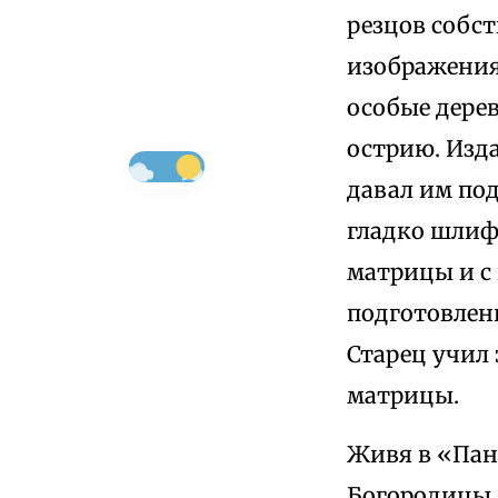
резцов собс
изображения»
особые дере
острию. Изда
давал им по
гладко шлиф
матрицы и с
подготовлен
Старец учил 
матрицы.
Живя в «Пан
Богородицы 