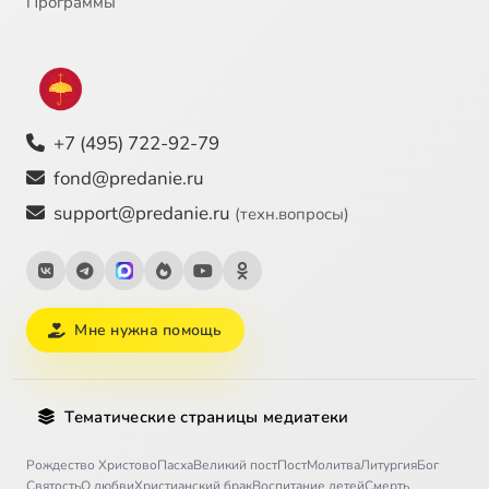
Программы
+7 (495) 722-92-79
fond@predanie.ru
support@predanie.ru
(техн.вопросы)
Мне нужна помощь
Тематические страницы медиатеки
Рождество Христово
Пасха
Великий пост
Пост
Молитва
Литургия
Бог
Святость
О любви
Христианский брак
Воспитание детей
Смерть