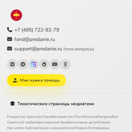
+7 (495) 722-92-79
fond@predanie.ru
support@predanie.ru
(техн.вопросы)
Мне нужна помощь
Тематические страницы медиатеки
Рождество Христово
Пасха
Великий пост
Пост
Молитва
Литургия
Бог
Святость
О любви
Христианский брак
Воспитание детей
Смерть
Как читать Библию
Зачем нужна религия
Покров Богородицы