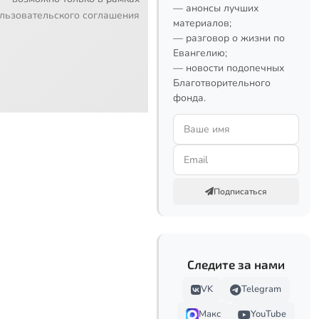
— анонсы лучших
льзовательского соглашения
материалов;
— разговор о жизни по
Евангелию;
— новости подопечных
Благотворительного
фонда.
Подписаться
Следите за нами
VK
Telegram
Макс
YouTube