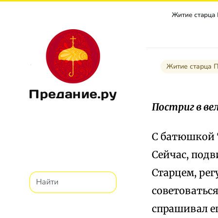
Житие старца
Житие старца 
Предание.ру
Постриг в ве
С батюшкой 
Сейчас, подв
Старцем, рег
советоватьс
спрашивал ег