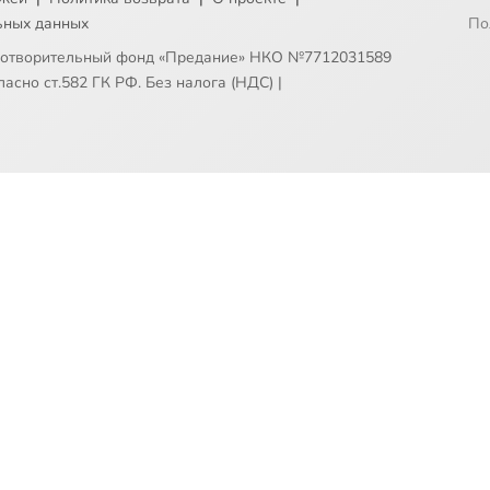
ьных данных
По
готворительный фонд «Предание» НКО №7712031589
асно ст.582 ГК РФ. Без налога (НДС)
|