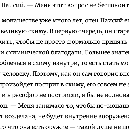
 Паисий. — Меня этот вопрос не беспокоит
 монашестве уже много лет, отец Паисий е
великую схиму. В первую очередь, он стар
ить, чтобы не просто формально принять 
 и схимнической благодати. Большее значе
облечься в схиму изнутри, то есть стать м
человеку. Поэтому, как он сам говорил вп
 произойдет постриг в схиму, его совсем не
 и в рясофор не постригли, я бы не волнов
 он. — Меня занимало то, чтобы по-монаш
т возделана, не будет внутренне вооружен
то что она есть оружие — такой душе не п