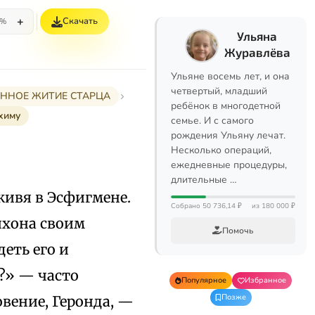
+
Скачать
5%
Ульяна
Журавлёва
Ульяне восемь лет, и она
четвертый, младший
РАННОЕ ЖИТИЕ СТАРЦА
ребёнок в многодетной
химу
семье. И с самого
рождения Ульяну лечат.
Несколько операций,
ежедневные процедуры,
длительные …
ивя в Эсфигмене.
Собрано 50 736,14 ₽
из 180 000 ₽
ихона своим
Помочь
еть его и
?» — часто
Популярное
Избранное
Позже
овение, Геронда, —