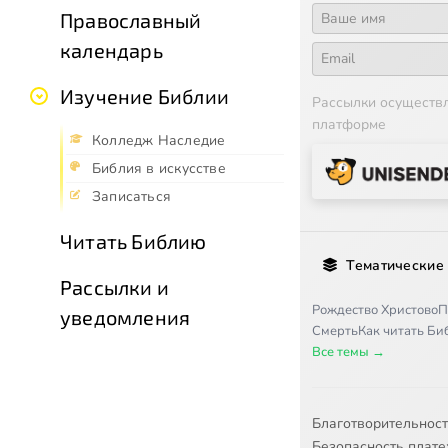
Православный
календарь
Изучение Библии
Рассылки осуществ
платформе
Колледж Наследие
Библия в искусстве
Записаться
Читать Библию
Тематические
Рассылки и
Рождество Христово
П
уведомления
Смерть
Как читать Б
Все темы →
Благотворительнос
Безопасность плат