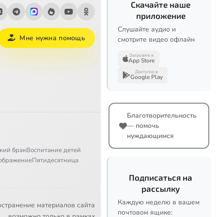
Скачайте наше
приложение
Слушайте аудио и
Мне нужна помощь
смотрите видео офлайн
Загрузите в
App Store
Доступно в
Google Play
Благотворительность
— помочь
нуждающимся
кий брак
Воспитание детей
ображение
Пятидесятница
Подписаться на
рассылку
Каждую неделю в вашем
остранение материалов сайта
почтовом ящике:
возможно только в рамках