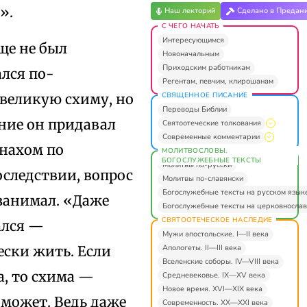
».
Наш лекторий
Сделано в Предан
С ЧЕГО НАЧАТЬ
Интересующимся
ще не был
Новоначальным
Приходским работникам
ался по-
Регентам, певчим, клирошанам
СВЯЩЕННОЕ ПИСАНИЕ
великую схиму, но
Переводы Библии
ние он придавал
Святоотеческие толкования
Современные комментарии
онахом по
МОЛИТВОСЛОВЫ.
БОГОСЛУЖЕБНЫЕ ТЕКСТЫ
Молитвы по-русски
оследствии, вопрос
Молитвы по-славянски
Богослужебные тексты на русском язык
 занимал. «Даже
Богослужебные тексты на церковнослав
СВЯТООТЕЧЕСКОЕ НАСЛЕДИЕ
ался —
Мужи апостольские. I—II века
Апологеты. II—III века
ески жить. Если
Вселенские соборы. IV—VIII века
а, то схима —
Средневековье. IX—XV века
Новое время. XVI—XIX века
оможет. Ведь даже
Современность. XX—XXI века