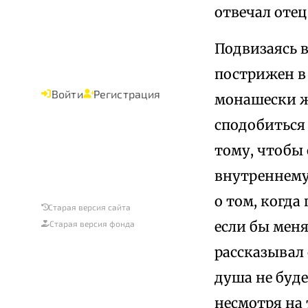
отвечал отец
Подвизаясь в
пострижен в 
Войти
Регистрация
монашески ж
сподобиться
тому, чтобы 
внутреннему 
о том, когда
Старая версия сайта
если бы меня
Старая версия фонда
рассказывал
душа не буде
несмотря на 