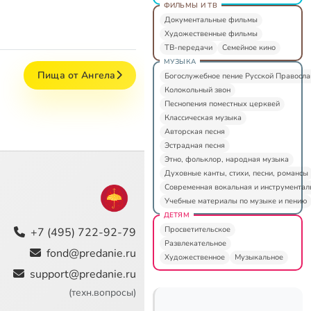
ФИЛЬМЫ И ТВ
Документальные фильмы
Художественные фильмы
ТВ-передачи
Семейное кино
МУЗЫКА
Пища от Ангела
Богослужебное пение Русской Правосл
Колокольный звон
Песнопения поместных церквей
Классическая музыка
Авторская песня
Эстрадная песня
Этно, фольклор, народная музыка
Духовные канты, стихи, песни, романсы
Современная вокальная и инструментал
Учебные материалы по музыке и пению
ДЕТЯМ
Просветительское
+7 (495) 722-92-79
Развлекательное
fond@predanie.ru
Художественное
Музыкальное
support@predanie.ru
(техн.вопросы)