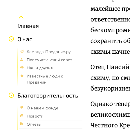
малейшее пр
ответственн
Главная
бескомпроми
О нас
сохранить об
схимы начне
Команда Предание.ру
Попечительский совет
Отец Паисий 
Наши друзья
Известные люди о
схиму, по с
Предании
безукоризне
Благотворительность
Однако тепер
О нашем фонде
великосхимни
Новости
Честного Кр
Отчёты