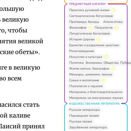
ПРЕДМЕТНЫЙ КАТАЛОГ
большую
Практика духовной жизни
Систематическое богословие
ь великую
Проповеди, беседы
Апологетика
Философия
Патрология
о, чтобы
Литургическое богословие
История Церкви
инятия великой
Единство и разделения христиан
ские обеты».
Религиоведение
Искусство и культура
Политика. Экономика. Общество. Публи
иге в великую
Жития святых, биографии
Мемуары, дневники, письма
во всем
Семья и воспитание
Психология и терапия
Материалы о благотворительности
Материалы на иностранных языках
ласился стать
ХУДОЖЕСТВЕННАЯ ЛИТЕРАТУРА
Русская литература
кой каливе
Переводная поэзия
Русская поэзия
 Паисий принял
Зарубежная литература