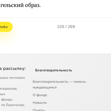
гельский образ.
105 / 269
лоба
а рассылку:
Благотворительность
ашем почтовом
Благотворительность — помочь
нуждающимся
атериалов;
ных
О фонде
 фонда;
Новости
 по Евангелию.
Отчёты