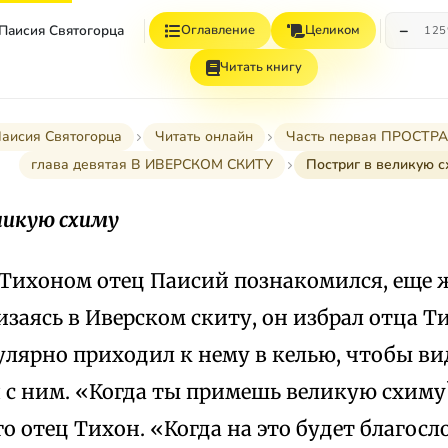
−
 Паисия Святогорца
Оглавление
Целиком
12
Читать книгу
Паисия Святогорца
Читать онлайн
Часть первая ПРОСТ
глава девятая В ИВЕРСКОМ СКИТУ
Постриг в великую с
ликую схиму
Тихоном отец Паисий познакомился, еще ж
изаясь в Иверском скиту, он избрал отца Т
улярно приходил к нему в келью, чтобы вид
я с ним. «Когда ты примешь великую схиму
о отец Тихон. «Когда на это будет благосл