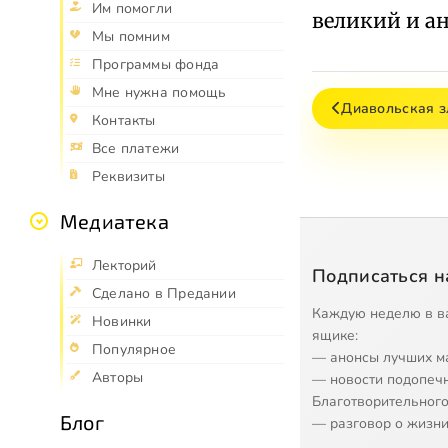
Им помогли
великий и ан
Мы помним
Программы фонда
Мне нужна помощь
Диавольская з
Контакты
Все платежи
Реквизиты
Медиатека
Лекторий
Подписаться н
Сделано в Предании
Каждую неделю в в
Новинки
ящике:
Популярное
— анонсы лучших м
Авторы
— новости подопеч
Благотворительного
Блог
— разговор о жизни