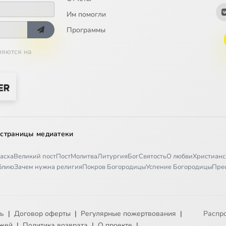
Им помогли
Программы
ляются на
 страницы медиатеки
асха
Великий пост
Пост
Молитва
Литургия
Бог
Святость
О любви
Христианс
иблию
Зачем нужна религия
Покров Богородицы
Успение Богородицы
Пре
ть
|
Договор оферты
|
Регулярные пожертвования
|
Распр
ежей
|
Политика возврата
|
О проекте
|