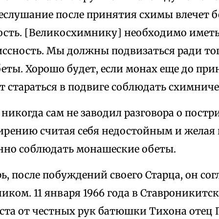
еслушание после принятия схимы влечет 
ость. [Великосхимнику] необходимо имет
ссность. Мы должны подвизаться ради тог
еты. Хорошо будет, если монах еще до пр
т стараться в подвиге соблюдать схимниче
никогда сам не заводил разговора о постр
мирению считая себя недостойным и желая 
нно соблюдать монашеские обеты.
ь, после побуждений своего Старца, он сог
ком. 11 января 1966 года в Ставроникитс
еста от честных рук батюшки Тихона отец