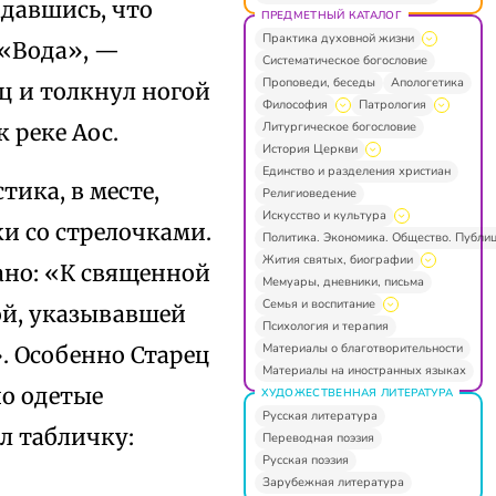
адавшись, что
ПРЕДМЕТНЫЙ КАТАЛОГ
Практика духовной жизни
 «Вода», —
Систематическое богословие
Проповеди, беседы
Апологетика
ец и толкнул ногой
Философия
Патрология
Литургическое богословие
 реке Аос.
История Церкви
Единство и разделения христиан
ика, в месте,
Религиоведение
Искусство и культура
ки со стрелочками.
Политика. Экономика. Общество. Публи
Жития святых, биографии
ано: «К священной
Мемуары, дневники, письма
Семья и воспитание
ой, указывавшей
Психология и терапия
Материалы о благотворительности
. Особенно Старец
Материалы на иностранных языках
но одетые
ХУДОЖЕСТВЕННАЯ ЛИТЕРАТУРА
Русская литература
л табличку:
Переводная поэзия
Русская поэзия
Зарубежная литература