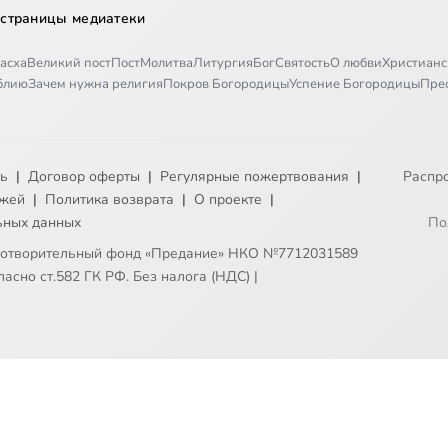
 страницы медиатеки
асха
Великий пост
Пост
Молитва
Литургия
Бог
Святость
О любви
Христианс
иблию
Зачем нужна религия
Покров Богородицы
Успение Богородицы
Пре
ть
|
Договор оферты
|
Регулярные пожертвования
|
Распр
ежей
|
Политика возврата
|
О проекте
|
ьных данных
По
готворительный фонд «Предание» НКО №7712031589
асно ст.582 ГК РФ. Без налога (НДС)
|