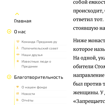
собой емкост
происходит, 
ответил тот.
Главная
стоявшую на 
О нас
Ниже монасты
Команда Предание.ру
которое назы
Попечительский совет
Наши друзья
На одной, у
Известные люди о
обители Сто
Предании
направление 
Благотворительность
был против 
О нашем фонде
женщины. У д
Новости
«Запрещаетс
Отчёты