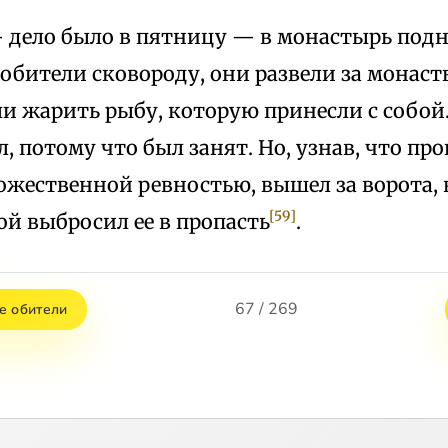
— дело было в пятницу — в монастырь под
 обители сковороду, они развели за мона
ли жарить рыбу, которую принесли с собой
л, потому что был занят. Но, узнав, что пр
ожественной ревностью, вышел за ворота, 
[59]
ой выбросил ее в пропасть
.
67 / 269
е обители