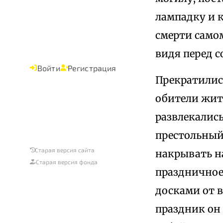
лампадку и к
смерти самом
видя перед с
Войти
Регистрация
Прекратилис
обители жит
развлекались
престольный
Старая версия сайта
накрывать н
Старая версия фонда
праздничное 
досками от 
праздник он 