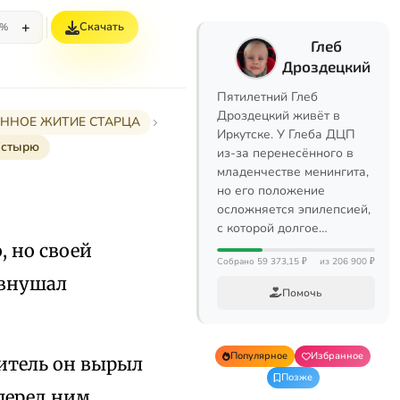
+
Скачать
5%
Глеб
Дроздецкий
Пятилетний Глеб
Дроздецкий живёт в
РАННОЕ ЖИТИЕ СТАРЦА
Иркутске. У Глеба ДЦП
астырю
из-за перенесённого в
младенчестве менингита,
но его положение
осложняется эпилепсией,
с которой долгое…
, но своей
Собрано 59 373,15 ₽
из 206 900 ₽
 внушал
Помочь
Популярное
Избранное
битель он вырыл
Позже
перед ним