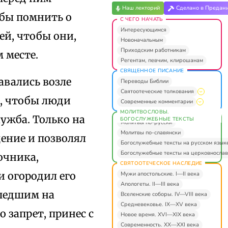
Наш лекторий
Сделано в Предан
обы помнить о
С ЧЕГО НАЧАТЬ
Интересующимся
ей, чтобы они,
Новоначальным
Приходским работникам
 месте.
Регентам, певчим, клирошанам
СВЯЩЕННОЕ ПИСАНИЕ
вались возле
Переводы Библии
Святоотеческие толкования
, чтобы люди
Современные комментарии
МОЛИТВОСЛОВЫ.
лужба. Только на
БОГОСЛУЖЕБНЫЕ ТЕКСТЫ
Молитвы по-русски
Молитвы по-славянски
ение и позволял
Богослужебные тексты на русском язык
Богослужебные тексты на церковнослав
очника,
СВЯТООТЕЧЕСКОЕ НАСЛЕДИЕ
и огородил его
Мужи апостольские. I—II века
Апологеты. II—III века
ишедшим на
Вселенские соборы. IV—VIII века
Средневековье. IX—XV века
о запрет, принес с
Новое время. XVI—XIX века
Современность. XX—XXI века