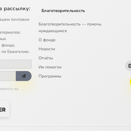
а рассылку:
Благотворительность
ашем почтовом
Благотворительность — помочь
нуждающимся
атериалов;
ных
О фонде
 фонда;
Новости
 по Евангелию.
Отчёты
Им помогли
Программы
ляются на