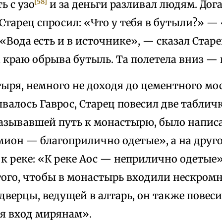
[58]
ь с узо
и за деньги разливал людям. Дог
Старец спросил: «Что у тебя в бутыли?» —
 «Вода есть и в источнике», — сказал Стар
краю обрыва бутыль. Та полетела вниз — к
ря, немного не доходя до цементного мост
валось Гаврос, Старец повесил две таблич
казывавшей путь к монастырю, было напис
мион — благоприлично одетые», а на друг
к реке: «К реке Аос — неприлично одетые»
того, чтобы в монастырь входили нескром
верцы, ведущей в алтарь, он также повеси
я вход мирянам».