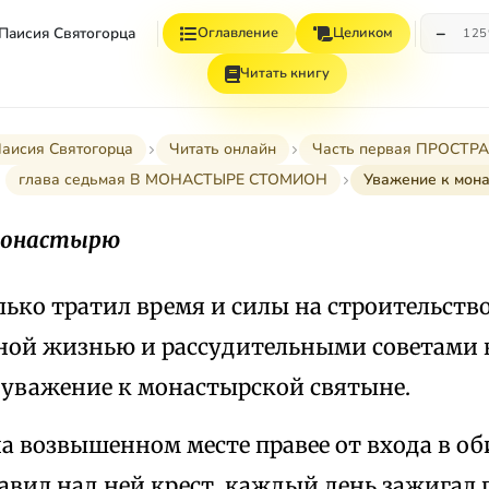
−
 Паисия Святогорца
Оглавление
Целиком
12
Читать книгу
Паисия Святогорца
Читать онлайн
Часть первая ПРОСТ
глава седьмая В МОНАСТЫРЕ СТОМИОН
Уважение к мон
монастырю
лько тратил время и силы на строительство
ной жизнью и рассудительными советами
уважение к монастырской святыне.
а возвышенном месте правее от входа в о
авил над ней крест, каждый день зажигал 