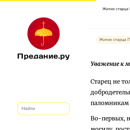
Житие старца
Житие старца 
Предание.ру
Уважение к 
Старец не то
добродетель
паломникам 
Во-первых, н
могилу, пост