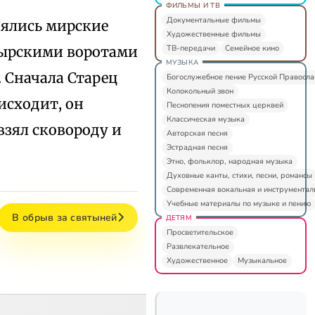
ФИЛЬМЫ И ТВ
Документальные фильмы
нялись мирские
Художественные фильмы
ТВ-передачи
Семейное кино
стырскими воротами
МУЗЫКА
. Сначала Старец
Богослужебное пение Русской Правосл
Колокольный звон
оисходит, он
Песнопения поместных церквей
Классическая музыка
взял сковороду и
Авторская песня
Эстрадная песня
Этно, фольклор, народная музыка
Духовные канты, стихи, песни, романсы
Современная вокальная и инструментал
Учебные материалы по музыке и пению
В обрыв за святыней
ДЕТЯМ
Просветительское
Развлекательное
Художественное
Музыкальное