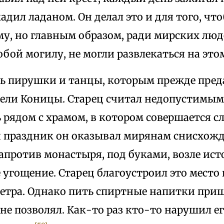
адил ладаном. Он делал это и для того, чт
у, но главным образом, ради мирских люд
обой могилу, не могли развлекаться на этом
ь пирушки и танцы, которым прежде преда
ели Коницы. Старец считал недопустимым
 рядом с храмом, в котором совершается с
 праздник он оказывал мирянам снисхожд
апротив монастыря, под буками, возле ист
угощение. Старец благоустроил это место 
ветра. Однако пить спиртные напитки пр
не позволял. Как-то раз кто-то нарушил ег