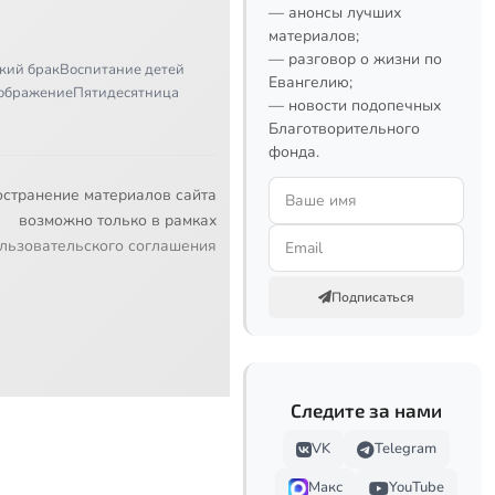
— анонсы лучших
материалов;
— разговор о жизни по
кий брак
Воспитание детей
Евангелию;
ображение
Пятидесятница
— новости подопечных
Благотворительного
фонда.
остранение материалов сайта
возможно только в рамках
льзовательского соглашения
Подписаться
Следите за нами
VK
Telegram
Макс
YouTube