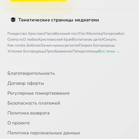
Тематические страницы медиатеки
Рождество Христово
Пасха
Великий пост
Пост
Молитва
Литургия
Бог
Святость
О любви
Христианский брак
Воспитание детей
Смерть
Как читать Библию
Зачем нужна религия
Покров Богородицы
Успение Богородицы
Преображение
Пятидесятница
Все темы →
Благотворительность
Договор оферты
Регулярные пожертвования
Безопасность платежей
Политика возврата
О проекте
Политика персональных данных