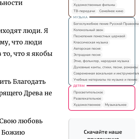
льности
Художественные фильмы
ТВ-передачи
Семейное кино
МУЗЫКА
Богослужебное пение Русской Правосл
риходят люди. Я
Колокольный звон
Песнопения поместных церквей
ому, что люди
Классическая музыка
Авторская песня
 то, что я якобы
Эстрадная песня
Этно, фольклор, народная музыка
Духовные канты, стихи, песни, романсы
Современная вокальная и инструментал
Учебные материалы по музыке и пению
ить Благодать
ДЕТЯМ
рящего Древа не
Просветительское
Развлекательное
Художественное
Музыкальное
т Свою любовь
ь Божию
Скачайте наше
приложение