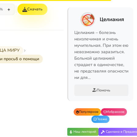
+
Скачать
5%
Целиакия
Целиакия – болезнь
неизлечимая и очень
мучительная. При этом ею
РЦА МИРУ
невозможно заразиться.
Больной целиакией
и просьб о помощи
страдает в одиночестве,
не представляя опасности
ни для…
Помочь
Популярное
Избранное
Позже
Наш лекторий
Сделано в Предан