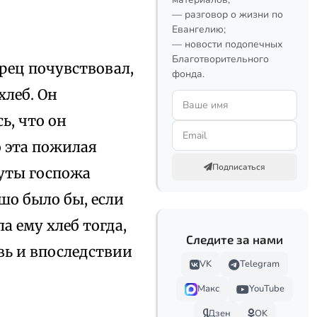
— разговор о жизни по
Евангелию;
— новости подопечных
Благотворительного
арец почувствовал,
фонда.
хлеб. Он
ь, что он
о эта пожилая
Подписаться
нуты госпожа
шо было бы, если
а ему хлеб тогда,
Следите за нами
вь и впоследствии
VK
Telegram
Макс
YouTube
Дзен
OK