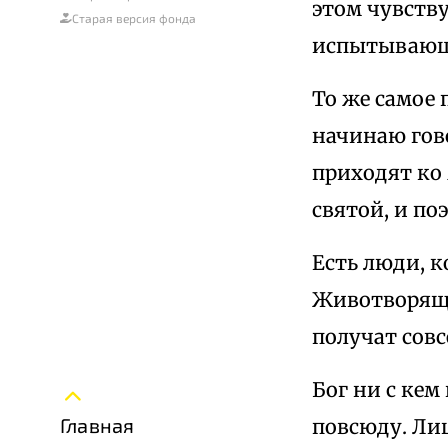
этом чувству
Старая версия фонда
испытывающа
То же самое 
начинаю гово
приходят ко 
святой, и по
Есть люди, 
Животворяще
получат сов
Бог ни с кем
Главная
повсюду. Ли