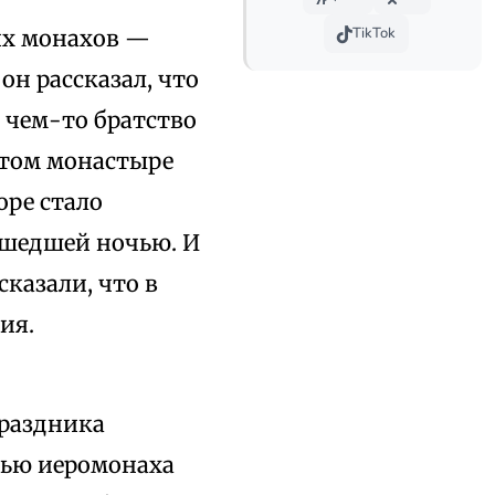
TikTok
ких монахов —
он рассказал, что
о чем-то братство
 этом монастыре
оре стало
ошедшей ночью. И
казали, что в
ия.
праздника
лью иеромонаха