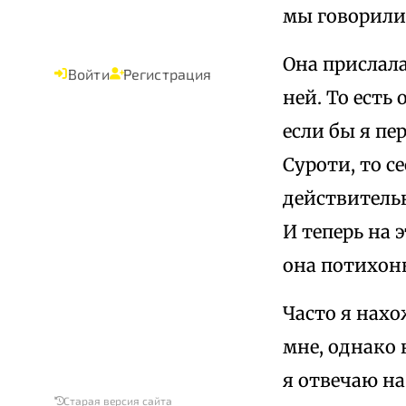
мы говорили.
Она прислала
Войти
Регистрация
ней. То есть 
если бы я пе
Суроти, то с
действительн
И теперь на 
она потихонь
Часто я нахо
мне, однако 
я отвечаю н
Старая версия сайта