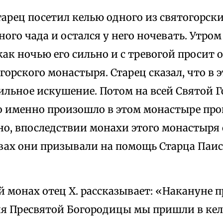
Старец посетил келью одного из святогорс
ного чада и остался у него ночевать. Утром 
как ночью его сильно и с тревогой просит 
горского монастыря. Старец сказал, что в
льное искушение. Потом на всей Святой Г
то именно произошло в этом монастыре пр
о, впоследствии монахи этого монастыря с
вах они призывали на помощь Старца Паис
 монах отец X. рассказывает: «Накануне 
я Пресвятой Богородицы мы пришли в ке