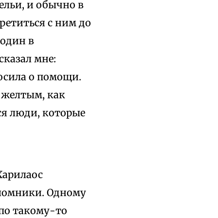
ельи, и обычно в
ретиться с ним до
 один в
сказал мне:
осила о помощи.
 желтым, как
ся люди, которые
Харилаос
ломники. Одному
 по такому-то