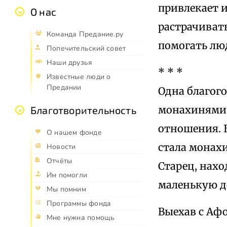
привлекает и
О нас
растрачивать
Команда Предание.ру
помогать лю
Попечительский совет
Наши друзья
* * *
Известные люди о
Предании
Одна благого
монахинями 
Благотворительность
отношения. 
О нашем фонде
стала монахи
Новости
Отчёты
Старец, нахо
Им помогли
маленькую до
Мы помним
Программы фонда
Выехав с Афо
Мне нужна помощь