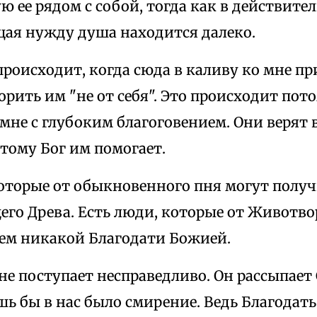
ю ее рядом с собой, тогда как в действите
я нужду душа находится далеко.
происходит, когда сюда в каливу ко мне п
рить им "не от себя". Это происходит пот
мне с глубоким благоговением. Они верят в
этому Бог им помогает.
которые от обыкновенного пня могут получ
го Древа. Есть люди, которые от Животво
сем никакой Благодати Божией.
 не поступает несправедливо. Он рассыпае
шь бы в нас было смирение. Ведь Благодат