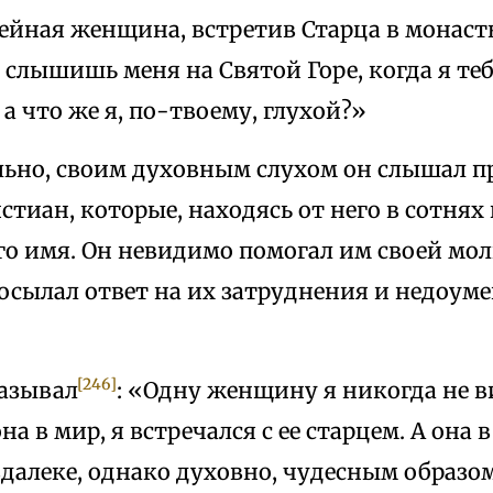
ейная женщина, встретив Старца в монасты
 слышишь меня на Святой Горе, когда я те
 а что же я, по-твоему, глухой?»
льно, своим духовным слухом он слышал п
тиан, которые, находясь от него в сотнях
го имя. Он невидимо помогал им своей мо
осылал ответ на их затруднения и недоуме
[246]
казывал
: «Одну женщину я никогда не в
а в мир, я встречался с ее старцем. А она 
далеке, однако духовно, чудесным образом