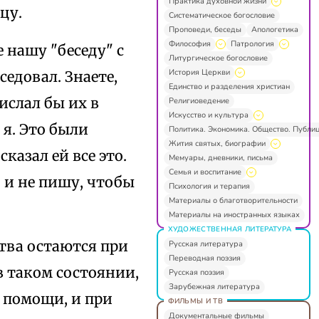
Практика духовной жизни
цу.
Систематическое богословие
Проповеди, беседы
Апологетика
Философия
Патрология
 нашу "беседу" с
Литургическое богословие
История Церкви
еседовал. Знаете,
Единство и разделения христиан
ислал бы их в
Религиоведение
Искусство и культура
 я. Это были
Политика. Экономика. Общество. Публи
Жития святых, биографии
казал ей все это.
Мемуары, дневники, письма
Семья и воспитание
о и не пишу, чтобы
Психология и терапия
Материалы о благотворительности
Материалы на иностранных языках
ХУДОЖЕСТВЕННАЯ ЛИТЕРАТУРА
ства остаются при
Русская литература
Переводная поэзия
 в таком состоянии,
Русская поэзия
Зарубежная литература
 помощи, и при
ФИЛЬМЫ И ТВ
Документальные фильмы