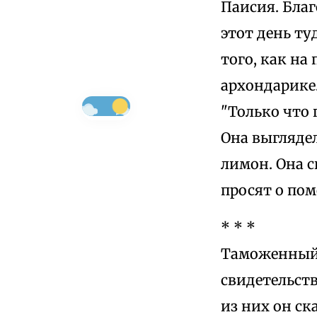
Паисия. Бла
этот день ту
того, как на
архондарике.
"Только что
Она выгляде
лимон. Она с
просят о по
* * *
Таможенный 
свидетельст
из них он ск