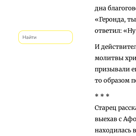
дна благогов
«Геронда, ты
ответил: «Ну
И действите
молитвы хрис
призывали е
то образом п
* * *
Старец расс
выехав с Афон
находилась в