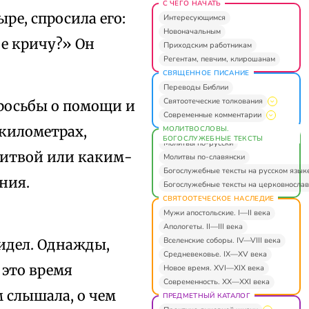
С ЧЕГО НАЧАТЬ
ре, спросила его:
Интересующимся
Новоначальным
бе кричу?» Он
Приходским работникам
Регентам, певчим, клирошанам
СВЯЩЕННОЕ ПИСАНИЕ
Переводы Библии
Святоотеческие толкования
росьбы о помощи и
Современные комментарии
 километрах,
МОЛИТВОСЛОВЫ.
БОГОСЛУЖЕБНЫЕ ТЕКСТЫ
Молитвы по-русски
литвой или каким-
Молитвы по-славянски
Богослужебные тексты на русском язык
ния.
Богослужебные тексты на церковнослав
СВЯТООТЕЧЕСКОЕ НАСЛЕДИЕ
Мужи апостольские. I—II века
Апологеты. II—III века
Вселенские соборы. IV—VIII века
идел. Однажды,
Средневековье. IX—XV века
в это время
Новое время. XVI—XIX века
Современность. XX—XXI века
 слышала, о чем
ПРЕДМЕТНЫЙ КАТАЛОГ