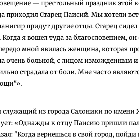
говещение — престольный праздник этой к
да приходил Старец Паисий. Мы хотели вст
 панигир придут другие отцы. Старец сидел
 Когда я вошел туда за благословением, он 
 передо мной явилась женщина, которая пр
ла очень больной, с лицом изможденным и
ильно страдала от боли. Мне часто являют
мощи"».
служащий из города Салоники по имени 
вует: «Однажды к отцу Паисию пришли па
азал: "Когда вернешься в свой город, пойди