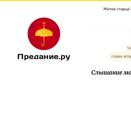
Житие старца
Ч
Предание.ру
глава в
Слышание мо