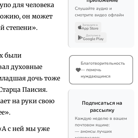
упо для человека
Слушайте аудио и
смотрите видео офлайн
 Божию, он может
Загрузите в
й степени».
App Store
Доступно в
Google Play
их были
Благотворительность
вал духовные
— помочь
нуждающимся
младшая дочь тоже
Старца Паисия.
мает на руки свою
Подписаться на
рассылку
ее».
Каждую неделю в вашем
почтовом ящике:
«А с ней мы уже
— анонсы лучших
материалов;