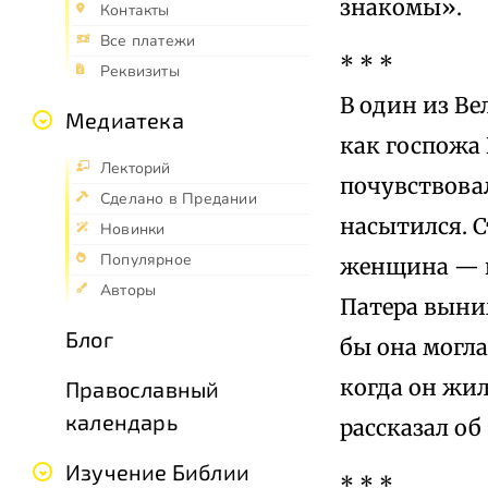
знакомы».
Контакты
Все платежи
* * *
Реквизиты
В один из Ве
Медиатека
как госпожа 
Лекторий
почувствовал
Сделано в Предании
насытился. С
Новинки
Популярное
женщина — к
Авторы
Патера выним
Блог
бы она могла
когда он жил
Православный
календарь
рассказал об
Изучение Библии
* * *