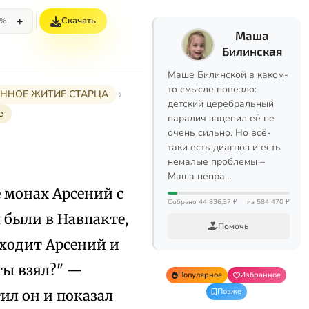
+
Скачать
5%
Маша
Билинская
Маше Билинской в каком-
то смысле повезло:
РАННОЕ ЖИТИЕ СТАРЦА
детский церебральный
е
паралич зацепил её не
очень сильно. Но всё-
таки есть диагноз и есть
немалые проблемы –
Маша непра…
 монах Арсений с
Собрано 44 836,37 ₽
из 584 470 ₽
 были в Навпакте,
Помочь
дходит Арсений и
 ты взял?" —
Популярное
Избранное
Позже
ил он и показал