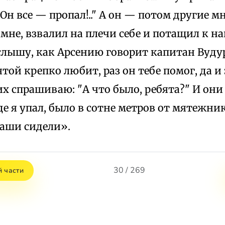
.. Он все — пропал!.." А он — потом другие 
мне, взвалил на плечи себе и потащил к н
слышу, как Арсению говорит капитан Вудур
той крепко любит, раз он тебе помог, да и
их спрашиваю: "А что было, ребята?" И они
где я упал, было в сотне метров от мятежни
наши сидели».
30 / 269
й части