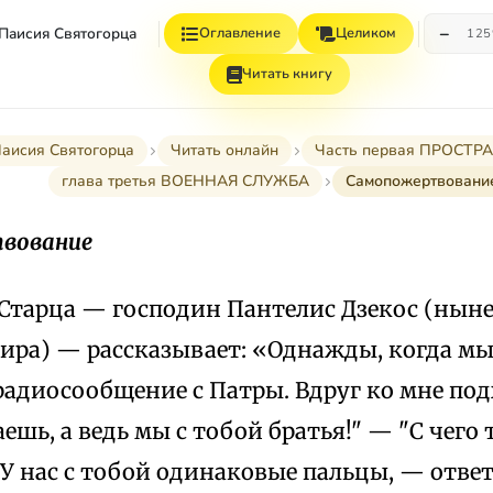
−
 Паисия Святогорца
Оглавление
Целиком
12
Читать книгу
Паисия Святогорца
Читать онлайн
Часть первая ПРОСТ
глава третья ВОЕННАЯ СЛУЖБА
Самопожертвовани
вование
Старца — господин Пантелис Дзекос (ныне
ира) — рассказывает: «Однажды, когда мы
радиосообщение с Патры. Вдруг ко мне по
аешь, а ведь мы с тобой братья!" — "С чего
"У нас с тобой одинаковые пальцы, — ответ