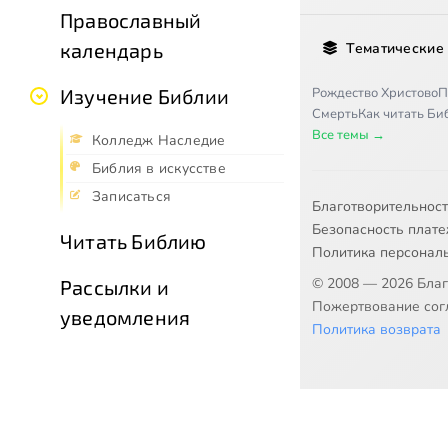
Православный
календарь
Тематические
Рождество Христово
П
Изучение Библии
Смерть
Как читать Б
Все темы →
Колледж Наследие
Библия в искусстве
Записаться
Благотворительнос
Безопасность плат
Читать Библию
Политика персонал
© 2008 — 2026 Бла
Рассылки и
Пожертвование согл
уведомления
Политика возврата