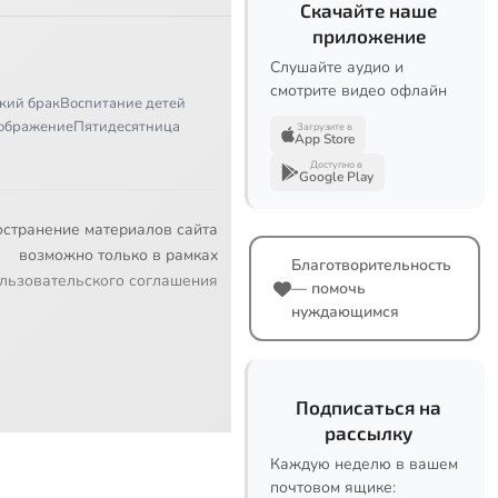
Скачайте наше
приложение
Слушайте аудио и
смотрите видео офлайн
кий брак
Воспитание детей
ображение
Пятидесятница
Загрузите в
App Store
Доступно в
Google Play
остранение материалов сайта
возможно только в рамках
Благотворительность
льзовательского соглашения
— помочь
нуждающимся
Подписаться на
рассылку
Каждую неделю в вашем
почтовом ящике: