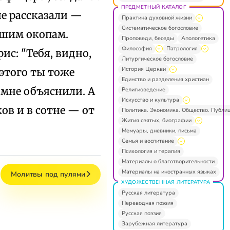
ПРЕДМЕТНЫЙ КАТАЛОГ
мне рассказали —
Практика духовной жизни
Систематическое богословие
ашим окопам.
Проповеди, беседы
Апологетика
Философия
Патрология
ис: "Тебя, видно,
Литургическое богословие
История Церкви
 этого ты тоже
Единство и разделения христиан
 мне объяснили. А
Религиоведение
Искусство и культура
ков и в сотне — от
Политика. Экономика. Общество. Публи
Жития святых, биографии
Мемуары, дневники, письма
Семья и воспитание
Психология и терапия
Материалы о благотворительности
Материалы на иностранных языках
Молитвы под пулями
ХУДОЖЕСТВЕННАЯ ЛИТЕРАТУРА
Русская литература
Переводная поэзия
Русская поэзия
Зарубежная литература