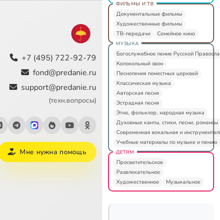
ФИЛЬМЫ И ТВ
Документальные фильмы
Художественные фильмы
ТВ-передачи
Семейное кино
МУЗЫКА
Богослужебное пение Русской Правосл
+7 (495) 722-92-79
Колокольный звон
fond@predanie.ru
Песнопения поместных церквей
Классическая музыка
support@predanie.ru
Авторская песня
(техн.вопросы)
Эстрадная песня
Этно, фольклор, народная музыка
Духовные канты, стихи, песни, романсы
Современная вокальная и инструментал
Учебные материалы по музыке и пению
Мне нужна помощь
ДЕТЯМ
Просветительское
Развлекательное
Художественное
Музыкальное