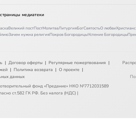
 страницы медиатеки
асха
Великий пост
Пост
Молитва
Литургия
Бог
Святость
О любви
Христианс
иблию
Зачем нужна религия
Покров Богородицы
Успение Богородицы
Пре
ть
|
Договор оферты
|
Регулярные пожертвования
|
Распр
ежей
|
Политика возврата
|
О проекте
|
ьных данных
По
готворительный фонд «Предание» НКО №7712031589
асно ст.582 ГК РФ. Без налога (НДС)
|