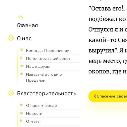
"Оставь его!
подбежал ко 
Главная
Очнулся я и 
О нас
какой-то Свя
выручил". Я 
Команда Предание.ру
Попечительский совет
ведь место, 
Наши друзья
окопов, где 
Известные люди о
Предании
Благотворительность
Спасение свое
О нашем фонде
Новости
Отчёты