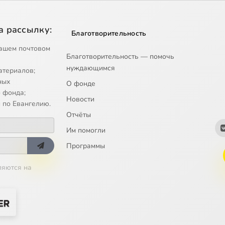
а рассылку:
Благотворительность
ашем почтовом
Благотворительность — помочь
нуждающимся
атериалов;
ных
О фонде
 фонда;
Новости
 по Евангелию.
Отчёты
Им помогли
Программы
ляются на