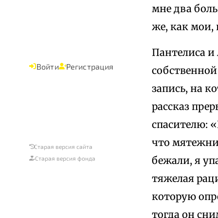
мне два бол
же, как мои,
Пантелиса и
Войти
Регистрация
собственной
запись, на к
рассказ прер
спасителю: «
что мятежни
Старая версия сайта
бежали, я уп
Старая версия фонда
тяжелая раци
которую опре
тогда он сни