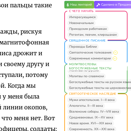
вои пальцы такие
Наш лекторий
Сделано в Предан
С ЧЕГО НАЧАТЬ
Интересующимся
Новоначальным
Приходским работникам
нажды, рискуя
Регентам, певчим, клирошанам
СВЯЩЕННОЕ ПИСАНИЕ
ь магнитофонная
Переводы Библии
лиса дрожит и
Святоотеческие толкования
Современные комментарии
и своему другу и
МОЛИТВОСЛОВЫ.
БОГОСЛУЖЕБНЫЕ ТЕКСТЫ
Молитвы по-русски
ступали, потому
Молитвы по-славянски
Богослужебные тексты на русском язык
й. Когда мы
Богослужебные тексты на церковнослав
СВЯТООТЕЧЕСКОЕ НАСЛЕДИЕ
й у меня была
Мужи апостольские. I—II века
Апологеты. II—III века
й линии окопов,
Вселенские соборы. IV—VIII века
 что меня нет. Вот
Средневековье. IX—XV века
Новое время. XVI—XIX века
 офицеры, солдаты:
Современность. XX—XXI века