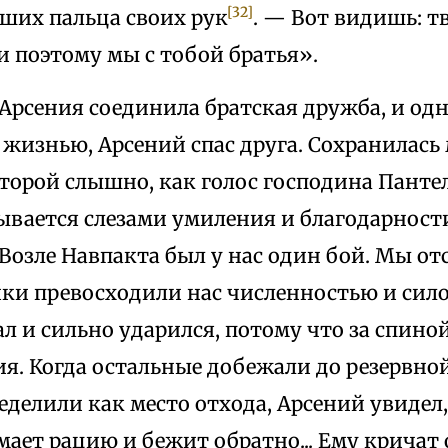
[32]
ьших пальца своих рук
. — Вот видишь: т
 и поэтому мы с тобой братья».
 Арсения соединила братская дружба, и од
 жизнью, Арсений спас друга. Сохранилас
оторой слышно, как голос господина Панте
ывается слезами умиления и благодарност
Возле Навпакта был у нас один бой. Мы от
ки превосходили нас численностью и сило
ал и сильно ударился, потому что за спино
я. Когда остальные добежали до резервно
делили как место отхода, Арсений увидел,
мает рацию и бежит обратно... Ему кричат