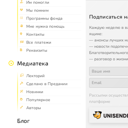
Им помогли
Мы помним
Подписаться н
Программы фонда
Мне нужна помощь
Каждую неделю в в
ящике:
Контакты
— анонсы лучших м
Все платежи
— новости подопеч
Реквизиты
Благотворительного
— разговор о жизни
Медиатека
Лекторий
Сделано в Предании
Новинки
Рассылки осуществ
Популярное
платформе
Авторы
Блог