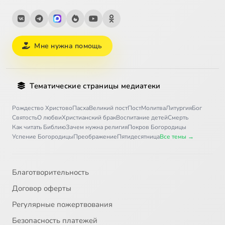
Мне нужна помощь
Тематические страницы медиатеки
Рождество Христово
Пасха
Великий пост
Пост
Молитва
Литургия
Бог
Святость
О любви
Христианский брак
Воспитание детей
Смерть
Как читать Библию
Зачем нужна религия
Покров Богородицы
Успение Богородицы
Преображение
Пятидесятница
Все темы →
Благотворительность
Договор оферты
Регулярные пожертвования
Безопасность платежей