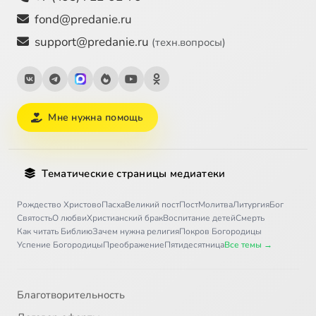
fond@predanie.ru
support@predanie.ru
(техн.вопросы)
Мне нужна помощь
Тематические страницы медиатеки
Рождество Христово
Пасха
Великий пост
Пост
Молитва
Литургия
Бог
Святость
О любви
Христианский брак
Воспитание детей
Смерть
Как читать Библию
Зачем нужна религия
Покров Богородицы
Успение Богородицы
Преображение
Пятидесятница
Все темы →
Благотворительность