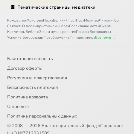
Тематические страницы медиатеки
Рождество Христово
Пасха
Великий пост
Пост
Молитва
Литургия
Бог
Святость
О любви
Христианский брак
Воспитание детей
Смерть
Как читать Библию
Зачем нужна религия
Покров Богородицы
Успение Богородицы
Преображение
Пятидесятница
Все темы →
Благотворительность
Договор оферты
Регулярные пожертвования
Безопасность платежей
Политика возврата
О проекте
Политика персональных данных
© 2008 — 2026 Благотворительный фонд «Предание»
НКО №7712031589