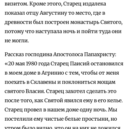
визитом. Кроме этого, Старец издалека
показал отцу Августину то место, где в
древности был построен монастырь Святого,
потому что наступала ночь и пойти туда они
не могли.
Рассказ господина Апостолоса Папахристу:
«20 мая 1980 года Старец Паисий остановился
в моем доме в Агринио с тем, чтобы от меня
поехать в Склавены и поклониться мощам
святого Власия. Старец захотел сделать это
после того, как Святой явился ему в его келье.
Старец провел в нашем доме одну ночь. Мы
постелили ему чистые белые простыни, но
утром было видно, что он на них не ложился.