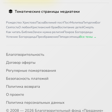
Тематические страницы медиатеки
Рождество Христово
Пасха
Великий пост
Пост
Молитва
Литургия
Бог
Святость
О любви
Христианский брак
Воспитание детей
Смерть
Как читать Библию
Зачем нужна религия
Покров Богородицы
Успение Богородицы
Преображение
Пятидесятница
Все темы →
Благотворительность
Договор оферты
Регулярные пожертвования
Безопасность платежей
Политика возврата
О проекте
Политика персональных данных
© 2008 — 2026 Благотворительный фонд «Предание»