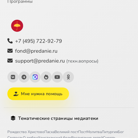
Программы
+7 (495) 722-92-79
fond@predanie.ru
support@predanie.ru
(техн.вопросы)
Мне нужна помощь
Тематические страницы медиатеки
Рождество Христово
Пасха
Великий пост
Пост
Молитва
Литургия
Бог
Святость
О любви
Христианский брак
Воспитание детей
Смерть