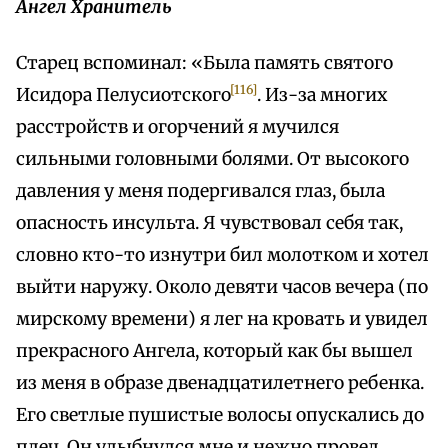
Ангел Хранитель
Старец вспоминал: «Была память святого
[116]
Исидора Пелусиотского
. Из-за многих
расстройств и огорчений я мучился
сильными головными болями. От высокого
давления у меня подергивался глаз, была
опасность инсульта. Я чувствовал себя так,
словно кто-то изнутри бил молотком и хотел
выйти наружу. Около девяти часов вечера (по
мирскому времени) я лег на кровать и увидел
прекрасного Ангела, который как бы вышел
из меня в образе двенадцатилетнего ребенка.
Его светлые пушистые волосы опускались до
плеч. Он улыбнулся мне и нежно провел