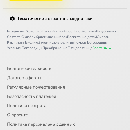
Тематические страницы медиатеки
Рождество Христово
Пасха
Великий пост
Пост
Молитва
Литургия
Бог
Святость
О любви
Христианский брак
Воспитание детей
Смерть
Как читать Библию
Зачем нужна религия
Покров Богородицы
Успение Богородицы
Преображение
Пятидесятница
Все темы →
Благотворительность
Договор оферты
Регулярные пожертвования
Безопасность платежей
Политика возврата
О проекте
Политика персональных данных