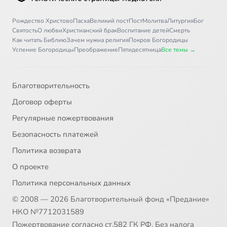
Рождество Христово
Пасха
Великий пост
Пост
Молитва
Литургия
Бог
Святость
О любви
Христианский брак
Воспитание детей
Смерть
Как читать Библию
Зачем нужна религия
Покров Богородицы
Успение Богородицы
Преображение
Пятидесятница
Все темы →
Благотворительность
Договор оферты
Регулярные пожертвования
Безопасность платежей
Политика возврата
О проекте
Политика персональных данных
© 2008 — 2026 Благотворительный фонд «Предание»
НКО №7712031589
Пожертвование согласно ст.582 ГК РФ. Без налога