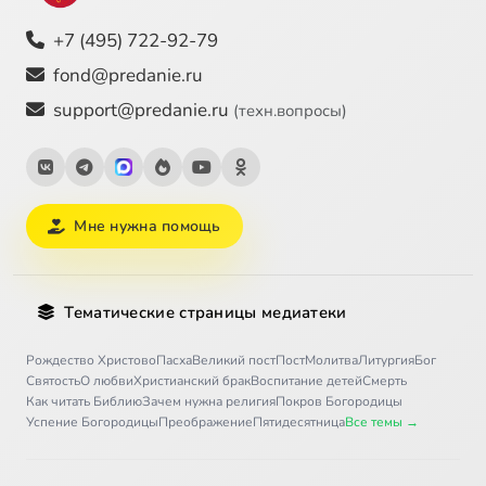
+7 (495) 722-92-79
fond@predanie.ru
support@predanie.ru
(техн.вопросы)
Мне нужна помощь
Тематические страницы медиатеки
Рождество Христово
Пасха
Великий пост
Пост
Молитва
Литургия
Бог
Святость
О любви
Христианский брак
Воспитание детей
Смерть
Как читать Библию
Зачем нужна религия
Покров Богородицы
Успение Богородицы
Преображение
Пятидесятница
Все темы →