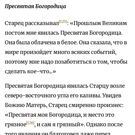
Пресвятая Богородица
[125]
Старец рассказывал
: «Прошлым Великим
постом мне явилась Пресвятая Богородица.
Она была облачена в белое. Она сказала, что в
мире произойдет много всяких событий,
поэтому мне надо позаботиться о том, чтобы
сделать кое-что...»
Пресвятая Богородица явилась Старцу возле
северо-восточного угла его каливы. Увидев
Божию Матерь, Старец смиренно произнес:
«Пресвятая моя Богородица, и место это
[126]
грязное
, и сам я грязный». Однако после
того явления он благоговел даже перед