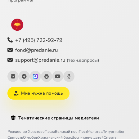
Программы
+7 (495) 722-92-79
fond@predanie.ru
support@predanie.ru
(техн.вопросы)
Мне нужна помощь
Тематические страницы медиатеки
Рождество Христово
Пасха
Великий пост
Пост
Молитва
Литургия
Бог
Святость
О любви
Христианский брак
Воспитание детей
Смерть