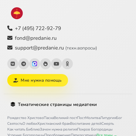
+7 (495) 722-92-79
fond@predanie.ru
support@predanie.ru
(техн.вопросы)
Мне нужна помощь
Тематические страницы медиатеки
Рождество Христово
Пасха
Великий пост
Пост
Молитва
Литургия
Бог
Святость
О любви
Христианский брак
Воспитание детей
Смерть
Как читать Библию
Зачем нужна религия
Покров Богородицы
Успение Богородицы
Преображение
Пятидесятница
Все темы →