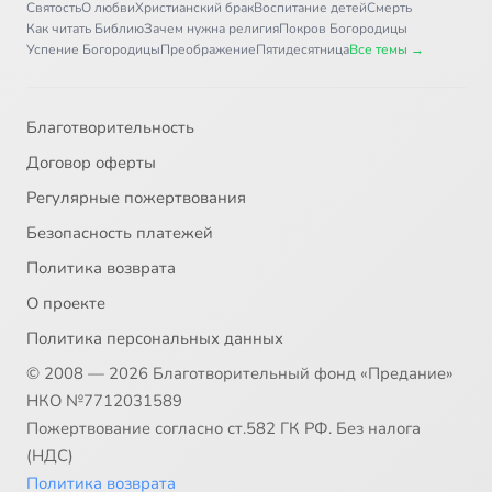
Святость
О любви
Христианский брак
Воспитание детей
Смерть
Как читать Библию
Зачем нужна религия
Покров Богородицы
Успение Богородицы
Преображение
Пятидесятница
Все темы →
Благотворительность
Договор оферты
Регулярные пожертвования
Безопасность платежей
Политика возврата
О проекте
Политика персональных данных
© 2008 — 2026 Благотворительный фонд «Предание»
НКО №7712031589
Пожертвование согласно ст.582 ГК РФ. Без налога
(НДС)
Политика возврата