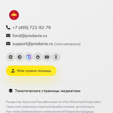
+7 (495) 722-92-79
fond@predanie.ru
support@predanie.ru
(техн.вопросы)
Мне нужна помощь
Тематические страницы медиатеки
Рождество Христово
Пасха
Великий пост
Пост
Молитва
Литургия
Бог
Святость
О любви
Христианский брак
Воспитание детей
Смерть
Как читать Библию
Зачем нужна религия
Покров Богородицы