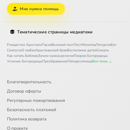
Мне нужна помощь
Тематические страницы медиатеки
Рождество Христово
Пасха
Великий пост
Пост
Молитва
Литургия
Бог
Святость
О любви
Христианский брак
Воспитание детей
Смерть
Как читать Библию
Зачем нужна религия
Покров Богородицы
Успение Богородицы
Преображение
Пятидесятница
Все темы →
Благотворительность
Договор оферты
Регулярные пожертвования
Безопасность платежей
Политика возврата
О проекте